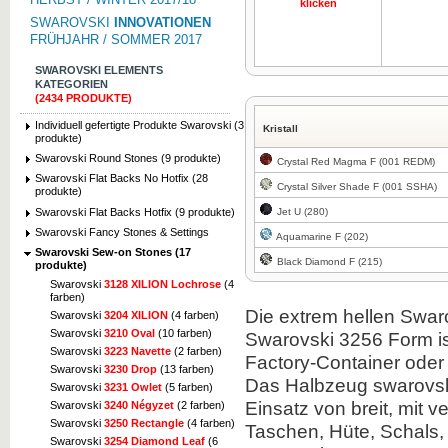
klicken
SWAROVSKI
INNOVATIONEN
FRÜHJAHR / SOMMER 2017
SWAROVSKI ELEMENTS
KATEGORIEN
(2434 PRODUKTE)
Zum Vergrößern
Individuell gefertigte Produkte Swarovski (3
Kristall
klicken
produkte)
Swarovski Round Stones (9 produkte)
Crystal Red Magma F (001 REDM)
Swarovski Flat Backs No Hotfix (28
Crystal Silver Shade F (001 SSHA)
produkte)
Swarovski Flat Backs Hotfix (9 produkte)
Jet U (280)
Swarovski Fancy Stones & Settings
Aquamarine F (202)
Zum Vergrößern
Swarovski Sew-on Stones (17
klicken
Black Diamond F (215)
produkte)
Swarovski
3128 XILION Lochrose
(4
farben)
Die extrem hellen Swar
Swarovski
3204 XILION
(4 farben)
Swarovski
3210 Oval
(10 farben)
Swarovski 3256 Form ist
Swarovski
3223 Navette
(2 farben)
Factory-Container ode
Swarovski
3230 Drop
(13 farben)
Zum Vergrößern
Das Halbzeug swarovski
klicken
Swarovski
3231 Owlet
(5 farben)
Einsatz von breit, mit 
Swarovski
3240 Négyzet
(2 farben)
Swarovski
3250 Rectangle
(4 farben)
Taschen, Hüte, Schals,
Swarovski
3254 Diamond Leaf
(6