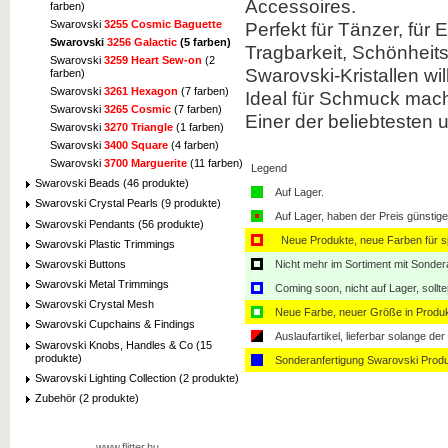
Accessoires.
farben)
Swarovski
3255 Cosmic Baguette
Perfekt für Tänzer, für
Swarovski
3256 Galactic
(5 farben)
Tragbarkeit, Schönheits
Zum Vergrößern
klicken
Swarovski
3259 Heart Sew-on
(2
Swarovski-Kristallen will
farben)
Swarovski
3261 Hexagon
(7 farben)
Ideal für Schmuck mach
Swarovski
3265 Cosmic
(7 farben)
Einer der beliebtesten u
Swarovski
3270 Triangle
(1 farben)
Swarovski
3400 Square
(4 farben)
Swarovski
3700 Marguerite
(11 farben)
Legend
Zum Vergrößern
Swarovski Beads (46 produkte)
klicken
Auf Lager.
Swarovski Crystal Pearls (9 produkte)
Auf Lager, haben der Preis günstiger
Swarovski Pendants (56 produkte)
Neue Produkte, neue Farben für sp
Swarovski Plastic Trimmings
Swarovski Buttons
Nicht mehr im Sortiment mit Sondera
Swarovski Metal Trimmings
Coming soon, nicht auf Lager, sollt
Zum Vergrößern
Swarovski Crystal Mesh
klicken
Neue Farbe, neuer Größe in Produ
Swarovski Cupchains & Findings
Auslaufartikel, lieferbar solange der 
Swarovski Knobs, Handles & Co (15
produkte)
Sonderanfertigung Swarovski Produ
Swarovski Lighting Collection (2 produkte)
Zubehör (2 produkte)
www.flitter.hu