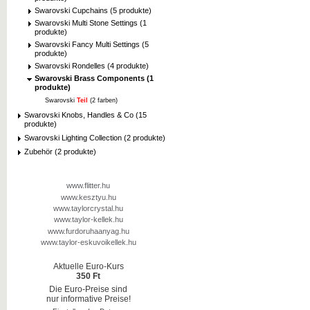
Swarovski Cupchains (5 produkte)
Swarovski Multi Stone Settings (1
produkte)
Swarovski Fancy Multi Settings (5
produkte)
Swarovski Rondelles (4 produkte)
Swarovski Brass Components (1
produkte)
Swarovski
Teil
(2 farben)
Swarovski Knobs, Handles & Co (15
produkte)
Swarovski Lighting Collection (2 produkte)
Zubehör (2 produkte)
www.flitter.hu
www.kesztyu.hu
www.taylorcrystal.hu
www.taylor-kellek.hu
www.furdoruhaanyag.hu
www.taylor-eskuvoikellek.hu
Aktuelle Euro-Kurs
350 Ft
Die Euro-Preise sind
nur informative Preise!