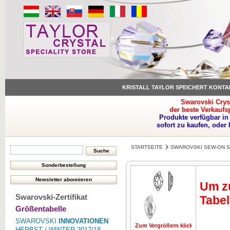
KRISTALL TAYLOR SPEICHERT KONTA
Swarovski Crys
der beste Verkaufs
Produkte verfügbar in
sofort zu kaufen, oder
STARTSEITE
SWAROVSKI SEW-ON 
Um zu
Swarovski-Zertifikat
Tabel
Größentabelle
SWAROVSKI
INNOVATIONEN
Zum Vergrößern klicken
Zum Vergrö
HERBST / WINTER 2017/18