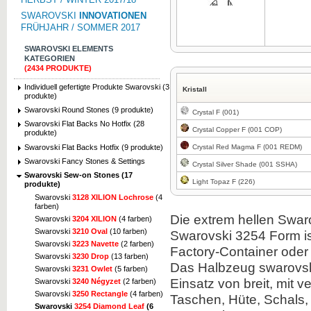
SWAROVSKI
INNOVATIONEN
FRÜHJAHR / SOMMER 2017
SWAROVSKI ELEMENTS
KATEGORIEN
(2434 PRODUKTE)
Zum Vergrößern klicken
Individuell gefertigte Produkte Swarovski (3
Kristall
produkte)
Swarovski Round Stones (9 produkte)
Crystal F (001)
Swarovski Flat Backs No Hotfix (28
Crystal Copper F (001 COP)
produkte)
Swarovski Flat Backs Hotfix (9 produkte)
Crystal Red Magma F (001 REDM)
Swarovski Fancy Stones & Settings
Crystal Silver Shade (001 SSHA)
Swarovski Sew-on Stones (17
Light Topaz F (226)
produkte)
Swarovski
3128 XILION Lochrose
(4
farben)
Die extrem hellen Swar
Swarovski
3204 XILION
(4 farben)
Swarovski
3210 Oval
(10 farben)
Swarovski 3254 Form ist
Swarovski
3223 Navette
(2 farben)
Factory-Container ode
Swarovski
3230 Drop
(13 farben)
Das Halbzeug swarovski
Swarovski
3231 Owlet
(5 farben)
Einsatz von breit, mit 
Swarovski
3240 Négyzet
(2 farben)
Swarovski
3250 Rectangle
(4 farben)
Taschen, Hüte, Schals,
Swarovski
3254 Diamond Leaf
(6