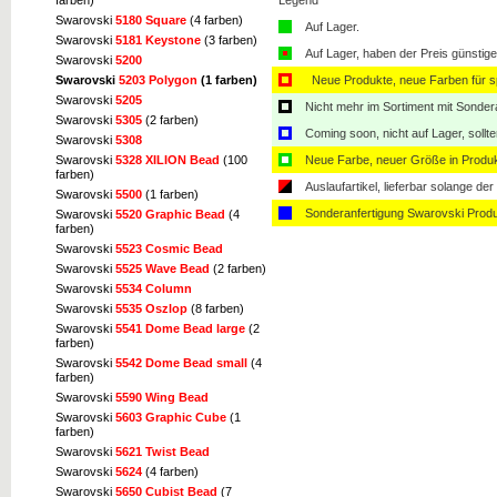
Legend
farben)
Swarovski
5180 Square
(4 farben)
Auf Lager.
Swarovski
5181 Keystone
(3 farben)
Auf Lager, haben der Preis günstiger
Swarovski
5200
Neue Produkte, neue Farben für sp
Swarovski
5203 Polygon
(1 farben)
Swarovski
5205
Nicht mehr im Sortiment mit Sondera
Swarovski
5305
(2 farben)
Coming soon, nicht auf Lager, sollt
Swarovski
5308
Neue Farbe, neuer Größe in Produ
Swarovski
5328 XILION Bead
(100
farben)
Auslaufartikel, lieferbar solange der 
Swarovski
5500
(1 farben)
Sonderanfertigung Swarovski Produ
Swarovski
5520 Graphic Bead
(4
farben)
Swarovski
5523 Cosmic Bead
Swarovski
5525 Wave Bead
(2 farben)
Swarovski
5534 Column
Swarovski
5535 Oszlop
(8 farben)
Swarovski
5541 Dome Bead large
(2
farben)
Swarovski
5542 Dome Bead small
(4
farben)
Swarovski
5590 Wing Bead
Swarovski
5603 Graphic Cube
(1
farben)
Swarovski
5621 Twist Bead
Swarovski
5624
(4 farben)
Swarovski
5650 Cubist Bead
(7