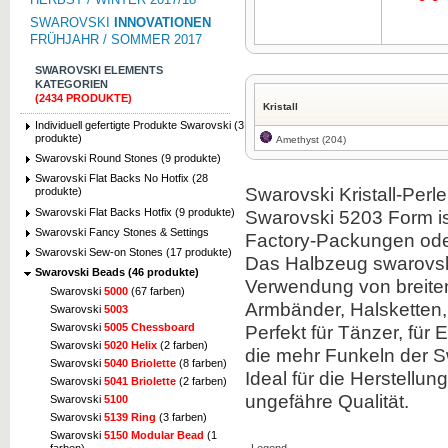
SWAROVSKI
INNOVATIONEN
FRÜHJAHR / SOMMER 2017
SWAROVSKI ELEMENTS
KATEGORIEN
(2434 PRODUKTE)
Kristall
Individuell gefertigte Produkte Swarovski (3
produkte)
Amethyst (204)
Swarovski Round Stones (9 produkte)
Swarovski Flat Backs No Hotfix (28
Swarovski Kristall-Perl
produkte)
Swarovski Flat Backs Hotfix (9 produkte)
Swarovski 5203 Form ist
Swarovski Fancy Stones & Settings
Factory-Packungen ode
Swarovski Sew-on Stones (17 produkte)
Das Halbzeug swarovski
Swarovski Beads (46 produkte)
Verwendung von breiten,
Swarovski
5000
(67 farben)
Armbänder, Halsketten, 
Swarovski
5003
Perfekt für Tänzer, für
Swarovski
5005 Chessboard
Swarovski
5020 Helix
(2 farben)
die mehr Funkeln der Sw
Swarovski
5040 Briolette
(8 farben)
Ideal für die Herstellu
Swarovski
5041 Briolette
(2 farben)
ungefähre Qualität.
Swarovski
5100
Swarovski
5139 Ring
(3 farben)
Swarovski
5150 Modular Bead
(1