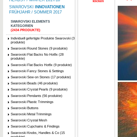
klicken
SWAROVSKI
INNOVATIONEN
FRÜHJAHR / SOMMER 2017
SWAROVSKI ELEMENTS
KATEGORIEN
(2434 PRODUKTE)
Individuell gefertigte Produkte Swarovski (3
produkte)
Swarovski Round Stones (9 produkte)
Swarovski Flat Backs No Hotfix (28
produkte)
Swarovski Flat Backs Hotfix (9 produkte)
Swarovski Fancy Stones & Settings
Swarovski Sew-on Stones (17 produkte)
Swarovski Beads (46 produkte)
Swarovski Crystal Pearls (9 produkte)
Swarovski Pendants (56 produkte)
Swarovski Plastic Trimmings
Swarovski Buttons
Swarovski Metal Trimmings
Swarovski Crystal Mesh
Swarovski Cupchains & Findings
Swarovski Knobs, Handles & Co (15
produkte)