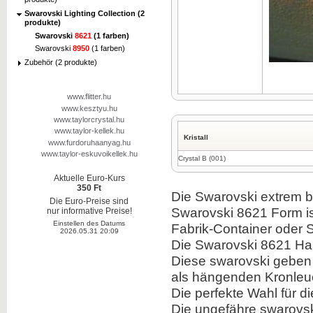
Swarovski Lighting Collection (2
produkte)
Swarovski
8621
(1 farben)
Swarovski
8950
(1 farben)
Zubehör (2 produkte)
www.flitter.hu
www.kesztyu.hu
www.taylorcrystal.hu
www.taylor-kellek.hu
Kristall
www.furdoruhaanyag.hu
www.taylor-eskuvoikellek.hu
Crystal B (001)
Aktuelle Euro-Kurs
350 Ft
Die Swarovski extrem br
Die Euro-Preise sind
Swarovski 8621 Form ist
nur informative Preise!
Einstellen des Datums
Fabrik-Container oder
2026.05.31 20:09
Die Swarovski 8621 Hal
Diese swarovski geben 
als hängenden Kronleuc
Die perfekte Wahl für d
Die ungefähre swarovski