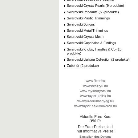
Swarovski Crystal Pearls (9 produkte)
Swarovski Pendants (56 produkte)
Swarovski Plastic Trimmings
Swarovski Buttons
Swarovski Metal Trimmings
Swarovski Crystal Mesh
Swarovski Cupchains & Findings
Swarovski Knobs, Handles & Co (15
produkte)
Swarovski Lighting Collection (2 produkte)
Zubehör (2 produkte)
www.flitter.hu
www.kesztyu.hu
www.taylorcrystal.hu
www.taylor-kellek.hu
www.furdoruhaanyag.hu
www.taylor-eskuvoikellek.hu
Aktuelle Euro-Kurs
350 Ft
Die Euro-Preise sind
nur informative Preise!
Einstellen des Datums