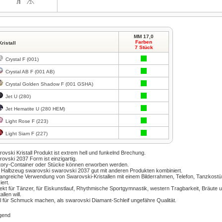
MM 17,0
Farben
Kristall
7 Stück
Zum Vergrößern klicken
Crystal F (001)
Crystal AB F (001 AB)
Crystal Golden Shadow F (001 GSHA)
Jet U (280)
Jet Hematite U (280 HEM)
Light Rose F (223)
Light Siam F (227)
ovski Kristall
Produkt
ist extrem hell
und
funkelnd
Brechung.
rovski
2037
Form
ist einzigartig.
ory-
Container oder
Stücke können
erworben werden.
Halbzeug
swarovski
swarovski
2037
gut mit anderen
Produkten kombiniert
.
angreiche Verwendung von
Swarovski-Kristallen
mit einem Bilderrahmen
, Telefon,
Tanzkost
iert.
ekt für
Tänzer,
für Eiskunstlauf
,
Rhythmische Sportgymnastik
, western
Tragbarkeit,
Bräute 
tallen
will
.
l für
Schmuck machen,
als
swarovski
Diamant-Schleif
ungefähre
Qualität.
gend