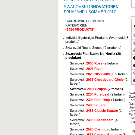
SWAROVSKI
INNOVATIONEN
FRÜHJAHR / SOMMER 2017
SWAROVSKI ELEMENTS
KATEGORIEN
(2434 PRODUKTE)
Individuell gefertigte Produkte Swarovski (3
produkte)
Swarovski Round Stones (9 produkte)
Swarovski Flat Backs No Hotfix (28
produkte)
Swarovski
2000 Rose
(9 farben)
Swarovski
2006 Rivoli
Swarovski
2028,2058,2088
(109 farben)
Swarovski
2035 Chessboard Circle
(2
farben)
Swarovski
2037 Eclipse
(7 farben)
Swar
Swarovski
2204 Pure Leaf
(2 farben)
Swa
Swarovski
2304 Rain Drop
(1 farben)
Fact
Das
Swarovski
2400 Square
Umf
Swarovski
2483 Classic Square
(1
verz
Perf
farben)
Kris
Swarovski
2493 Chessboard
(4
Idea
farben)
Swarovski
2520 Cosmic
(6 farben)
Le
Swarovski
2555 Cosmic Baguette
(5