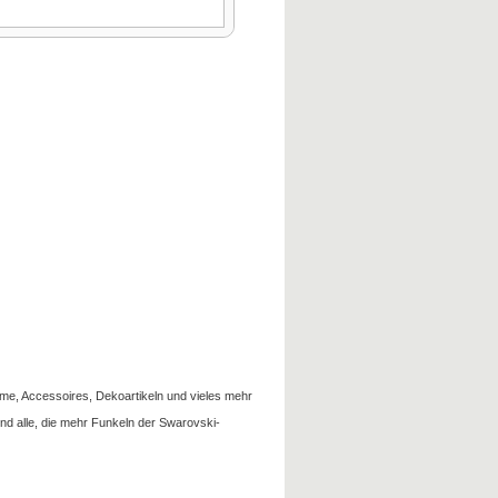
üme
, Accessoires,
Dekoartikeln
und vieles mehr
und
alle, die
mehr
Funkeln der
Swarovski-