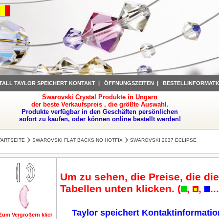
TALL TAYLOR SPEICHERT KONTAKT
|
ÖFFNUNGSZEITEN
|
BESTELLINFORMATI
Swarovski Crystal Produkte in Ungarn
der beste Verkaufspreis , die größte Auswahl.
Produkte verfügbar in den Geschäften persönlichen
sofort zu kaufen, oder können online bestellt werden!
TARTSEITE
SWAROVSKI FLAT BACKS NO HOTFIX
SWAROVSKI 2037 ECLIPSE
Um zu sehen, die Preise, die die
Tabellen unten klicken. (
,
,
..
Taylor speichert Kontaktinformati
Zum Vergrößern klicken
Zum Vergrößern klicken
Zum Vergrößern klicken
Zum Vergrößer