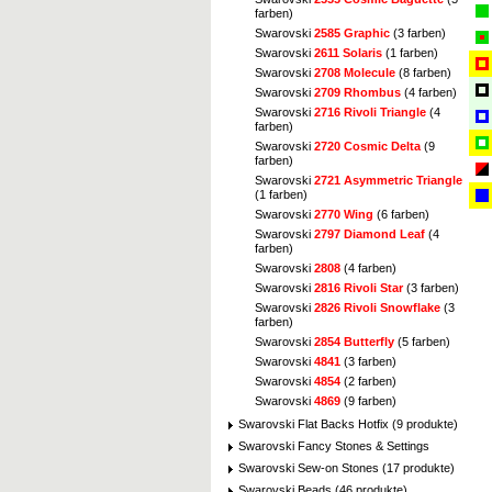
farben)
Swarovski
2585 Graphic
(3 farben)
Swarovski
2611 Solaris
(1 farben)
Swarovski
2708 Molecule
(8 farben)
Swarovski
2709 Rhombus
(4 farben)
Swarovski
2716 Rivoli Triangle
(4
farben)
Swarovski
2720 Cosmic Delta
(9
farben)
Swarovski
2721 Asymmetric Triangle
(1 farben)
Swarovski
2770 Wing
(6 farben)
Swarovski
2797 Diamond Leaf
(4
farben)
Swarovski
2808
(4 farben)
Swarovski
2816 Rivoli Star
(3 farben)
Swarovski
2826 Rivoli Snowflake
(3
farben)
Swarovski
2854 Butterfly
(5 farben)
Swarovski
4841
(3 farben)
Swarovski
4854
(2 farben)
Swarovski
4869
(9 farben)
Swarovski Flat Backs Hotfix (9 produkte)
Swarovski Fancy Stones & Settings
Swarovski Sew-on Stones (17 produkte)
Swarovski Beads (46 produkte)