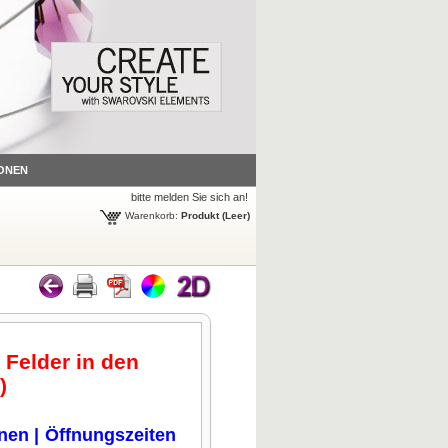
ONEN
bitte melden Sie sich an!
Warenkorb:
Produkt
(Leer)
 Felder in den
.)
onen
|
Öffnungszeiten
n klicken
Zum Vergrößern klicken
Zum Vergrößern klicken