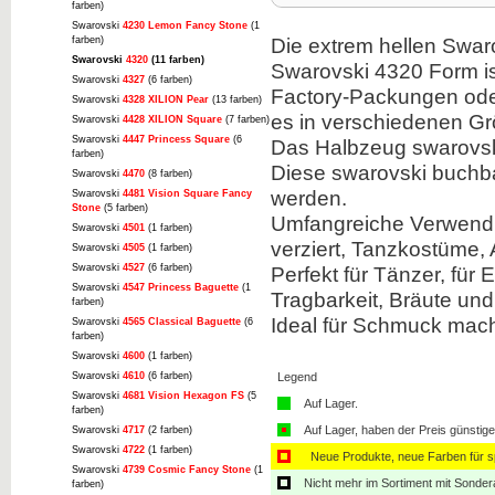
farben)
Swarovski
4230 Lemon Fancy Stone
(1
Die extrem hellen Swar
farben)
Swarovski
4320
(11 farben)
Swarovski 4320 Form ist
Swarovski
4327
(6 farben)
Factory-Packungen oder
Swarovski
4328 XILION Pear
(13 farben)
es in verschiedenen G
Swarovski
4428 XILION Square
(7 farben)
Swarovski
4447 Princess Square
(6
Das Halbzeug swarovski
farben)
Diese swarovski buchba
Swarovski
4470
(8 farben)
werden.
Swarovski
4481 Vision Square Fancy
Stone
(5 farben)
Umfangreiche Verwendu
Swarovski
4501
(1 farben)
verziert, Tanzkostüme,
Swarovski
4505
(1 farben)
Swarovski
4527
(6 farben)
Perfekt für Tänzer, für
Swarovski
4547 Princess Baguette
(1
Tragbarkeit, Bräute und 
farben)
Ideal für Schmuck mach
Swarovski
4565 Classical Baguette
(6
farben)
Swarovski
4600
(1 farben)
Swarovski
4610
(6 farben)
Legend
Swarovski
4681 Vision Hexagon FS
(5
Auf Lager.
farben)
Auf Lager, haben der Preis günstiger
Swarovski
4717
(2 farben)
Swarovski
4722
(1 farben)
Neue Produkte, neue Farben für sp
Swarovski
4739 Cosmic Fancy Stone
(1
Nicht mehr im Sortiment mit Sondera
farben)