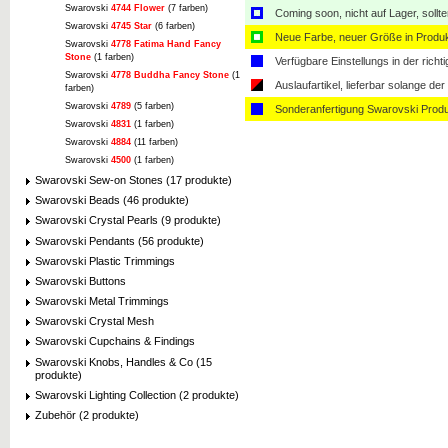
Swarovski
4744 Flower
(7 farben)
Coming soon, nicht auf Lager, sollt
Swarovski
4745 Star
(6 farben)
Neue Farbe, neuer Größe in Produ
Swarovski
4778 Fatima Hand Fancy
Stone
(1 farben)
Verfügbare Einstellungs in der rich
Swarovski
4778 Buddha Fancy Stone
(1
Auslaufartikel, lieferbar solange der 
farben)
Swarovski
4789
(5 farben)
Sonderanfertigung Swarovski Produ
Swarovski
4831
(1 farben)
Swarovski
4884
(11 farben)
Swarovski
4500
(1 farben)
Swarovski Sew-on Stones (17 produkte)
Swarovski Beads (46 produkte)
Swarovski Crystal Pearls (9 produkte)
Swarovski Pendants (56 produkte)
Swarovski Plastic Trimmings
Swarovski Buttons
Swarovski Metal Trimmings
Swarovski Crystal Mesh
Swarovski Cupchains & Findings
Swarovski Knobs, Handles & Co (15
produkte)
Swarovski Lighting Collection (2 produkte)
Zubehör (2 produkte)