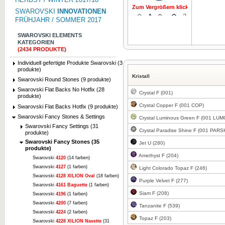
Zum Vergrößern klicken
Zum Vergrö
SWAROVSKI
INNOVATIONEN
FRÜHJAHR / SOMMER 2017
SWAROVSKI ELEMENTS
KATEGORIEN
(2434 PRODUKTE)
Individuell gefertigte Produkte Swarovski (3
Zum Vergrößern klicken
Zum Vergrö
produkte)
Kristall
Swarovski Round Stones (9 produkte)
Swarovski Flat Backs No Hotfix (28
Crystal F (001)
produkte)
Crystal Copper F (001 COP)
Swarovski Flat Backs Hotfix (9 produkte)
Swarovski Fancy Stones & Settings
Crystal Luminous Green F (001 LUM
Swarovski Fancy Settings (31
Crystal Paradise Shine F (001 PARS
produkte)
Swarovski Fancy Stones (35
Jet U (280)
produkte)
Amethyst F (204)
Swarovski
4120
(14 farben)
Swarovski
4127
(1 farben)
Light Colorado Topaz F (246)
Swarovski
4128 XILION Oval
(18 farben)
Purple Velvet F (277)
Swarovski
4161 Baguette
(1 farben)
Siam F (208)
Swarovski
4196
(1 farben)
Swarovski
4200
(7 farben)
Tanzanite F (539)
Swarovski
4224
(2 farben)
Topaz F (203)
Swarovski
4228 XILION Navette
(31