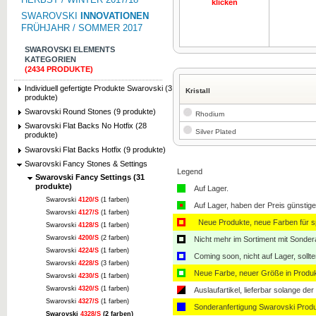
klicken
SWAROVSKI
INNOVATIONEN
FRÜHJAHR / SOMMER 2017
SWAROVSKI ELEMENTS
KATEGORIEN
(2434 PRODUKTE)
Individuell gefertigte Produkte Swarovski (3
Kristall
produkte)
Swarovski Round Stones (9 produkte)
Rhodium
Swarovski Flat Backs No Hotfix (28
Silver Plated
produkte)
Swarovski Flat Backs Hotfix (9 produkte)
Swarovski Fancy Stones & Settings
Legend
Swarovski Fancy Settings (31
produkte)
Auf Lager.
Swarovski
4120/S
(1 farben)
Auf Lager, haben der Preis günstiger
Swarovski
4127/S
(1 farben)
Neue Produkte, neue Farben für sp
Swarovski
4128/S
(1 farben)
Swarovski
4200/S
(2 farben)
Nicht mehr im Sortiment mit Sondera
Swarovski
4224/S
(1 farben)
Coming soon, nicht auf Lager, sollt
Swarovski
4228/S
(3 farben)
Neue Farbe, neuer Größe in Produ
Swarovski
4230/S
(1 farben)
Swarovski
4320/S
(1 farben)
Auslaufartikel, lieferbar solange der 
Swarovski
4327/S
(1 farben)
Sonderanfertigung Swarovski Produ
Swarovski
4328/S
(2 farben)