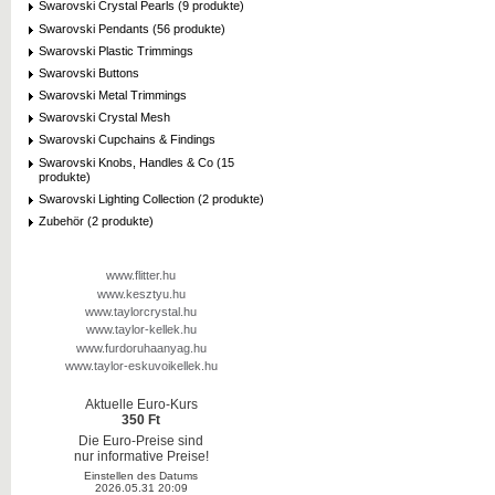
Swarovski Crystal Pearls (9 produkte)
Swarovski Pendants (56 produkte)
Swarovski Plastic Trimmings
Swarovski Buttons
Swarovski Metal Trimmings
Swarovski Crystal Mesh
Swarovski Cupchains & Findings
Swarovski Knobs, Handles & Co (15
produkte)
Swarovski Lighting Collection (2 produkte)
Zubehör (2 produkte)
www.flitter.hu
www.kesztyu.hu
www.taylorcrystal.hu
www.taylor-kellek.hu
www.furdoruhaanyag.hu
www.taylor-eskuvoikellek.hu
Aktuelle Euro-Kurs
350 Ft
Die Euro-Preise sind
nur informative Preise!
Einstellen des Datums
2026.05.31 20:09