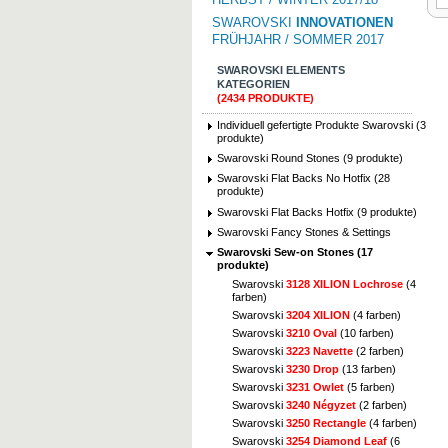
SWAROVSKI
INNOVATIONEN
FRÜHJAHR / SOMMER 2017
SWAROVSKI ELEMENTS
KATEGORIEN
(2434 PRODUKTE)
Individuell gefertigte Produkte Swarovski (3
produkte)
Swarovski Round Stones (9 produkte)
Swarovski Flat Backs No Hotfix (28
produkte)
Swarovski Flat Backs Hotfix (9 produkte)
Swarovski Fancy Stones & Settings
Swarovski Sew-on Stones (17
produkte)
Swarovski
3128 XILION Lochrose
(4
farben)
Swarovski
3204 XILION
(4 farben)
Swarovski
3210 Oval
(10 farben)
Swarovski
3223 Navette
(2 farben)
Swarovski
3230 Drop
(13 farben)
Swarovski
3231 Owlet
(5 farben)
Swarovski
3240 Négyzet
(2 farben)
Swarovski
3250 Rectangle
(4 farben)
Swarovski
3254 Diamond Leaf
(6