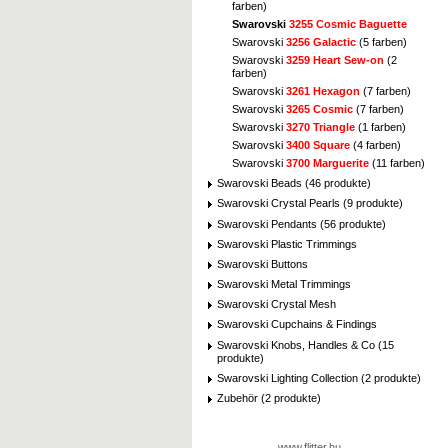
farben)
Swarovski
3255 Cosmic Baguette
Swarovski
3256 Galactic
(5 farben)
Swarovski
3259 Heart Sew-on
(2
farben)
Swarovski
3261 Hexagon
(7 farben)
Swarovski
3265 Cosmic
(7 farben)
Swarovski
3270 Triangle
(1 farben)
Swarovski
3400 Square
(4 farben)
Swarovski
3700 Marguerite
(11 farben)
Swarovski Beads (46 produkte)
Swarovski Crystal Pearls (9 produkte)
Swarovski Pendants (56 produkte)
Swarovski Plastic Trimmings
Swarovski Buttons
Swarovski Metal Trimmings
Swarovski Crystal Mesh
Swarovski Cupchains & Findings
Swarovski Knobs, Handles & Co (15
produkte)
Swarovski Lighting Collection (2 produkte)
Zubehör (2 produkte)
www.flitter.hu