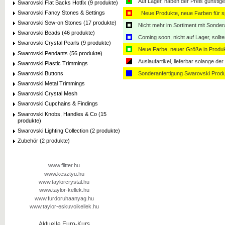
Auf Lager, haben der Preis günstiger
Swarovski Flat Backs Hotfix (9 produkte)
Swarovski Fancy Stones & Settings
Neue Produkte, neue Farben für sp
Swarovski Sew-on Stones (17 produkte)
Nicht mehr im Sortiment mit Sondera
Swarovski Beads (46 produkte)
Coming soon, nicht auf Lager, sollt
Swarovski Crystal Pearls (9 produkte)
Neue Farbe, neuer Größe in Produ
Swarovski Pendants (56 produkte)
Auslaufartikel, lieferbar solange der 
Swarovski Plastic Trimmings
Swarovski Buttons
Sonderanfertigung Swarovski Produ
Swarovski Metal Trimmings
Swarovski Crystal Mesh
Swarovski Cupchains & Findings
Swarovski Knobs, Handles & Co (15
produkte)
Swarovski Lighting Collection (2 produkte)
Zubehör (2 produkte)
www.flitter.hu
www.kesztyu.hu
www.taylorcrystal.hu
www.taylor-kellek.hu
www.furdoruhaanyag.hu
www.taylor-eskuvoikellek.hu
Aktuelle Euro-Kurs