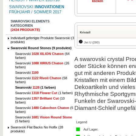
klicken
SWAROVSKI
INNOVATIONEN
FRÜHJAHR / SOMMER 2017
SWAROVSKI ELEMENTS
KATEGORIEN
(2434 PRODUKTE)
Kristall
Individuell gefertigte Produkte Swarovski (3
produkte)
Jet U (280)
Swarovski Round Stones (9 produkte)
Swarovski
1028 XILION Chaton
(64
A
swarovski crystal
Pro
farben)
Swarovski
1088 XIRIUS Chaton
(26
oder
Stücke können
er
farben)
gut mit anderen
Produk
Swarovski
1100
Swarovski
1122 Rivoli Chaton
(58
Kristallen
mit einem Bi
farben)
Dekoartikeln
und viele
Swarovski
1128
(1 farben)
Rhythmische Sportgym
Swarovski
1318 Flower Cut
(1 farben)
Swarovski
1357 Brilliant Cut
(10
Funkeln der
Swarovski-
farben)
Diamant-Schleif
ungefä
Swarovski
1480 Cabochon Chaton
(5
farben)
Swarovski
1681 Vision Round Stone
(5 farben)
Legend
Swarovski Flat Backs No Hotfix (28
Auf Lager.
produkte)