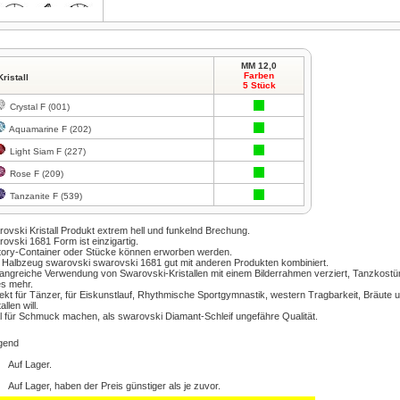
MM 12,0
Farben
Kristall
5 Stück
Zum Vergrößern klicken
Crystal F (001)
Aquamarine F (202)
Light Siam F (227)
Rose F (209)
Tanzanite F (539)
ovski Kristall
Produkt
extrem hell
und
funkelnd
Brechung.
rovski
1681
Form
ist einzigartig.
ory-
Container oder
Stücke können
erworben werden.
Halbzeug
swarovski
swarovski
1681
gut mit anderen
Produkten kombiniert
.
angreiche Verwendung von
Swarovski-Kristallen
mit einem Bilderrahmen
verziert
,
Tanzkost
es mehr.
ekt für
Tänzer,
für Eiskunstlauf
,
Rhythmische Sportgymnastik
, western
Tragbarkeit,
Bräute 
tallen
will
.
l für
Schmuck machen,
als
swarovski
Diamant-Schleif
ungefähre
Qualität.
gend
Auf Lager.
Auf Lager, haben der Preis günstiger als je zuvor.