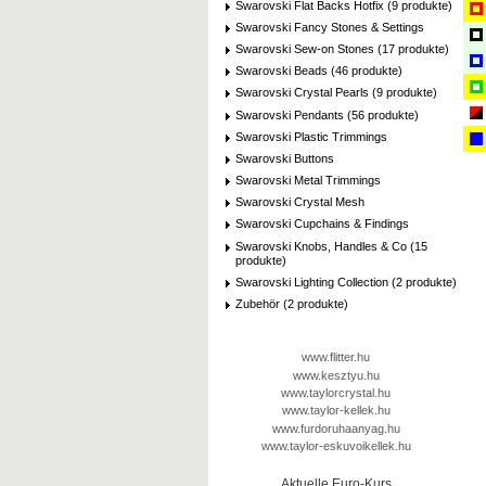
Swarovski Flat Backs Hotfix (9 produkte)
Swarovski Fancy Stones & Settings
Swarovski Sew-on Stones (17 produkte)
Swarovski Beads (46 produkte)
Swarovski Crystal Pearls (9 produkte)
Swarovski Pendants (56 produkte)
Swarovski Plastic Trimmings
Swarovski Buttons
Swarovski Metal Trimmings
Swarovski Crystal Mesh
Swarovski Cupchains & Findings
Swarovski Knobs, Handles & Co (15
produkte)
Swarovski Lighting Collection (2 produkte)
Zubehör (2 produkte)
www.flitter.hu
www.kesztyu.hu
www.taylorcrystal.hu
www.taylor-kellek.hu
www.furdoruhaanyag.hu
www.taylor-eskuvoikellek.hu
Aktuelle Euro-Kurs