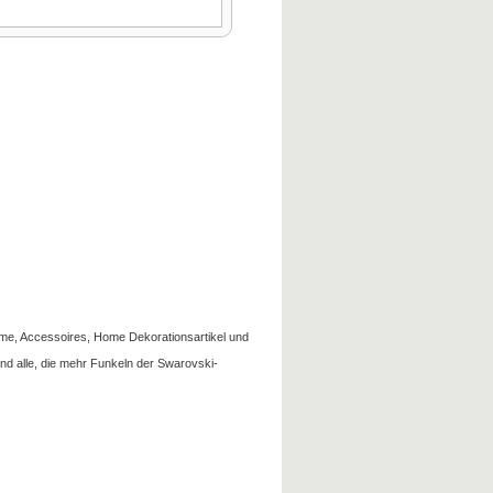
üme
,
Accessoires, Home
Dekorationsartikel
und
und
alle, die
mehr
Funkeln der
Swarovski-