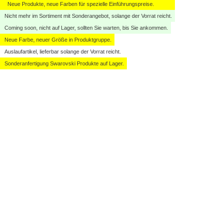
Neue Produkte, neue Farben für spezielle Einführungspreise.
Nicht mehr im Sortiment mit Sonderangebot, solange der Vorrat reicht.
Coming soon, nicht auf Lager, sollten Sie warten, bis Sie ankommen.
Neue Farbe, neuer Größe in Produktgruppe.
Auslaufartikel, lieferbar solange der Vorrat reicht.
Sonderanfertigung Swarovski Produkte auf Lager.