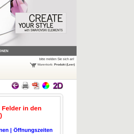
ONEN
bitte melden Sie sich an!
Warenkorb:
Produkt
(Leer)
 Felder in den
.)
onen
|
Öffnungszeiten
n klicken