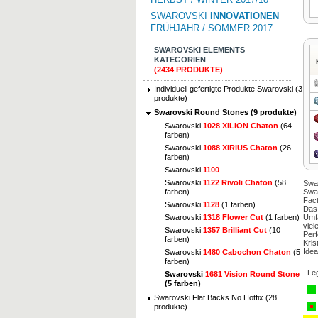
SWAROVSKI
INNOVATIONEN
FRÜHJAHR / SOMMER 2017
SWAROVSKI ELEMENTS
KATEGORIEN
(2434 PRODUKTE)
Individuell gefertigte Produkte Swarovski (3
produkte)
Swarovski Round Stones (9 produkte)
Swarovski
1028 XILION Chaton
(64
farben)
Swarovski
1088 XIRIUS Chaton
(26
farben)
Swarovski
1100
Swarovski
1122 Rivoli Chaton
(58
Swar
Swa
farben)
Fact
Swarovski
1128
(1 farben)
Das
Umf
Swarovski
1318 Flower Cut
(1 farben)
viel
Swarovski
1357 Brilliant Cut
(10
Perf
farben)
Kris
Idea
Swarovski
1480 Cabochon Chaton
(5
farben)
Le
Swarovski
1681 Vision Round Stone
(5 farben)
Swarovski Flat Backs No Hotfix (28
produkte)