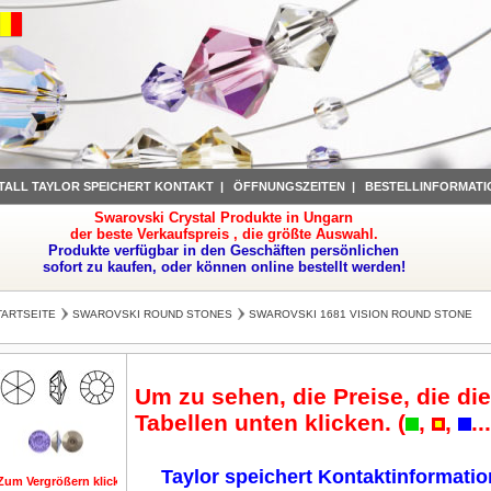
TALL TAYLOR SPEICHERT KONTAKT
|
ÖFFNUNGSZEITEN
|
BESTELLINFORMATI
Swarovski Crystal Produkte in Ungarn
der beste Verkaufspreis , die größte Auswahl.
Produkte verfügbar in den Geschäften persönlichen
sofort zu kaufen, oder können online bestellt werden!
TARTSEITE
SWAROVSKI ROUND STONES
SWAROVSKI 1681 VISION ROUND STONE
Um zu sehen, die Preise, die die
Tabellen unten klicken. (
,
,
..
Taylor speichert Kontaktinformati
Zum Vergrößern klicken
Zum Vergrößern klicken
Zum Vergrößern klicken
Zum Vergrößer