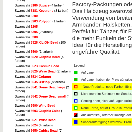
farben)
Factory-Packungen ode
Swarovski
5180 Square
(4 farben)
Das Halbzeug swarovski
Swarovski
5181 Keystone
(3 farben)
Swarovski
5200
Verwendung von breiten,
Swarovski
5203 Polygon
(1 farben)
Armbänder, Halsketten, 
Swarovski
5205
Perfekt für Tänzer, für
Swarovski
5305
(2 farben)
die mehr Funkeln der Sw
Swarovski
5308
Swarovski
5328 XILION Bead
(100
Ideal für die Herstellu
farben)
ungefähre Qualität.
Swarovski
5500
(1 farben)
Swarovski
5520 Graphic Bead
(4
farben)
Legend
Swarovski
5523 Cosmic Bead
Swarovski
5525 Wave Bead
(2 farben)
Auf Lager.
Swarovski
5534 Column
Auf Lager, haben der Preis günstiger
Swarovski
5535 Oszlop
(8 farben)
Neue Produkte, neue Farben für sp
Swarovski
5541 Dome Bead large
(2
farben)
Nicht mehr im Sortiment mit Sondera
Swarovski
5542 Dome Bead small
(4
farben)
Coming soon, nicht auf Lager, sollt
Swarovski
5590 Wing Bead
Neue Farbe, neuer Größe in Produ
Swarovski
5603 Graphic Cube
(1
farben)
Auslaufartikel, lieferbar solange der 
Swarovski
5621 Twist Bead
Sonderanfertigung Swarovski Produ
Swarovski
5624
(4 farben)
Swarovski
5650 Cubist Bead
(7