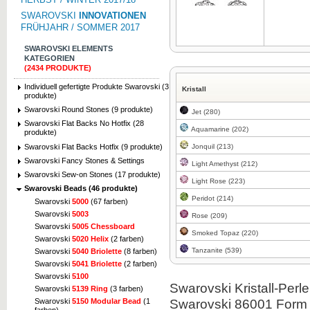
SWAROVSKI
INNOVATIONEN
FRÜHJAHR / SOMMER 2017
SWAROVSKI ELEMENTS
KATEGORIEN
(2434 PRODUKTE)
Zum Vergrößern klicken
Zum Vergrö
Individuell gefertigte Produkte Swarovski (3
Kristall
produkte)
Swarovski Round Stones (9 produkte)
Jet (280)
Swarovski Flat Backs No Hotfix (28
Aquamarine (202)
produkte)
Swarovski Flat Backs Hotfix (9 produkte)
Jonquil (213)
Swarovski Fancy Stones & Settings
Light Amethyst (212)
Swarovski Sew-on Stones (17 produkte)
Light Rose (223)
Swarovski Beads (46 produkte)
Peridot (214)
Swarovski
5000
(67 farben)
Swarovski
5003
Rose (209)
Swarovski
5005 Chessboard
Smoked Topaz (220)
Swarovski
5020 Helix
(2 farben)
Tanzanite (539)
Swarovski
5040 Briolette
(8 farben)
Swarovski
5041 Briolette
(2 farben)
Swarovski
5100
Swarovski Kristall-Perl
Swarovski
5139 Ring
(3 farben)
Swarovski 86001 Form is
Swarovski
5150 Modular Bead
(1