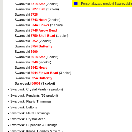
Personalizzato ​​prodotti Swarovski 
Swarovski
5714 Star
(2 colori)
Swarovski
5727 Fish
(3 colori)
Swarovski
5728
Swarovski
5743 Heart
(2 colori)
Swarovski
5744 Flower
(2 colori)
Swarovski
5748 Arrow Bead
Swarovski
5750 Skull Bead
(1 colori)
Swarovski
5752
(2 colori)
Swarovski
5754 Butterfly
Swarovski
5900
Swarovski
5914 Star
(1 colori)
Swarovski
5940
(9 colori)
Swarovski
5942 Heart
Swarovski
5944 Flower Bead
(3 colori)
Swarovski
5954 Butterfly
Swarovski
86001
(9 colori)
Swarovski Crystal Pearls (9 prodotti)
Swarovski Pendants (56 prodotti)
Swarovski Plastic Trimmings
Swarovski Buttons
Swarovski Metal Trimmings
Swarovski Crystal Mesh
Swarovski Cupchains & Findings
Swarovski Knobs, Handles & Co (15