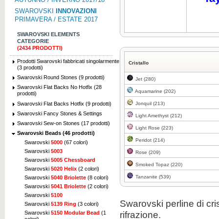
SWAROVSKI
INNOVAZIONI
PRIMAVERA / ESTATE 2017
SWAROVSKI ELEMENTS
CATEGORIE
(2434 PRODOTTI)
Prodotti Swarovski fabbricati singolarmente
Cristallo
(3 prodotti)
Swarovski Round Stones (9 prodotti)
Jet (280)
Swarovski Flat Backs No Hotfix (28
Aquamarine (202)
prodotti)
Swarovski Flat Backs Hotfix (9 prodotti)
Jonquil (213)
Swarovski Fancy Stones & Settings
Light Amethyst (212)
Swarovski Sew-on Stones (17 prodotti)
Light Rose (223)
Swarovski Beads (46 prodotti)
Peridot (214)
Swarovski
5000
(67 colori)
Swarovski
5003
Rose (209)
Swarovski
5005 Chessboard
Smoked Topaz (220)
Swarovski
5020 Helix
(2 colori)
Tanzanite (539)
Swarovski
5040 Briolette
(8 colori)
Swarovski
5041 Briolette
(2 colori)
Swarovski
5100
Swarovski perline di cri
Swarovski
5139 Ring
(3 colori)
rifrazione.
Swarovski
5150 Modular Bead
(1