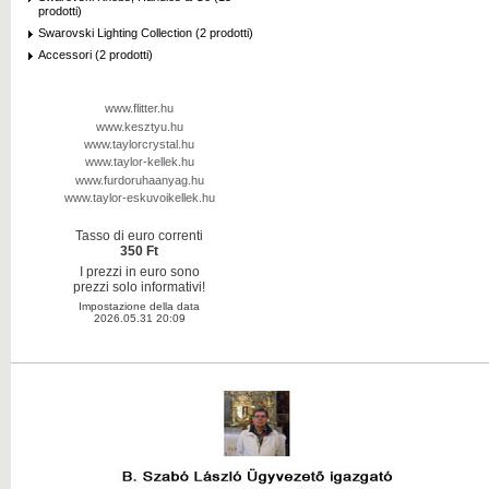
prodotti)
Swarovski Lighting Collection (2 prodotti)
Accessori (2 prodotti)
www.flitter.hu
www.kesztyu.hu
www.taylorcrystal.hu
www.taylor-kellek.hu
www.furdoruhaanyag.hu
www.taylor-eskuvoikellek.hu
Tasso di euro correnti
350 Ft
I prezzi in euro sono
prezzi solo informativi!
Impostazione della data
2026.05.31 20:09