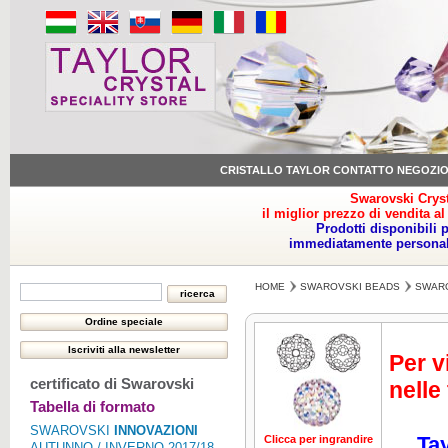
CRISTALLO TAYLOR CONTATTO NEGOZI
Swarovski Cryst
il miglior prezzo di vendita al
Prodotti disponibili 
immediatamente personale
HOME
SWAROVSKI BEADS
SWARO
Per v
certificato di Swarovski
nelle
Tabella di formato
SWAROVSKI
INNOVAZIONI
Tay
Clicca per ingrandire
Clicca per ing
AUTUNNO / INVERNO 2017/18