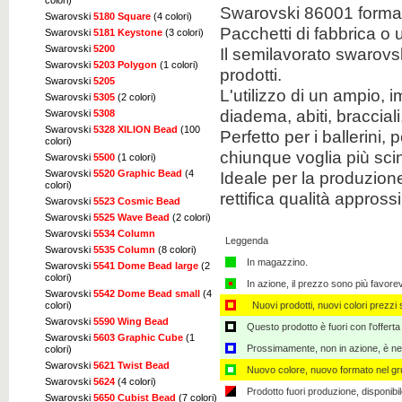
colori)
Swarovski 86001 forma 
Swarovski
5180 Square
(4 colori)
Pacchetti di fabbrica o 
Swarovski
5181 Keystone
(3 colori)
Swarovski
5200
Il semilavorato swarovs
Swarovski
5203 Polygon
(1 colori)
prodotti.
Swarovski
5205
L'utilizzo di un ampio, 
Swarovski
5305
(2 colori)
diadema, abiti, braccial
Swarovski
5308
Swarovski
5328 XILION Bead
(100
Perfetto per i ballerini, 
colori)
chiunque voglia più scint
Swarovski
5500
(1 colori)
Ideale per la produzione 
Swarovski
5520 Graphic Bead
(4
colori)
rettifica qualità appross
Swarovski
5523 Cosmic Bead
Swarovski
5525 Wave Bead
(2 colori)
Swarovski
5534 Column
Leggenda
Swarovski
5535 Column
(8 colori)
In magazzino.
Swarovski
5541 Dome Bead large
(2
colori)
In azione, il prezzo sono più favore
Swarovski
5542 Dome Bead small
(4
Nuovi prodotti, nuovi colori prezzi s
colori)
Swarovski
5590 Wing Bead
Questo prodotto è fuori con l'offerta
Swarovski
5603 Graphic Cube
(1
Prossimamente, non in azione, è nec
colori)
Swarovski
5621 Twist Bead
Nuovo colore, nuovo formato nel gru
Swarovski
5624
(4 colori)
Prodotto fuori produzione, disponibi
Swarovski
5650 Cubist Bead
(7 colori)