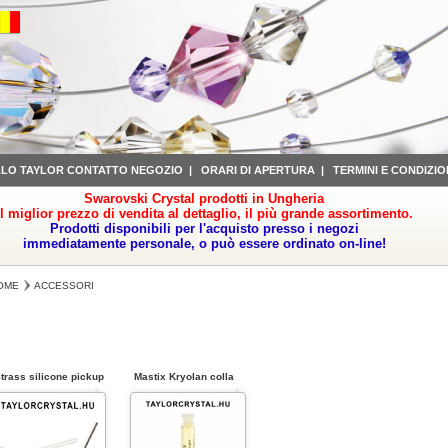
LLO TAYLOR CONTATTO NEGOZIO
|
ORARI DI APERTURA
|
TERMINI E CONDIZIO
Swarovski Crystal prodotti in Ungheria
il miglior prezzo di vendita al dettaglio, il più grande assortimento.
Prodotti disponibili per l'acquisto presso i negozi
immediatamente personale, o può essere ordinato on-line!
OME
ACCESSORI
trass silicone pickup
Mastix Kryolan colla