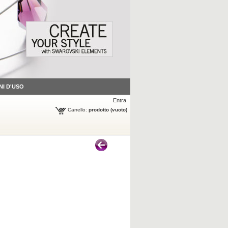
NI D'USO
Entra
Carrello:
prodotto
(vuoto)