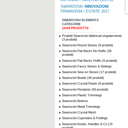
SWAROVSKI
INNOVAZIONI
PRIMAVERA / ESTATE 2017
SWAROVSKI ELEMENTS
CATEGORIE
(2434 PRODOTTI)
Prodotti Swarovski fabbricati singolarmente
(3 prodotti)
Swarovski Round Stones (9 prodotti)
Swarovski Flat Backs No Hotfix (28
prodotti)
Swarovski Flat Backs Hotfix (9 prodotti)
Swarovski Fancy Stones & Settings
Swarovski Sew-on Stones (17 prodotti)
Swarovski Beads (46 prodotti)
Swarovski Crystal Pearls (9 prodotti)
Swarovski Pendants (56 prodotti)
Swarovski Plastic Trimmings
Swarovski Buttons
Swarovski Metal Trimmings
Swarovski Crystal Mesh
Swarovski Cupchains & Findings
Swarovski Knobs, Handles & Co (15
prodotti)