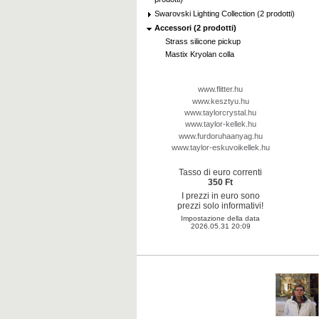
Swarovski Lighting Collection (2 prodotti)
Accessori (2 prodotti)
Strass silicone pickup
Mastix Kryolan colla
www.flitter.hu
www.kesztyu.hu
www.taylorcrystal.hu
www.taylor-kellek.hu
www.furdoruhaanyag.hu
www.taylor-eskuvoikellek.hu
Tasso di euro correnti
350 Ft
I prezzi in euro sono
prezzi solo informativi!
Impostazione della data
2026.05.31 20:09