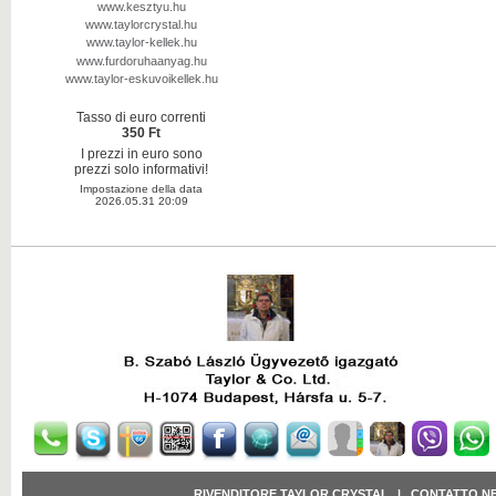
www.kesztyu.hu
www.taylorcrystal.hu
www.taylor-kellek.hu
www.furdoruhaanyag.hu
www.taylor-eskuvoikellek.hu
Tasso di euro correnti
350 Ft
I prezzi in euro sono
prezzi solo informativi!
Impostazione della data
2026.05.31 20:09
RIVENDITORE TAYLOR CRYSTAL
|
CONTATTO N