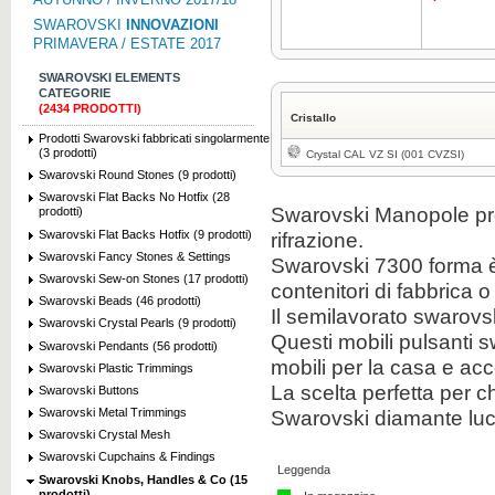
SWAROVSKI
INNOVAZIONI
PRIMAVERA / ESTATE 2017
SWAROVSKI ELEMENTS
CATEGORIE
(2434 PRODOTTI)
Cristallo
Prodotti Swarovski fabbricati singolarmente
(3 prodotti)
Crystal CAL VZ SI (001 CVZSI)
Swarovski Round Stones (9 prodotti)
Swarovski Flat Backs No Hotfix (28
Swarovski Manopole pro
prodotti)
Swarovski Flat Backs Hotfix (9 prodotti)
rifrazione.
Swarovski Fancy Stones & Settings
Swarovski 7300 forma è
Swarovski Sew-on Stones (17 prodotti)
contenitori di fabbrica 
Swarovski Beads (46 prodotti)
Il semilavorato swarovs
Swarovski Crystal Pearls (9 prodotti)
Questi mobili pulsanti s
Swarovski Pendants (56 prodotti)
mobili per la casa e ac
Swarovski Plastic Trimmings
La scelta perfetta per c
Swarovski Buttons
Swarovski diamante lucid
Swarovski Metal Trimmings
Swarovski Crystal Mesh
Swarovski Cupchains & Findings
Leggenda
Swarovski Knobs, Handles & Co (15
prodotti)