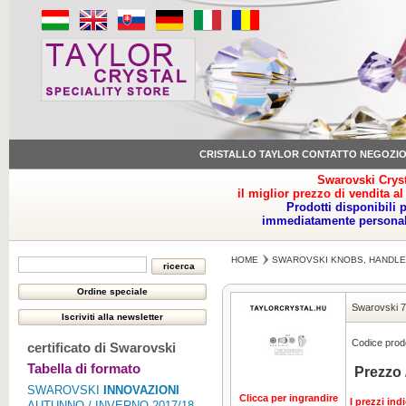
CRISTALLO TAYLOR CONTATTO NEGOZI
Swarovski Cryst
il miglior prezzo di vendita al
Prodotti disponibili 
immediatamente personale
HOME
SWAROVSKI KNOBS, HANDLE
Swarovski 7
Codice prodo
certificato di Swarovski
Tabella di formato
Prezzo 
SWAROVSKI
INNOVAZIONI
Clicca per ingrandire
I prezzi ind
AUTUNNO / INVERNO 2017/18