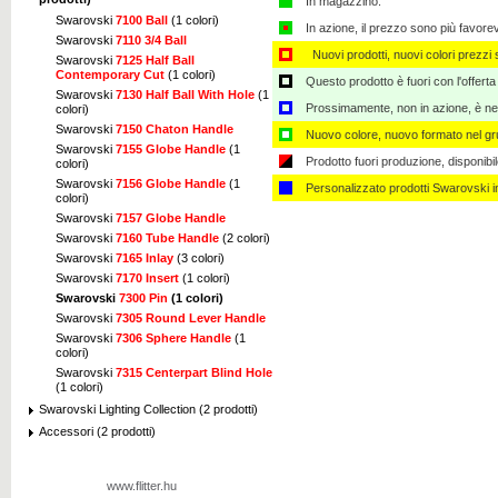
In magazzino.
Swarovski
7100 Ball
(1 colori)
In azione, il prezzo sono più favore
Swarovski
7110 3/4 Ball
Nuovi prodotti, nuovi colori prezzi s
Swarovski
7125 Half Ball
Contemporary Cut
(1 colori)
Questo prodotto è fuori con l'offerta
Swarovski
7130 Half Ball With Hole
(1
Prossimamente, non in azione, è nec
colori)
Swarovski
7150 Chaton Handle
Nuovo colore, nuovo formato nel gru
Swarovski
7155 Globe Handle
(1
Prodotto fuori produzione, disponibi
colori)
Swarovski
7156 Globe Handle
(1
Personalizzato ​​prodotti Swarovski 
colori)
Swarovski
7157 Globe Handle
Swarovski
7160 Tube Handle
(2 colori)
Swarovski
7165 Inlay
(3 colori)
Swarovski
7170 Insert
(1 colori)
Swarovski
7300 Pin
(1 colori)
Swarovski
7305 Round Lever Handle
Swarovski
7306 Sphere Handle
(1
colori)
Swarovski
7315 Centerpart Blind Hole
(1 colori)
Swarovski Lighting Collection (2 prodotti)
Accessori (2 prodotti)
www.flitter.hu