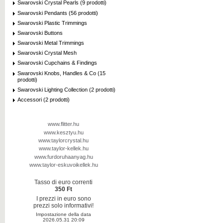
Swarovski Crystal Pearls (9 prodotti)
Swarovski Pendants (56 prodotti)
Swarovski Plastic Trimmings
Swarovski Buttons
Swarovski Metal Trimmings
Swarovski Crystal Mesh
Swarovski Cupchains & Findings
Swarovski Knobs, Handles & Co (15
prodotti)
Swarovski Lighting Collection (2 prodotti)
Accessori (2 prodotti)
www.flitter.hu
www.kesztyu.hu
www.taylorcrystal.hu
www.taylor-kellek.hu
www.furdoruhaanyag.hu
www.taylor-eskuvoikellek.hu
Tasso di euro correnti
350 Ft
I prezzi in euro sono
prezzi solo informativi!
Impostazione della data
2026.05.31 20:09