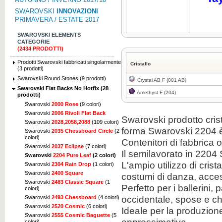
SWAROVSKI
INNOVAZIONI
PRIMAVERA / ESTATE 2017
SWAROVSKI ELEMENTS
CATEGORIE
(2434 PRODOTTI)
Prodotti Swarovski fabbricati singolarmente
Cristallo
(3 prodotti)
Swarovski Round Stones (9 prodotti)
Crystal AB F (001 AB)
Swarovski Flat Backs No Hotfix (28
Amethyst F (204)
prodotti)
Swarovski
2000 Rose
(9 colori)
Swarovski
2006 Rivoli Flat Back
Swarovski
prodotto
cris
Swarovski
2028,2058,2088
(109 colori)
forma
Swarovski
2204
Swarovski
2035 Chessboard Circle
(2
colori)
Contenitori
di fabbrica
o
Swarovski
2037 Eclipse
(7 colori)
Il
semilavorato
in
2204
Swarovski
2204 Pure Leaf
(2 colori)
L'ampio utilizzo di
crist
Swarovski
2304 Rain Drop
(1 colori)
Swarovski
2400 Square
costumi
di danza
,
acces
Swarovski
2483 Classic Square
(1
Perfetto
per i ballerini
,
p
colori)
occidentale
,
spose e
ch
Swarovski
2493 Chessboard
(4 colori)
Swarovski
2520 Cosmic
(6 colori)
Ideale per
la produzione 
Swarovski
2555 Cosmic Baguette
(5
colori)