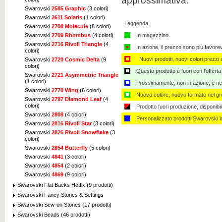
approssimativa.
Swarovski
2585 Graphic
(3 colori)
Swarovski
2611 Solaris
(1 colori)
Leggenda
Swarovski
2708 Molecule
(8 colori)
In magazzino.
Swarovski
2709 Rhombus
(4 colori)
Swarovski
2716 Rivoli Triangle
(4
In azione, il prezzo sono più favore
colori)
Nuovi prodotti, nuovi colori prezzi s
Swarovski
2720 Cosmic Delta
(9
colori)
Questo prodotto è fuori con l'offerta
Swarovski
2721 Asymmetric Triangle
(1 colori)
Prossimamente, non in azione, è nec
Swarovski
2770 Wing
(6 colori)
Nuovo colore, nuovo formato nel gru
Swarovski
2797 Diamond Leaf
(4
colori)
Prodotto fuori produzione, disponibi
Swarovski
2808
(4 colori)
Personalizzato ​​prodotti Swarovski 
Swarovski
2816 Rivoli Star
(3 colori)
Swarovski
2826 Rivoli Snowflake
(3
colori)
Swarovski
2854 Butterfly
(5 colori)
Swarovski
4841
(3 colori)
Swarovski
4854
(2 colori)
Swarovski
4869
(9 colori)
Swarovski Flat Backs Hotfix (9 prodotti)
Swarovski Fancy Stones & Settings
Swarovski Sew-on Stones (17 prodotti)
Swarovski Beads (46 prodotti)