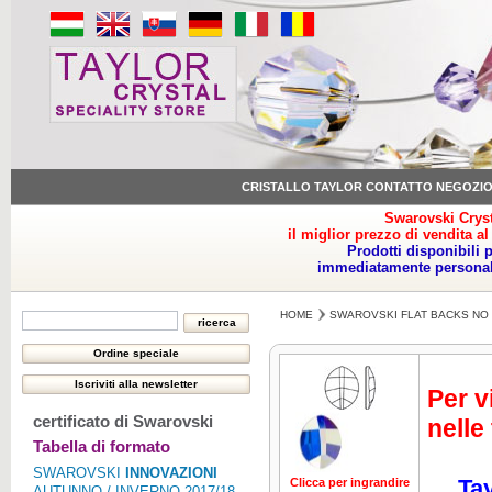
CRISTALLO TAYLOR CONTATTO NEGOZI
Swarovski Cryst
il miglior prezzo di vendita al
Prodotti disponibili 
immediatamente personale
HOME
SWAROVSKI FLAT BACKS NO 
Per v
certificato di Swarovski
nelle
Tabella di formato
SWAROVSKI
INNOVAZIONI
Tay
Clicca per ingrandire
Clicca per ing
AUTUNNO / INVERNO 2017/18