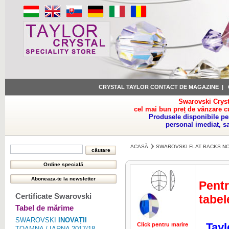
CRYSTAL TAYLOR CONTACT DE MAGAZINE
|
Swarovski Cryst
cel mai bun preț de vânzare c
Produsele disponibile pe
personal imediat, s
ACASĂ
SWAROVSKI FLAT BACKS NO
Pentr
Certificate Swarovski
tabel
Tabel de mărime
SWAROVSKI
INOVAȚII
Tayl
Click pentru marire
Click pentru 
TOAMNA / IARNA 2017/18