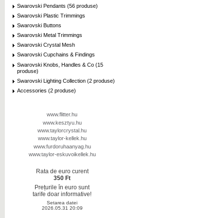
Swarovski Pendants (56 produse)
Swarovski Plastic Trimmings
Swarovski Buttons
Swarovski Metal Trimmings
Swarovski Crystal Mesh
Swarovski Cupchains & Findings
Swarovski Knobs, Handles & Co (15
produse)
Swarovski Lighting Collection (2 produse)
Accessories (2 produse)
www.flitter.hu
www.kesztyu.hu
www.taylorcrystal.hu
www.taylor-kellek.hu
www.furdoruhaanyag.hu
www.taylor-eskuvoikellek.hu
Rata de euro curent
350 Ft
Prețurile în euro sunt
tarife doar informative!
Setarea datei
2026.05.31 20:09