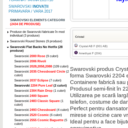
SWAROVSKI
INOVAȚII
PRIMAVARA / VARA 2017
SWAROVSKI ELEMENTS CATEGORII
(2434 DE PRODUSE)
Produse de Swarovski fabricate în mod
individual (3 produse)
Cristal
Swarovski Round Stones (9 produse)
Crystal AB F (001 AB)
Swarovski Flat Backs No Hotfix (28
produse)
Amethyst F (204)
Swarovski
2000 Rose
(9 culori)
Swarovski
2006 Rivoli
Swarovski
2028,2058,2088
(109 culori)
Swarovski
produs Cryst
Swarovski
2035 Chessboard Circle
(2
forma
Swarovski
2204
culori)
Swarovski
2037 Eclipse
(7 culori)
Containere
fabrică
sau 
Swarovski
2204 Pure Leaf
(2 culori)
Produsul
semi-
finit
în
2
Swarovski
2304 Rain Drop
(1 culori)
Utilizarea pe scară larg
Swarovski
2400 Square
telefon
,
costume de da
Swarovski
2483 Classic Square
(1
culori)
Perfect pentru
dansator
Swarovski
2493 Chessboard
(4 culori)
mirese
si
oricine care v
Swarovski
2520 Cosmic
(6 culori)
Ideal pentru
a face bijute
Swarovski
2555 Cosmic Baguette
(5
culori)