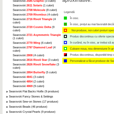
aproximative.
Swarovski
2585 Graphic
(3 culori)
Swarovski
2611 Solaris
(1 culori)
Swarovski
2708 Molecule
(8 culori)
Legendă
Swarovski
2709 Rhombus
(4 culori)
În stoc.
Swarovski
2716 Rivoli Triangle
(4
culori)
În stoc, prețul au mai favorabil decâ
Swarovski
2720 Cosmic Delta
(9
Noi produse, noi culori preturi spec
culori)
Swarovski
2721 Asymmetric Triangle
Produs discontinuu cu oferte speciale,
(1 culori)
în curând, nu în stoc, ar trebui să 
Swarovski
2770 Wing
(6 culori)
Swarovski
2797 Diamond Leaf
(4
Culoare noua, nou dimensiune în g
culori)
Produs discontinuu, disponibil timp ce
Swarovski
2808
(4 culori)
Swarovski
2816 Rivoli Star
(3 culori)
Personalizat-a făcut produse de Sw
Swarovski
2826 Rivoli Snowflake
(3
culori)
Swarovski
2854 Butterfly
(5 culori)
Swarovski
4841
(3 culori)
Swarovski
4854
(2 culori)
Swarovski
4869
(9 culori)
Swarovski Flat Backs Hotfix (9 produse)
Swarovski Fancy Stones & Settings
Swarovski Sew-on Stones (17 produse)
Swarovski Beads (46 produse)
Swarovski Crystal Pearls (9 produse)