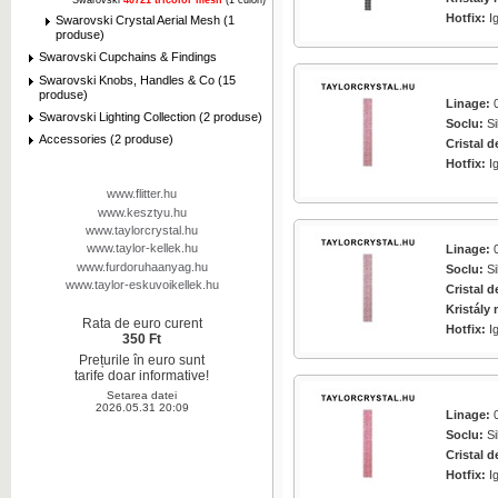
Swarovski
40721 tricolor mesh
(1 culori)
Hotfix:
I
Swarovski Crystal Aerial Mesh (1
produse)
Swarovski Cupchains & Findings
Swarovski Knobs, Handles & Co (15
produse)
Linage:
0
Swarovski Lighting Collection (2 produse)
Soclu:
Si
Click pentru marire
Accessories (2 produse)
Cristal d
Hotfix:
I
www.flitter.hu
www.kesztyu.hu
www.taylorcrystal.hu
www.taylor-kellek.hu
Linage:
0
Click pentru marire
www.furdoruhaanyag.hu
Soclu:
Si
www.taylor-eskuvoikellek.hu
Cristal d
Kristály 
Rata de euro curent
Hotfix:
I
350 Ft
Prețurile în euro sunt
tarife doar informative!
Click pentru marire
Setarea datei
2026.05.31 20:09
Linage:
0
Soclu:
Si
Cristal d
Hotfix:
I