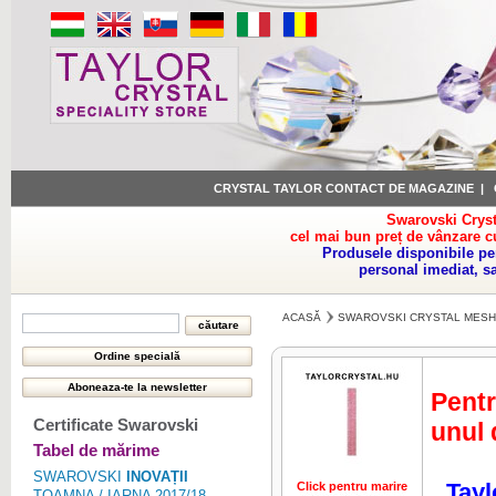
CRYSTAL TAYLOR CONTACT DE MAGAZINE
|
Swarovski Cryst
cel mai bun preț de vânzare c
Produsele disponibile pe
personal imediat, s
ACASĂ
SWAROVSKI CRYSTAL MESH
Pentr
Certificate Swarovski
unul 
Tabel de mărime
SWAROVSKI
INOVAȚII
Tayl
Click pentru marire
TOAMNA / IARNA 2017/18