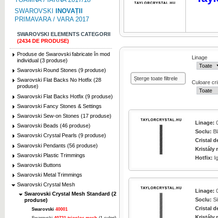
SWAROVSKI
INOVAȚII
PRIMAVARA / VARA 2017
SWAROVSKI ELEMENTS CATEGORII
(2434 DE PRODUSE)
Click pentru marire
Produse de Swarovski fabricate în mod
Linage
individual (3 produse)
Swarovski Round Stones (9 produse)
Șterge toate filtrele
Swarovski Flat Backs No Hotfix (28
Culoare cri
produse)
Swarovski Flat Backs Hotfix (9 produse)
Swarovski Fancy Stones & Settings
Click pentru marire
Swarovski Sew-on Stones (17 produse)
Linage:
0
Swarovski Beads (46 produse)
Soclu:
Bl
Swarovski Crystal Pearls (9 produse)
Cristal d
Swarovski Pendants (56 produse)
Kristály 
Swarovski Plastic Trimmings
Hotfix:
I
Click pentru marire
Swarovski Buttons
Swarovski Metal Trimmings
Swarovski Crystal Mesh
Linage:
0
Swarovski Crystal Mesh Standard (2
Soclu:
Si
produse)
Cristal d
Swarovski
40001
Kristály 
Click pentru marire