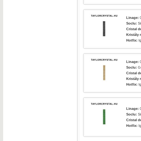
Click pentru marire
Linage:
0
Soclu:
Si
Cristal d
Kristály 
Click pentru marire
Hotfix:
I
Linage:
0
Soclu:
Go
Cristal d
Click pentru marire
Kristály 
Hotfix:
I
Linage:
0
Click pentru marire
Soclu:
Si
Cristal d
Hotfix:
I