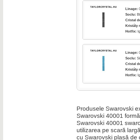
Click pentru marire
Linage:
0
Soclu:
Bl
Cristal d
Kristály 
Hotfix:
I
Click pentru marire
Linage:
0
Soclu:
Si
Cristal d
Kristály 
Hotfix:
I
Click pentru marire
Produsele Swarovski ext
Click pentru marire
Swarovski 40001 formă
Swarovski 40001 swarov
utilizarea pe scară larg
cu Swarovski plasă de cri