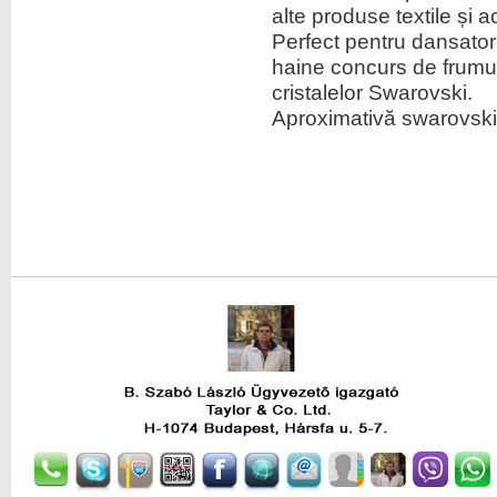
alte produse textile și 
Click pentru marire
Perfect pentru dansatori,
haine concurs de frumus
cristalelor Swarovski.
Aproximativă swarovski d
Click pentru marire
Click pentru marire
Click pentru marire