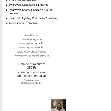
Swarovski Cupchains & Findings
Swarovski Knobs, Handles & Co (15
produse)
Swarovski Lighting Collection (2 produse)
Accessories (2 produse)
www.flitter.hu
www.kesztyu.hu
www.taylorcrystal.hu
www.taylor-kellek.hu
www.furdoruhaanyag.hu
www.taylor-eskuvoikellek.hu
Rata de euro curent
350 Ft
Prețurile în euro sunt
tarife doar informative!
Setarea datei
2026.05.31 20:09