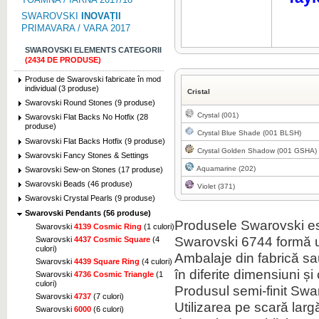
SWAROVSKI
INOVAȚII
PRIMAVARA / VARA 2017
SWAROVSKI ELEMENTS CATEGORII
(2434 DE PRODUSE)
Produse de Swarovski fabricate în mod
individual (3 produse)
Cristal
Swarovski Round Stones (9 produse)
Crystal (001)
Swarovski Flat Backs No Hotfix (28
produse)
Crystal Blue Shade (001 BLSH)
Swarovski Flat Backs Hotfix (9 produse)
Crystal Golden Shadow (001 GSHA)
Swarovski Fancy Stones & Settings
Aquamarine (202)
Swarovski Sew-on Stones (17 produse)
Swarovski Beads (46 produse)
Violet (371)
Swarovski Crystal Pearls (9 produse)
Swarovski Pendants (56 produse)
Produsele Swarovski es
Swarovski
4139 Cosmic Ring
(1 culori)
Swarovski 6744 formă u
Swarovski
4437 Cosmic Square
(4
culori)
Ambalaje din fabrică sau 
Swarovski
4439 Square Ring
(4 culori)
în diferite dimensiuni și 
Swarovski
4736 Cosmic Triangle
(1
culori)
Produsul semi-finit Swa
Swarovski
4737
(7 culori)
Utilizarea pe scară lar
Swarovski
6000
(6 culori)