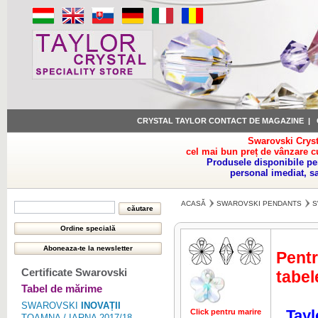
CRYSTAL TAYLOR CONTACT DE MAGAZINE
|
Swarovski Cryst
cel mai bun preț de vânzare c
Produsele disponibile pe
personal imediat, s
ACASĂ
SWAROVSKI PENDANTS
S
Pentr
Certificate Swarovski
tabel
Tabel de mărime
SWAROVSKI
INOVAȚII
Tayl
Click pentru marire
Click pentru 
TOAMNA / IARNA 2017/18