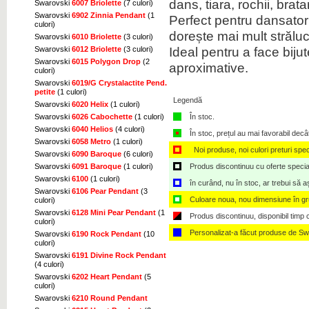
dans, tiara, rochii, brat
Swarovski
6007 Briolette
(7 culori)
Swarovski
6902 Zinnia Pendant
(1
Perfect pentru dansatori,
culori)
dorește mai mult străluc
Swarovski
6010 Briolette
(3 culori)
Ideal pentru a face biju
Swarovski
6012 Briolette
(3 culori)
Swarovski
6015 Polygon Drop
(2
aproximative.
culori)
Swarovski
6019/G Crystalactite Pend.
petite
(1 culori)
Legendă
Swarovski
6020 Helix
(1 culori)
Swarovski
6026 Cabochette
(1 culori)
În stoc.
Swarovski
6040 Helios
(4 culori)
În stoc, prețul au mai favorabil decâ
Swarovski
6058 Metro
(1 culori)
Noi produse, noi culori preturi spec
Swarovski
6090 Baroque
(6 culori)
Swarovski
6091 Baroque
(1 culori)
Produs discontinuu cu oferte speciale,
Swarovski
6100
(1 culori)
în curând, nu în stoc, ar trebui să 
Swarovski
6106 Pear Pendant
(3
Culoare noua, nou dimensiune în g
culori)
Swarovski
6128 Mini Pear Pendant
(1
Produs discontinuu, disponibil timp ce
culori)
Personalizat-a făcut produse de Sw
Swarovski
6190 Rock Pendant
(10
culori)
Swarovski
6191 Divine Rock Pendant
(4 culori)
Swarovski
6202 Heart Pendant
(5
culori)
Swarovski
6210 Round Pendant