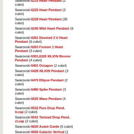
Swarovski
6215 Heart Pendant
(2
culori)
Swarovski
6225 Heart Pendant
(2
culori)
Swarovski
6228 Heart Pendant
(30
culori)
Swarovski
6240 Wild Heart Pendant
(6
culori)
Swarovski
6261 Devoted 2 U Heart
Pendant
(6 culori)
Swarovski
6263 Forever 1 Heart
Pendant
(3 culori)
Swarovski
6301,6328 XILION Bicone
Pendant
(4 culori)
Swarovski
6401 Octagon
(2 culori)
Swarovski
6428 XILION Pendant
(3
culori)
Swarovski
6470 Ellipse Pendant
(2
culori)
Swarovski
6480 Spike Pendant
(3
culori)
Swarovski
6525 Wave Pendant
(4
culori)
Swarovski
6532 Pure Drop Pend.
tr.cap
(2 culori)
Swarovski
6541 Twisted Drop Pend.
cl.cap
(2 culori)
Swarovski
6620 Avant-Garde
(5 culori)
Swarovski
6656 Galactic Vertical
(1