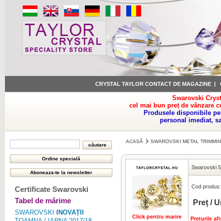
CRYSTAL TAYLOR CONTACT DE MAGAZINE
|
Swarovski Cryst
cel mai bun preț de vânzare c
Produsele disponibile pe
personal imediat, s
ACASĂ
SWAROVSKI METAL TRIMMI
Swarovski 
Cod produs:
Certificate Swarovski
Tabel de mărime
Preț / U
SWAROVSKI
INOVAȚII
Click pentru marire
Preturile a
TOAMNA / IARNA 2017/18