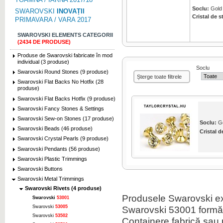
Soclu:
Gold 
SWAROVSKI
INOVAȚII
Cristal de s
PRIMAVARA / VARA 2017
SWAROVSKI ELEMENTS CATEGORII
(2434 DE PRODUSE)
Produse de Swarovski fabricate în mod
individual (3 produse)
Soclu
Swarovski Round Stones (9 produse)
Șterge toate filtrele
Swarovski Flat Backs No Hotfix (28
produse)
Swarovski Flat Backs Hotfix (9 produse)
Swarovski Fancy Stones & Settings
Swarovski Sew-on Stones (17 produse)
Soclu:
Go
Swarovski Beads (46 produse)
Cristal d
Swarovski Crystal Pearls (9 produse)
Swarovski Pendants (56 produse)
Swarovski Plastic Trimmings
Swarovski Buttons
Swarovski Metal Trimmings
Swarovski Rivets (4 produse)
Produsele Swarovski ext
Swarovski
53001
Swarovski 53001 formă
Swarovski
53005
Swarovski
53502
Containere fabrică sau p