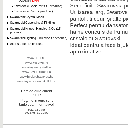
Swarovski
53700
Semi-finite Swarovski 
Swarovski Back Parts (1 produse)
Utilizarea larg, Swarovski
Swarovski Pins (2 produse)
Swarovski Crystal Mesh
pantofi, tricouri și alte 
Swarovski Cupchains & Findings
Perfect pentru dansatori,
Swarovski Knobs, Handles & Co (15
haine concurs de frumus
produse)
cristalelor Swarovski.
Swarovski Lighting Collection (2 produse)
Ideal pentru a face biju
Accessories (2 produse)
aproximative.
www.flitter.hu
www.kesztyu.hu
www.taylorcrystal.hu
www.taylor-kellek.hu
www.furdoruhaanyag.hu
www.taylor-eskuvoikellek.hu
Rata de euro curent
350 Ft
Prețurile în euro sunt
tarife doar informative!
Setarea datei
2026.05.31 20:09