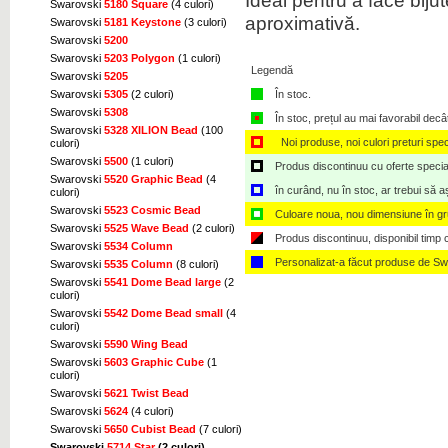
Ideal pentru a face biju
Swarovski
5180 Square
(4 culori)
aproximativă.
Swarovski
5181 Keystone
(3 culori)
Swarovski
5200
Swarovski
5203 Polygon
(1 culori)
Legendă
Swarovski
5205
În stoc.
Swarovski
5305
(2 culori)
Swarovski
5308
În stoc, prețul au mai favorabil decâ
Swarovski
5328 XILION Bead
(100
Noi produse, noi culori preturi spec
culori)
Swarovski
5500
(1 culori)
Produs discontinuu cu oferte speciale,
Swarovski
5520 Graphic Bead
(4
în curând, nu în stoc, ar trebui să 
culori)
Swarovski
5523 Cosmic Bead
Culoare noua, nou dimensiune în g
Swarovski
5525 Wave Bead
(2 culori)
Produs discontinuu, disponibil timp ce
Swarovski
5534 Column
Personalizat-a făcut produse de Sw
Swarovski
5535 Column
(8 culori)
Swarovski
5541 Dome Bead large
(2
culori)
Swarovski
5542 Dome Bead small
(4
culori)
Swarovski
5590 Wing Bead
Swarovski
5603 Graphic Cube
(1
culori)
Swarovski
5621 Twist Bead
Swarovski
5624
(4 culori)
Swarovski
5650 Cubist Bead
(7 culori)
Swarovski
5714 Star
(2 culori)