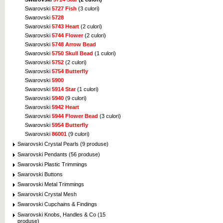
Swarovski
5727 Fish
(3 culori)
Swarovski
5728
Swarovski
5743 Heart
(2 culori)
Swarovski
5744 Flower
(2 culori)
Swarovski
5748 Arrow Bead
Swarovski
5750 Skull Bead
(1 culori)
Swarovski
5752
(2 culori)
Swarovski
5754 Butterfly
Swarovski
5900
Swarovski
5914 Star
(1 culori)
Swarovski
5940
(9 culori)
Swarovski
5942 Heart
Swarovski
5944 Flower Bead
(3 culori)
Swarovski
5954 Butterfly
Swarovski
86001
(9 culori)
Swarovski Crystal Pearls (9 produse)
Swarovski Pendants (56 produse)
Swarovski Plastic Trimmings
Swarovski Buttons
Swarovski Metal Trimmings
Swarovski Crystal Mesh
Swarovski Cupchains & Findings
Swarovski Knobs, Handles & Co (15
produse)