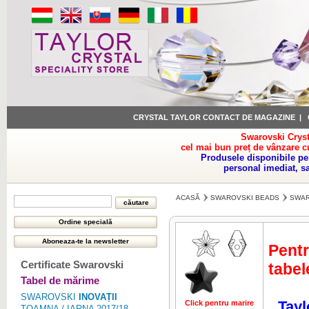
CRYSTAL TAYLOR CONTACT DE MAGAZINE
|
Swarovski Cryst
cel mai bun preț de vânzare c
Produsele disponibile pe
personal imediat, s
ACASĂ
SWAROVSKI BEADS
SWAR
Pentr
Certificate Swarovski
tabel
Tabel de mărime
SWAROVSKI
INOVAȚII
Tayl
Click pentru marire
Click pentru 
TOAMNA / IARNA 2017/18