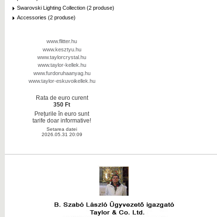
Swarovski Lighting Collection (2 produse)
Accessories (2 produse)
www.flitter.hu
www.kesztyu.hu
www.taylorcrystal.hu
www.taylor-kellek.hu
www.furdoruhaanyag.hu
www.taylor-eskuvoikellek.hu
Rata de euro curent
350 Ft
Prețurile în euro sunt
tarife doar informative!
Setarea datei
2026.05.31 20:09