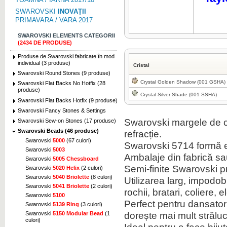
SWAROVSKI
INOVAȚII
PRIMAVARA / VARA 2017
SWAROVSKI ELEMENTS CATEGORII
(2434 DE PRODUSE)
Produse de Swarovski fabricate în mod
individual (3 produse)
Cristal
Swarovski Round Stones (9 produse)
Crystal Golden Shadow (001 GSHA)
Swarovski Flat Backs No Hotfix (28
produse)
Crystal Silver Shade (001 SSHA)
Swarovski Flat Backs Hotfix (9 produse)
Swarovski Fancy Stones & Settings
Swarovski margele de c
Swarovski Sew-on Stones (17 produse)
Swarovski Beads (46 produse)
refracție.
Swarovski
5000
(67 culori)
Swarovski 5714 formă e
Swarovski
5003
Ambalaje din fabrică sau 
Swarovski
5005 Chessboard
Semi-finite Swarovski 
Swarovski
5020 Helix
(2 culori)
Swarovski
5040 Briolette
(8 culori)
Utilizarea larg, impodob
Swarovski
5041 Briolette
(2 culori)
rochii, bratari, coliere
Swarovski
5100
Perfect pentru dansatori,
Swarovski
5139 Ring
(3 culori)
dorește mai mult străluc
Swarovski
5150 Modular Bead
(1
culori)