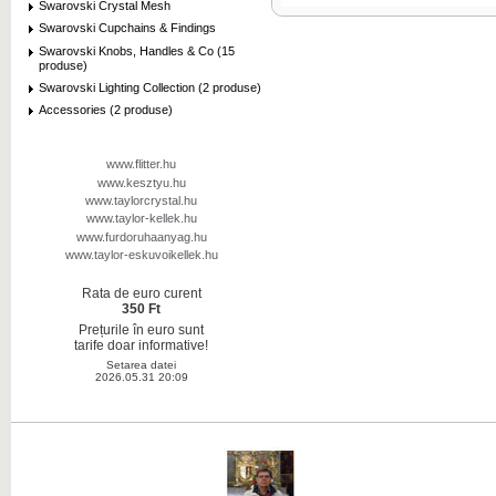
Swarovski Crystal Mesh
Swarovski Cupchains & Findings
Swarovski Knobs, Handles & Co (15
produse)
Swarovski Lighting Collection (2 produse)
Accessories (2 produse)
www.flitter.hu
www.kesztyu.hu
www.taylorcrystal.hu
www.taylor-kellek.hu
www.furdoruhaanyag.hu
www.taylor-eskuvoikellek.hu
Rata de euro curent
350 Ft
Prețurile în euro sunt
tarife doar informative!
Setarea datei
2026.05.31 20:09