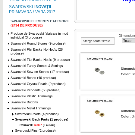
SWAROVSKI
INOVAȚII
PRIMAVARA / VARA 2017
SWAROVSKI ELEMENTS CATEGORII
(2434 DE PRODUSE)
Produse de Swarovski fabricate în mod
Dimensiun
individual (3 produse)
Șterge toate filtrele
Swarovski Round Stones (9 produse)
Swarovski Flat Backs No Hotfix (28
produse)
Swarovski Flat Backs Hotfix (9 produse)
Swarovski Fancy Stones & Settings
Dimensi
Swarovski Sew-on Stones (17 produse)
Color:
St
Swarovski Beads (46 produse)
Swarovski Crystal Pearls (9 produse)
Swarovski Pendants (56 produse)
Swarovski Plastic Trimmings
Swarovski Buttons
Swarovski Metal Trimmings
Dimensi
Swarovski Rivets (4 produse)
Color:
Br
Swarovski Back Parts (1 produse)
Swarovski
53007
(2 culori)
Swarovski Pins (2 produse)