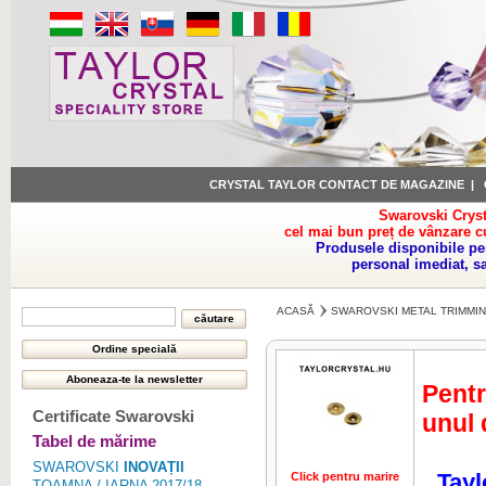
CRYSTAL TAYLOR CONTACT DE MAGAZINE
|
Swarovski Cryst
cel mai bun preț de vânzare c
Produsele disponibile pe
personal imediat, s
ACASĂ
SWAROVSKI METAL TRIMMI
Pentr
Certificate Swarovski
unul 
Tabel de mărime
SWAROVSKI
INOVAȚII
Tayl
Click pentru marire
Click pentru 
TOAMNA / IARNA 2017/18