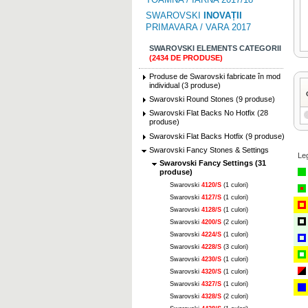
SWAROVSKI
INOVAȚII
PRIMAVARA / VARA 2017
SWAROVSKI ELEMENTS CATEGORII
(2434 DE PRODUSE)
Produse de Swarovski fabricate în mod
individual (3 produse)
Swarovski Round Stones (9 produse)
Swarovski Flat Backs No Hotfix (28
produse)
Swarovski Flat Backs Hotfix (9 produse)
Swarovski Fancy Stones & Settings
Le
Swarovski Fancy Settings (31
produse)
Swarovski
4120/S
(1 culori)
Swarovski
4127/S
(1 culori)
Swarovski
4128/S
(1 culori)
Swarovski
4200/S
(2 culori)
Swarovski
4224/S
(1 culori)
Swarovski
4228/S
(3 culori)
Swarovski
4230/S
(1 culori)
Swarovski
4320/S
(1 culori)
Swarovski
4327/S
(1 culori)
Swarovski
4328/S
(2 culori)