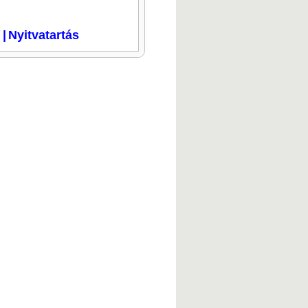
i
|
Nyitvatartás