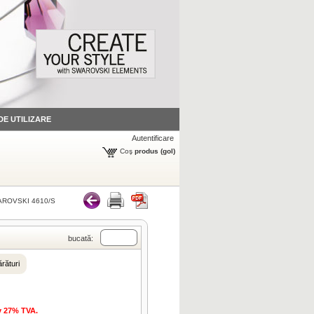
 DE UTILIZARE
Autentificare
Coş
produs
(gol)
ROVSKI 4610/S
bucată:
rături
iv 27% TVA.