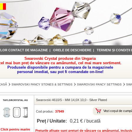
YLOR CONTACT DE MAGAZINE
|
ORELE DE DESCHIDERE
|
TERMENI ȘI CONDIȚII
Swarovski Crystal produse din Ungaria
cel mai bun preț de vânzare cu amănuntul, cel mai mare sortiment.
Produsele disponibile pentru a cumpara de la magazinele
personal imediat, sau pot fi comandate on-line!
CASĂ
SWAROVSKI FANCY STONES & SETTINGS
SWAROVSKI FANCY SETTINGS
SWA
Swarovski 4610/S
-
MM 14,0X 10,0
-
Silver Plated
Vezi coșul de cumpă
Cod produs:
37949
Preț / Unitate:
0,21 € / bucată
Click pentru marire
Preturile afisate sunt preturi de vânzare cu amănuntul, inclus