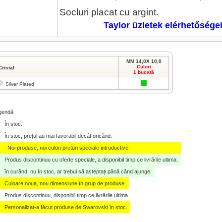
Socluri
placat cu
argint
.
Taylor üzletek elérhetősége
MM 14,0X 10,0
Culori
Cristal
1 bucată
Silver Plated
gendă
În stoc.
În stoc, prețul au mai favorabil decât oricând.
Noi produse, noi culori preturi speciale introductive.
Produs discontinuu cu oferte speciale, a disponibil timp ce livrările ultima.
în curând, nu în stoc, ar trebui să așteptați până când ajunge.
Culoare noua, nou dimensiune în grup de produse.
Produs discontinuu, disponibil timp ce livrările ultima.
Personalizat-a făcut produse de Swarovski în stoc.