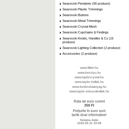
Swarovski Pendants (56 produse)
Swarovski Plastic Trimmings
Swarovski Buttons
Swarovski Metal Trimmings
Swarovski Crystal Mesh
Swarovski Cupchains & Findings
Swarovski Knobs, Handles & Co (15
produse)
Swarovski Lighting Collection (2 produse)
Accessories (2 produse)
www.flitter.hu
www.kesztyu.hu
www.taylorcrystal.hu
www.taylor-kellek.hu
www.furdoruhaanyag.hu
www.taylor-eskuvoikellek.hu
Rata de euro curent
350 Ft
Prețurile în euro sunt
tarife doar informative!
Setarea datei
2026.05.31 20:09