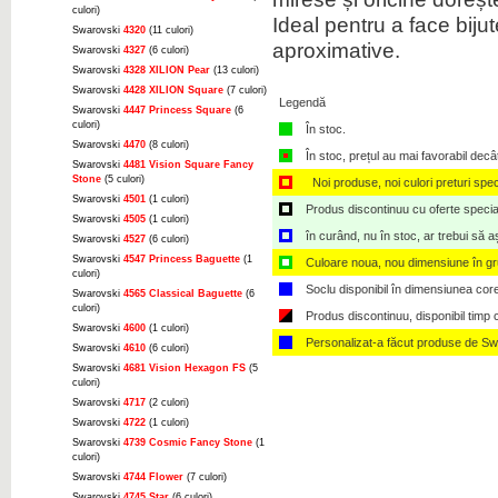
culori)
Ideal pentru a face biju
Swarovski
4320
(11 culori)
aproximative.
Swarovski
4327
(6 culori)
Swarovski
4328 XILION Pear
(13 culori)
Swarovski
4428 XILION Square
(7 culori)
Legendă
Swarovski
4447 Princess Square
(6
culori)
În stoc.
Swarovski
4470
(8 culori)
În stoc, prețul au mai favorabil decâ
Swarovski
4481 Vision Square Fancy
Stone
(5 culori)
Noi produse, noi culori preturi spec
Swarovski
4501
(1 culori)
Produs discontinuu cu oferte speciale,
Swarovski
4505
(1 culori)
în curând, nu în stoc, ar trebui să 
Swarovski
4527
(6 culori)
Swarovski
4547 Princess Baguette
(1
Culoare noua, nou dimensiune în g
culori)
Soclu disponibil în dimensiunea cor
Swarovski
4565 Classical Baguette
(6
culori)
Produs discontinuu, disponibil timp ce
Swarovski
4600
(1 culori)
Personalizat-a făcut produse de Sw
Swarovski
4610
(6 culori)
Swarovski
4681 Vision Hexagon FS
(5
culori)
Swarovski
4717
(2 culori)
Swarovski
4722
(1 culori)
Swarovski
4739 Cosmic Fancy Stone
(1
culori)
Swarovski
4744 Flower
(7 culori)
Swarovski
4745 Star
(6 culori)