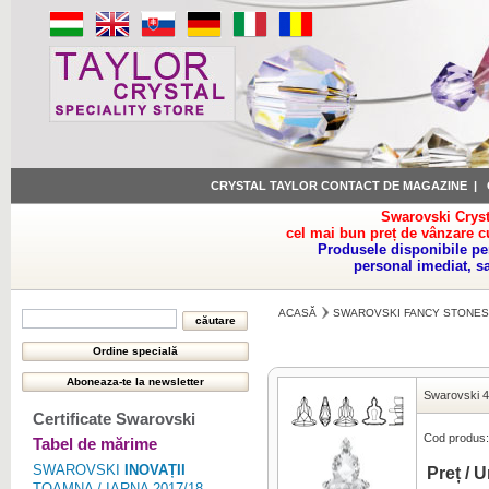
CRYSTAL TAYLOR CONTACT DE MAGAZINE
|
Swarovski Cryst
cel mai bun preț de vânzare c
Produsele disponibile pe
personal imediat, s
ACASĂ
SWAROVSKI FANCY STONES
Swarovski 
Certificate Swarovski
Cod produs:
Tabel de mărime
SWAROVSKI
INOVAȚII
Preț / U
TOAMNA / IARNA 2017/18