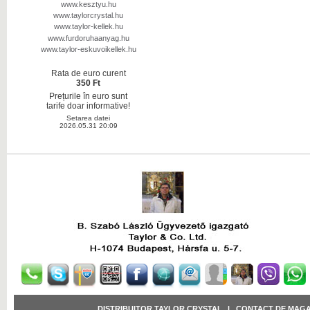
www.kesztyu.hu
www.taylorcrystal.hu
www.taylor-kellek.hu
www.furdoruhaanyag.hu
www.taylor-eskuvoikellek.hu
Rata de euro curent
350 Ft
Prețurile în euro sunt
tarife doar informative!
Setarea datei
2026.05.31 20:09
DISTRIBUITOR TAYLOR CRYSTAL
|
CONTACT DE MAGA