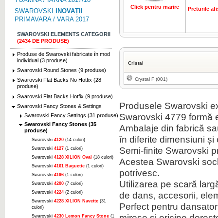
Click pentru marire
Preturile a
SWAROVSKI
INOVAȚII
PRIMAVARA / VARA 2017
SWAROVSKI ELEMENTS CATEGORII
(2434 DE PRODUSE)
Produse de Swarovski fabricate în mod
individual (3 produse)
Cristal
Swarovski Round Stones (9 produse)
Crystal F (001)
Swarovski Flat Backs No Hotfix (28
produse)
Swarovski Flat Backs Hotfix (9 produse)
Produsele Swarovski ext
Swarovski Fancy Stones & Settings
Swarovski 4779 formă e
Swarovski Fancy Settings (31 produse)
Swarovski Fancy Stones (35
Ambalaje din fabrică sau 
produse)
în diferite dimensiuni și 
Swarovski
4120
(14 culori)
Semi-finite Swarovski 
Swarovski
4127
(1 culori)
Swarovski
4128 XILION Oval
(18 culori)
Acestea Swarovski soclu
Swarovski
4161 Baguette
(1 culori)
potrivesc.
Swarovski
4196
(1 culori)
Utilizarea pe scară lar
Swarovski
4200
(7 culori)
Swarovski
4224
(2 culori)
de dans, accesorii, ele
Swarovski
4228 XILION Navette
(31
Perfect pentru dansatori,
culori)
mirese și oricine doreșt
Swarovski
4230 Lemon Fancy Stone
(1