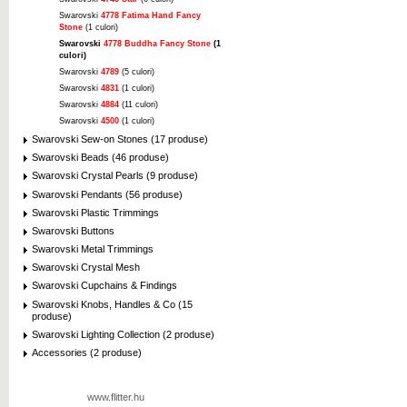
Swarovski
4778 Fatima Hand Fancy
Stone
(1 culori)
Swarovski
4778 Buddha Fancy Stone
(1
culori)
Swarovski
4789
(5 culori)
Swarovski
4831
(1 culori)
Swarovski
4884
(11 culori)
Swarovski
4500
(1 culori)
Swarovski Sew-on Stones (17 produse)
Swarovski Beads (46 produse)
Swarovski Crystal Pearls (9 produse)
Swarovski Pendants (56 produse)
Swarovski Plastic Trimmings
Swarovski Buttons
Swarovski Metal Trimmings
Swarovski Crystal Mesh
Swarovski Cupchains & Findings
Swarovski Knobs, Handles & Co (15
produse)
Swarovski Lighting Collection (2 produse)
Accessories (2 produse)
www.flitter.hu