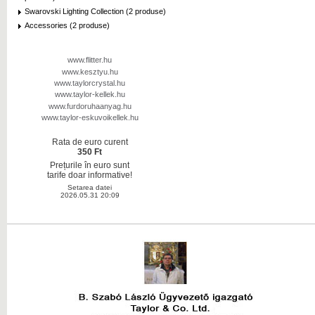
Swarovski Lighting Collection (2 produse)
Accessories (2 produse)
www.flitter.hu
www.kesztyu.hu
www.taylorcrystal.hu
www.taylor-kellek.hu
www.furdoruhaanyag.hu
www.taylor-eskuvoikellek.hu
Rata de euro curent
350 Ft
Prețurile în euro sunt
tarife doar informative!
Setarea datei
2026.05.31 20:09