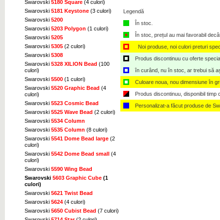
Swarovski
5180 Square
(4 culori)
Swarovski
5181 Keystone
(3 culori)
Legendă
Swarovski
5200
În stoc.
Swarovski
5203 Polygon
(1 culori)
În stoc, prețul au mai favorabil decâ
Swarovski
5205
Swarovski
5305
(2 culori)
Noi produse, noi culori preturi spec
Swarovski
5308
Produs discontinuu cu oferte speciale,
Swarovski
5328 XILION Bead
(100
în curând, nu în stoc, ar trebui să 
culori)
Swarovski
5500
(1 culori)
Culoare noua, nou dimensiune în g
Swarovski
5520 Graphic Bead
(4
Produs discontinuu, disponibil timp ce
culori)
Swarovski
5523 Cosmic Bead
Personalizat-a făcut produse de Sw
Swarovski
5525 Wave Bead
(2 culori)
Swarovski
5534 Column
Swarovski
5535 Column
(8 culori)
Swarovski
5541 Dome Bead large
(2
culori)
Swarovski
5542 Dome Bead small
(4
culori)
Swarovski
5590 Wing Bead
Swarovski
5603 Graphic Cube
(1
culori)
Swarovski
5621 Twist Bead
Swarovski
5624
(4 culori)
Swarovski
5650 Cubist Bead
(7 culori)
Swarovski
5714 Star
(2 culori)