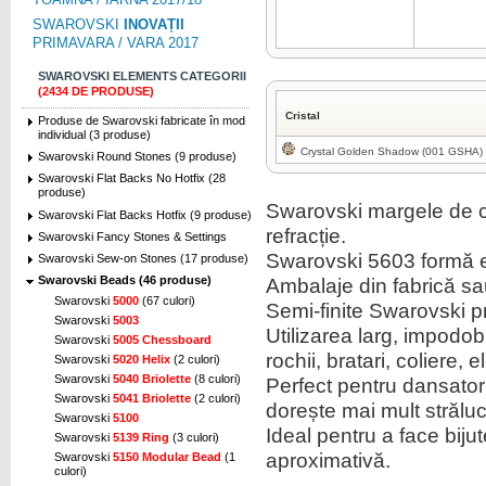
SWAROVSKI
INOVAȚII
PRIMAVARA / VARA 2017
SWAROVSKI ELEMENTS CATEGORII
(2434 DE PRODUSE)
Cristal
Produse de Swarovski fabricate în mod
individual (3 produse)
Crystal Golden Shadow (001 GSHA)
Swarovski Round Stones (9 produse)
Swarovski Flat Backs No Hotfix (28
produse)
Swarovski margele de c
Swarovski Flat Backs Hotfix (9 produse)
refracție.
Swarovski Fancy Stones & Settings
Swarovski 5603 formă e
Swarovski Sew-on Stones (17 produse)
Ambalaje din fabrică sau 
Swarovski Beads (46 produse)
Swarovski
5000
(67 culori)
Semi-finite Swarovski 
Swarovski
5003
Utilizarea larg, impodob
Swarovski
5005 Chessboard
rochii, bratari, coliere
Swarovski
5020 Helix
(2 culori)
Swarovski
5040 Briolette
(8 culori)
Perfect pentru dansatori,
Swarovski
5041 Briolette
(2 culori)
dorește mai mult străluc
Swarovski
5100
Ideal pentru a face biju
Swarovski
5139 Ring
(3 culori)
aproximativă.
Swarovski
5150 Modular Bead
(1
culori)