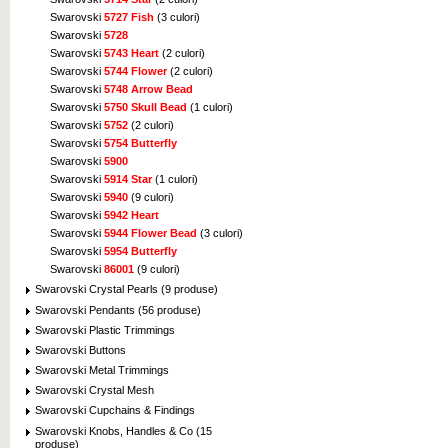
Swarovski
5727 Fish
(3 culori)
Swarovski
5728
Swarovski
5743 Heart
(2 culori)
Swarovski
5744 Flower
(2 culori)
Swarovski
5748 Arrow Bead
Swarovski
5750 Skull Bead
(1 culori)
Swarovski
5752
(2 culori)
Swarovski
5754 Butterfly
Swarovski
5900
Swarovski
5914 Star
(1 culori)
Swarovski
5940
(9 culori)
Swarovski
5942 Heart
Swarovski
5944 Flower Bead
(3 culori)
Swarovski
5954 Butterfly
Swarovski
86001
(9 culori)
Swarovski Crystal Pearls (9 produse)
Swarovski Pendants (56 produse)
Swarovski Plastic Trimmings
Swarovski Buttons
Swarovski Metal Trimmings
Swarovski Crystal Mesh
Swarovski Cupchains & Findings
Swarovski Knobs, Handles & Co (15
produse)