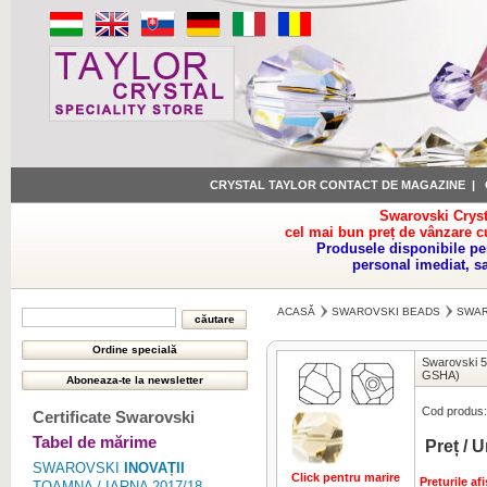
CRYSTAL TAYLOR CONTACT DE MAGAZINE
|
Swarovski Cryst
cel mai bun preț de vânzare c
Produsele disponibile pe
personal imediat, s
ACASĂ
SWAROVSKI BEADS
SWAR
Swarovski 
GSHA)
Cod produs:
Certificate Swarovski
Tabel de mărime
Preț / U
SWAROVSKI
INOVAȚII
Click pentru marire
Preturile a
TOAMNA / IARNA 2017/18