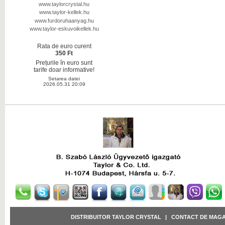
www.taylorcrystal.hu
www.taylor-kellek.hu
www.furdoruhaanyag.hu
www.taylor-eskuvoikellek.hu
Rata de euro curent
350 Ft
Prețurile în euro sunt
tarife doar informative!
Setarea datei
2026.05.31 20:09
DISTRIBUITOR TAYLOR CRYSTAL
|
CONTACT DE MAGA