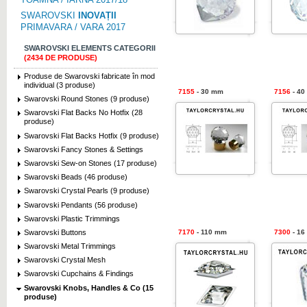
SWAROVSKI
INOVAȚII
PRIMAVARA / VARA 2017
SWAROVSKI ELEMENTS CATEGORII
(2434 DE PRODUSE)
Produse de Swarovski fabricate în mod
individual (3 produse)
7155
- 30 mm
7156
- 40
Swarovski Round Stones (9 produse)
Swarovski Flat Backs No Hotfix (28
produse)
Swarovski Flat Backs Hotfix (9 produse)
Swarovski Fancy Stones & Settings
Swarovski Sew-on Stones (17 produse)
Swarovski Beads (46 produse)
Swarovski Crystal Pearls (9 produse)
Swarovski Pendants (56 produse)
Swarovski Plastic Trimmings
Swarovski Buttons
7170
- 110 mm
7300
- 16
Swarovski Metal Trimmings
Swarovski Crystal Mesh
Swarovski Cupchains & Findings
Swarovski Knobs, Handles & Co (15
produse)