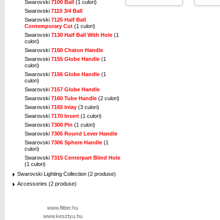
Swarovski
7100 Ball
(1 culori)
Swarovski
7110 3/4 Ball
Swarovski
7125 Half Ball
Contemporary Cut
(1 culori)
Swarovski
7130 Half Ball With Hole
(1
culori)
Swarovski
7150 Chaton Handle
Swarovski
7155 Globe Handle
(1
culori)
Swarovski
7156 Globe Handle
(1
culori)
Swarovski
7157 Globe Handle
Swarovski
7160 Tube Handle
(2 culori)
Swarovski
7165 Inlay
(3 culori)
Swarovski
7170 Insert
(1 culori)
Swarovski
7300 Pin
(1 culori)
Swarovski
7305 Round Lever Handle
Swarovski
7306 Sphere Handle
(1
culori)
Swarovski
7315 Centerpart Blind Hole
(1 culori)
Swarovski Lighting Collection (2 produse)
Accessories (2 produse)
www.flitter.hu
www.kesztyu.hu