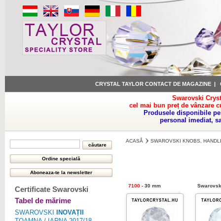
CRYSTAL TAYLOR CONTACT DE MAGAZINE
|
Swarovski Cryst
cel mai bun preț de vânzare c
Produsele disponibile pe
personal imediat, s
ACASĂ
SWAROVSKI KNOBS, HANDL
7100
- 30 mm
Swarovski
Certificate Swarovski
Tabel de mărime
SWAROVSKI
INOVAȚII
TOAMNA / IARNA 2017/18