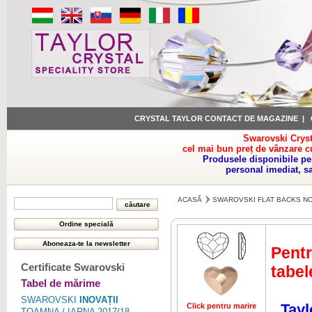
CRYSTAL TAYLOR CONTACT DE MAGAZINE
|
Swarovski Cryst
cel mai bun preț de vânzare c
Produsele disponibile pe
personal imediat, s
ACASĂ
SWAROVSKI FLAT BACKS NO
Pentr
Certificate Swarovski
tabel
Tabel de mărime
SWAROVSKI
INOVAȚII
Tayl
Click pentru marire
Click pentru 
TOAMNA / IARNA 2017/18