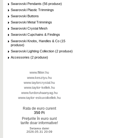
Swarovski Pendants (56 produse)
Swarovski Plastic Trimmings
Swarovski Buttons
Swarovski Metal Trimmings
Swarovski Crystal Mesh
Swarovski Cupchains & Findings
Swarovski Knobs, Handles & Co (15
produse)
Swarovski Lighting Collection (2 produse)
Accessories (2 produse)
www.flitter.hu
www.kesztyu.hu
www.taylorcrystal.hu
www.taylor-kellek.hu
www.furdoruhaanyag.hu
www.taylor-eskuvoikellek.hu
Rata de euro curent
350 Ft
Prețurile în euro sunt
tarife doar informative!
Setarea datei
2026.05.31 20:09