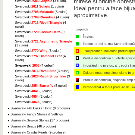
mirese
și
oricine doreșt
Swarovski
2585 Graphic
(3 culori)
Swarovski
2611 Solaris
(1 culori)
Ideal pentru
a face bijute
Swarovski
2708 Molecule
(8 culori)
aproximative
.
Swarovski
2709 Rhombus
(4 culori)
Swarovski
2716 Rivoli Triangle
(4
culori)
Legendă
Swarovski
2720 Cosmic Delta
(9
culori)
În stoc.
Swarovski
2721 Asymmetric Triangle
În stoc, prețul au mai favorabil decâ
(1 culori)
Swarovski
2770 Wing
(6 culori)
Noi produse, noi culori preturi spec
Swarovski
2797 Diamond Leaf
(4
Produs discontinuu cu oferte speciale,
culori)
în curând, nu în stoc, ar trebui să 
Swarovski
2808
(4 culori)
Swarovski
2816 Rivoli Star
(3 culori)
Culoare noua, nou dimensiune în g
Swarovski
2826 Rivoli Snowflake
(3
Produs discontinuu, disponibil timp ce
culori)
Swarovski
2854 Butterfly
(5 culori)
Personalizat-a făcut produse de Sw
Swarovski
4841
(3 culori)
Swarovski
4854
(2 culori)
Swarovski
4869
(9 culori)
Swarovski Flat Backs Hotfix (9 produse)
Swarovski Fancy Stones & Settings
Swarovski Sew-on Stones (17 produse)
Swarovski Beads (46 produse)
Swarovski Crystal Pearls (9 produse)