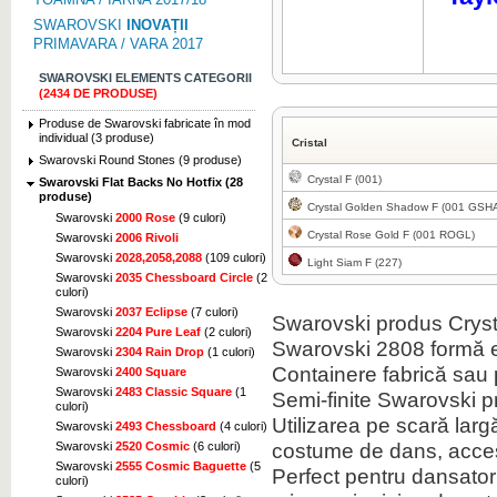
SWAROVSKI
INOVAȚII
PRIMAVARA / VARA 2017
SWAROVSKI ELEMENTS CATEGORII
(2434 DE PRODUSE)
Produse de Swarovski fabricate în mod
individual (3 produse)
Cristal
Swarovski Round Stones (9 produse)
Crystal F (001)
Swarovski Flat Backs No Hotfix (28
produse)
Crystal Golden Shadow F (001 GSH
Swarovski
2000 Rose
(9 culori)
Crystal Rose Gold F (001 ROGL)
Swarovski
2006 Rivoli
Swarovski
2028,2058,2088
(109 culori)
Light Siam F (227)
Swarovski
2035 Chessboard Circle
(2
culori)
Swarovski
2037 Eclipse
(7 culori)
Swarovski
produs Cryst
Swarovski
2204 Pure Leaf
(2 culori)
Swarovski
2808
formă
Swarovski
2304 Rain Drop
(1 culori)
Containere
fabrică
sau 
Swarovski
2400 Square
Swarovski
2483 Classic Square
(1
Semi-
finite
Swarovski
p
culori)
Utilizarea pe scară larg
Swarovski
2493 Chessboard
(4 culori)
costume
de dans
,
acces
Swarovski
2520 Cosmic
(6 culori)
Swarovski
2555 Cosmic Baguette
(5
Perfect pentru
dansator
culori)