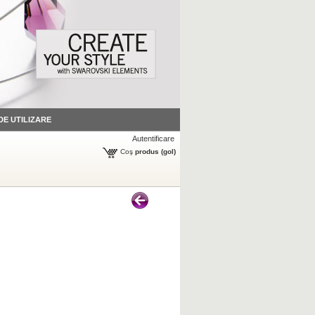
 DE UTILIZARE
Autentificare
Coş
produs
(gol)