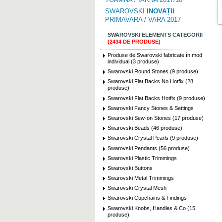
SWAROVSKI
INOVAȚII
PRIMAVARA / VARA 2017
SWAROVSKI ELEMENTS CATEGORII
(2434 DE PRODUSE)
Produse de Swarovski fabricate în mod
individual (3 produse)
Swarovski Round Stones (9 produse)
Swarovski Flat Backs No Hotfix (28
produse)
Swarovski Flat Backs Hotfix (9 produse)
Swarovski Fancy Stones & Settings
Swarovski Sew-on Stones (17 produse)
Swarovski Beads (46 produse)
Swarovski Crystal Pearls (9 produse)
Swarovski Pendants (56 produse)
Swarovski Plastic Trimmings
Swarovski Buttons
Swarovski Metal Trimmings
Swarovski Crystal Mesh
Swarovski Cupchains & Findings
Swarovski Knobs, Handles & Co (15
produse)