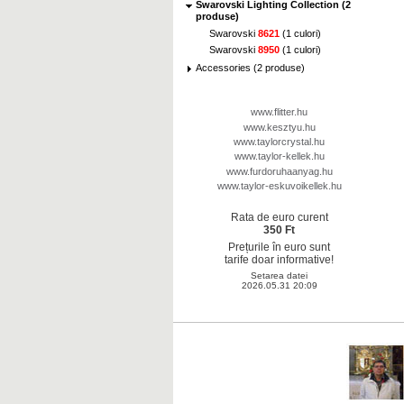
Swarovski Lighting Collection (2
produse)
Swarovski
8621
(1 culori)
Swarovski
8950
(1 culori)
Accessories (2 produse)
www.flitter.hu
www.kesztyu.hu
www.taylorcrystal.hu
www.taylor-kellek.hu
www.furdoruhaanyag.hu
www.taylor-eskuvoikellek.hu
Rata de euro curent
350 Ft
Prețurile în euro sunt
tarife doar informative!
Setarea datei
2026.05.31 20:09