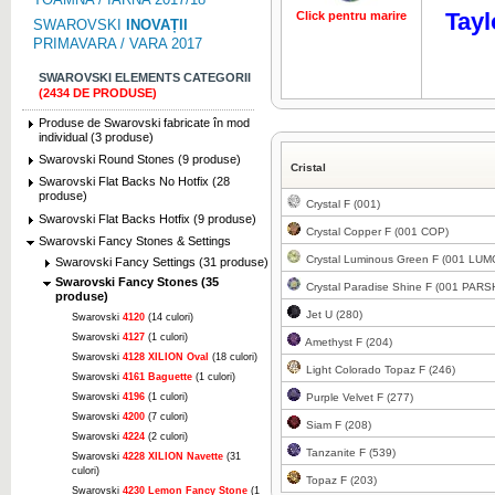
Tayl
Click pentru marire
Click pentru 
SWAROVSKI
INOVAȚII
PRIMAVARA / VARA 2017
SWAROVSKI ELEMENTS CATEGORII
(2434 DE PRODUSE)
Produse de Swarovski fabricate în mod
individual (3 produse)
Swarovski Round Stones (9 produse)
Cristal
Swarovski Flat Backs No Hotfix (28
produse)
Crystal F (001)
Swarovski Flat Backs Hotfix (9 produse)
Crystal Copper F (001 COP)
Swarovski Fancy Stones & Settings
Crystal Luminous Green F (001 LUM
Swarovski Fancy Settings (31 produse)
Swarovski Fancy Stones (35
Crystal Paradise Shine F (001 PARS
produse)
Jet U (280)
Swarovski
4120
(14 culori)
Swarovski
4127
(1 culori)
Amethyst F (204)
Swarovski
4128 XILION Oval
(18 culori)
Light Colorado Topaz F (246)
Swarovski
4161 Baguette
(1 culori)
Swarovski
4196
(1 culori)
Purple Velvet F (277)
Swarovski
4200
(7 culori)
Siam F (208)
Swarovski
4224
(2 culori)
Tanzanite F (539)
Swarovski
4228 XILION Navette
(31
culori)
Topaz F (203)
Swarovski
4230 Lemon Fancy Stone
(1