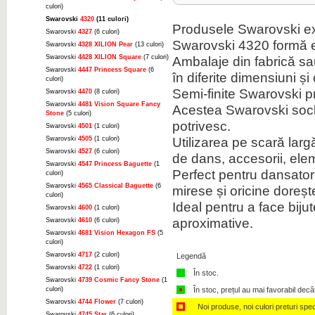
culori)
Swarovski
4320
(11 culori)
Produsele Swarovski ext
Swarovski
4327
(6 culori)
Swarovski 4320 formă e
Swarovski
4328 XILION Pear
(13 culori)
Swarovski
4428 XILION Square
(7 culori)
Ambalaje din fabrică sau 
Swarovski
4447 Princess Square
(6
în diferite dimensiuni și 
culori)
Semi-finite Swarovski 
Swarovski
4470
(8 culori)
Swarovski
4481 Vision Square Fancy
Acestea Swarovski soclu
Stone
(5 culori)
potrivesc.
Swarovski
4501
(1 culori)
Utilizarea pe scară lar
Swarovski
4505
(1 culori)
Swarovski
4527
(6 culori)
de dans, accesorii, ele
Swarovski
4547 Princess Baguette
(1
Perfect pentru dansatori,
culori)
Swarovski
4565 Classical Baguette
(6
mirese și oricine doreșt
culori)
Ideal pentru a face biju
Swarovski
4600
(1 culori)
aproximative.
Swarovski
4610
(6 culori)
Swarovski
4681 Vision Hexagon FS
(5
culori)
Swarovski
4717
(2 culori)
Legendă
Swarovski
4722
(1 culori)
În stoc.
Swarovski
4739 Cosmic Fancy Stone
(1
culori)
În stoc, prețul au mai favorabil decâ
Swarovski
4744 Flower
(7 culori)
Noi produse, noi culori preturi spec
Swarovski
4745 Star
(6 culori)