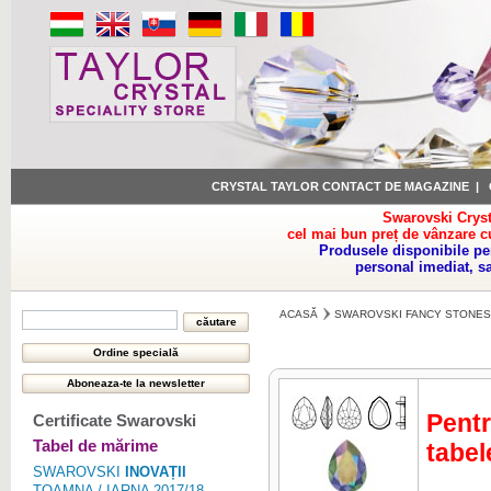
CRYSTAL TAYLOR CONTACT DE MAGAZINE
|
Swarovski Cryst
cel mai bun preț de vânzare c
Produsele disponibile pe
personal imediat, s
ACASĂ
SWAROVSKI FANCY STONES
Pentr
Certificate Swarovski
Tabel de mărime
tabel
SWAROVSKI
INOVAȚII
TOAMNA / IARNA 2017/18