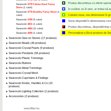
Produs discontinuu cu oferte speciale,
Swarovski
4778 Fatima Hand Fancy
Stone
(1 culori)
în curând, nu în stoc, ar trebui să 
Swarovski
4778 Buddha Fancy Stone
(1
Culoare noua, nou dimensiune în g
culori)
Swarovski
4789
(5 culori)
Soclu disponibil în dimensiunea cor
Swarovski
4831
(1 culori)
Produs discontinuu, disponibil timp ce
Swarovski
4884
(11 culori)
Personalizat-a făcut produse de Sw
Swarovski
4500
(1 culori)
Swarovski Sew-on Stones (17 produse)
Swarovski Beads (46 produse)
Swarovski Crystal Pearls (9 produse)
Swarovski Pendants (56 produse)
Swarovski Plastic Trimmings
Swarovski Buttons
Swarovski Metal Trimmings
Swarovski Crystal Mesh
Swarovski Cupchains & Findings
Swarovski Knobs, Handles & Co (15
produse)
Swarovski Lighting Collection (2 produse)
Accessories (2 produse)
www.flitter.hu