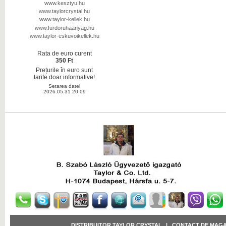
www.kesztyu.hu
www.taylorcrystal.hu
www.taylor-kellek.hu
www.furdoruhaanyag.hu
www.taylor-eskuvoikellek.hu
Rata de euro curent
350 Ft
Prețurile în euro sunt
tarife doar informative!
Setarea datei
2026.05.31 20:09
DISTRIBUITOR TAYLOR CRYSTAL
|
CONTACT DE MAGA