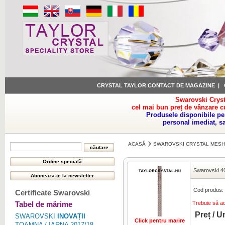
CRYSTAL TAYLOR CONTACT DE MAGAZINE
|
Swarovski Cryst
cel mai bun preț de vânzare c
Produsele disponibile pe
personal imediat, s
ACASĂ
SWAROVSKI CRYSTAL MESH
Swarovski 4
Cod produs:
Certificate Swarovski
Tabel de mărime
Trebuie să a
Preț / U
SWAROVSKI
INOVAȚII
Click pentru marire
TOAMNA / IARNA 2017/18