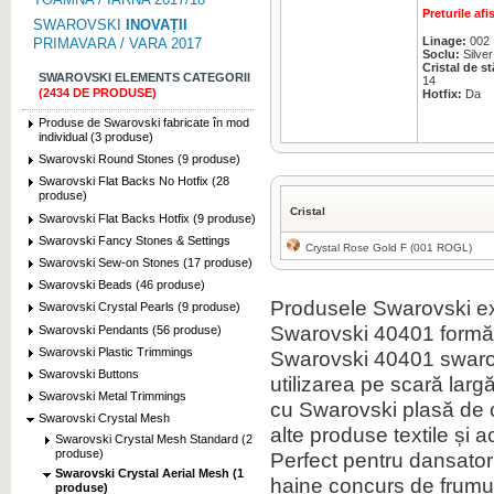
Preturile af
SWAROVSKI
INOVAȚII
Linage:
002
PRIMAVARA / VARA 2017
Soclu:
Silver
Cristal de s
SWAROVSKI ELEMENTS CATEGORII
14
(2434 DE PRODUSE)
Hotfix:
Da
Produse de Swarovski fabricate în mod
individual (3 produse)
Swarovski Round Stones (9 produse)
Swarovski Flat Backs No Hotfix (28
produse)
Cristal
Swarovski Flat Backs Hotfix (9 produse)
Swarovski Fancy Stones & Settings
Crystal Rose Gold F (001 ROGL)
Swarovski Sew-on Stones (17 produse)
Swarovski Beads (46 produse)
Produsele Swarovski ext
Swarovski Crystal Pearls (9 produse)
Swarovski 40401 formă
Swarovski Pendants (56 produse)
Swarovski Plastic Trimmings
Swarovski 40401 swarov
Swarovski Buttons
utilizarea pe scară larg
Swarovski Metal Trimmings
cu Swarovski plasă de cri
Swarovski Crystal Mesh
alte produse textile și 
Swarovski Crystal Mesh Standard (2
produse)
Perfect pentru dansatori,
Swarovski Crystal Aerial Mesh (1
haine concurs de frumus
produse)