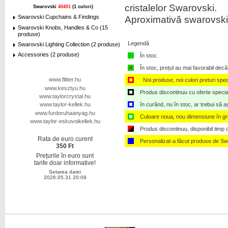
cristalelor Swarovski.
Swarovski
40401
(1 culori)
Aproximativă swarovski d
Swarovski Cupchains & Findings
Swarovski Knobs, Handles & Co (15
produse)
Legendă
Swarovski Lighting Collection (2 produse)
Accessories (2 produse)
În stoc.
În stoc, prețul au mai favorabil decâ
www.flitter.hu
Noi produse, noi culori preturi spec
www.kesztyu.hu
Produs discontinuu cu oferte speciale,
www.taylorcrystal.hu
în curând, nu în stoc, ar trebui să 
www.taylor-kellek.hu
www.furdoruhaanyag.hu
Culoare noua, nou dimensiune în g
www.taylor-eskuvoikellek.hu
Produs discontinuu, disponibil timp ce
Rata de euro curent
Personalizat-a făcut produse de Sw
350 Ft
Prețurile în euro sunt
tarife doar informative!
Setarea datei
2026.05.31 20:09