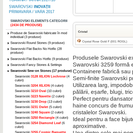
SWAROVSKI
INOVAȚII
PRIMAVARA / VARA 2017
SWAROVSKI ELEMENTS CATEGORII
(2434 DE PRODUSE)
Cristal
Produse de Swarovski fabricate în mod
individual (3 produse)
Crystal Rose Gold F (001 ROGL)
Swarovski Round Stones (9 produse)
Swarovski Flat Backs No Hotfix (28
produse)
Produsele Swarovski ext
Swarovski Flat Backs Hotfix (9 produse)
Swarovski 3259 formă e
Swarovski Fancy Stones & Settings
Containere fabrică sau p
Swarovski Sew-on Stones (17 produse)
Swarovski
3128 XILION Lochrose
(4
Semi-finite Swarovski 
culori)
Utilizarea larg, impodob
Swarovski
3204 XILION
(4 culori)
pălării, eșarfe, blugi, tr
Swarovski
3210 Oval
(10 culori)
Swarovski
3223 Navette
(2 culori)
Perfect pentru dansatori,
Swarovski
3230 Drop
(13 culori)
haine concurs de frumus
Swarovski
3231 Owlet
(5 culori)
cristalelor Swarovski.
Swarovski
3240 Square
(2 culori)
Swarovski
3250 Rectangle
(4 culori)
Ideal pentru a face biju
Swarovski
3254 Diamond Leaf
(6
aproximative.
culori)
Una dintre cele mai popu
Swarovski
3255 Cosmic Baguette