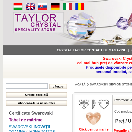
CRYSTAL TAYLOR CONTACT DE MAGAZINE
|
Swarovski Cryst
cel mai bun preț de vânzare c
Produsele disponibile pe
personal imediat, s
ACASĂ
SWAROVSKI SEW-ON STON
Swarovski 
Cod produs:
Certificate Swarovski
Tabel de mărime
Preț / U
SWAROVSKI
INOVAȚII
Click pentru marire
Preturile a
TOAMNA / IARNA 2017/18