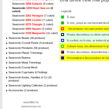
Swarovski
3256 Galactic
(5 culori)
Swarovski
3259 Heart Sew-on
(2
culori)
Legendă
Swarovski
3261 Hexagon
(7 culori)
În stoc.
Swarovski
3265 Cosmic
(7 culori)
În stoc, prețul au mai favorabil decâ
Swarovski
3270 Triangle
(1 culori)
Swarovski
3400 Square
(4 culori)
Noi produse, noi culori preturi spec
Swarovski
3700 Marguerite
(11 culori)
Produs discontinuu cu oferte speciale,
Swarovski Beads (46 produse)
în curând, nu în stoc, ar trebui să 
Swarovski Crystal Pearls (9 produse)
Culoare noua, nou dimensiune în g
Swarovski Pendants (56 produse)
Produs discontinuu, disponibil timp ce
Swarovski Plastic Trimmings
Swarovski Buttons
Personalizat-a făcut produse de Sw
Swarovski Metal Trimmings
Swarovski Crystal Mesh
Swarovski Cupchains & Findings
Swarovski Knobs, Handles & Co (15
produse)
Swarovski Lighting Collection (2 produse)
Accessories (2 produse)
www.flitter.hu
www.kesztyu.hu