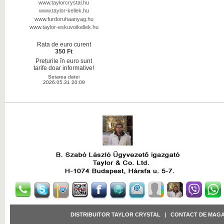
www.taylorcrystal.hu
www.taylor-kellek.hu
www.furdoruhaanyag.hu
www.taylor-eskuvoikellek.hu
Rata de euro curent
350 Ft
Prețurile în euro sunt
tarife doar informative!
Setarea datei
2026.05.31 20:09
DISTRIBUITOR TAYLOR CRYSTAL
|
CONTACT DE MAGA