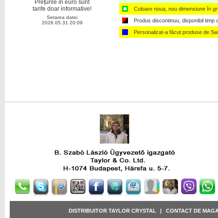
Prețurile în euro sunt
Click pentru marire
tarife doar informative!
Culoare noua, nou dimensiune în g
Setarea datei
Produs discontinuu, disponibil timp ce
2026.05.31 20:09
Personalizat-a făcut produse de Sw
Click pentru marire
Click pentru marire
Click pentru marire
DISTRIBUITOR TAYLOR CRYSTAL
|
CONTACT DE MAGA