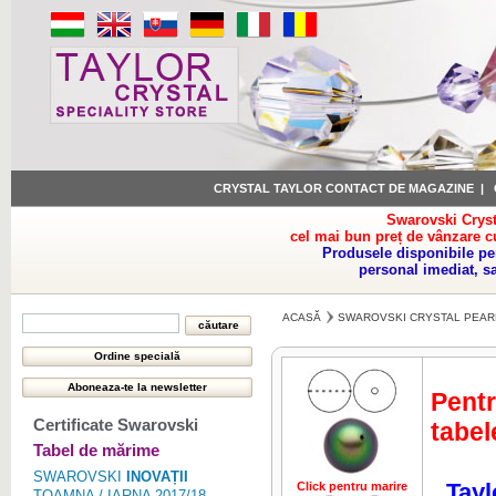
CRYSTAL TAYLOR CONTACT DE MAGAZINE
|
Swarovski Cryst
cel mai bun preț de vânzare c
Produsele disponibile pe
personal imediat, s
ACASĂ
SWAROVSKI CRYSTAL PEAR
Pentr
Certificate Swarovski
tabel
Tabel de mărime
SWAROVSKI
INOVAȚII
Tayl
Click pentru marire
TOAMNA / IARNA 2017/18