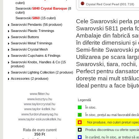
culori)
Crystal Red Coral Pearl (001 718)
Swarovski
5840 Crystal Baroque
(8
culori)
Swarovski
5860
(15 culori)
Cele Swarovski perla pr
Swarovski Pendants (56 produse)
Swarovski 5811 perla fo
Swarovski Plastic Trimmings
Ambalaje din fabrică sau 
Click pentru marire
Swarovski Buttons
în diferite dimensiuni și 
Swarovski Metal Trimmings
Semi-finite Swarovski 
Swarovski Crystal Mesh
Utilizarea pe scara lar
Swarovski Cupchains & Findings
Swarovski Knobs, Handles & Co (15
Swarovski, tiara, rochii
produse)
Perfect pentru dansatori,
Click pentru marire
Swarovski Lighting Collection (2 produse)
dorește mai mult străluc
Accessories (2 produse)
Ideal pentru a face bijut
www.flitter.hu
www.kesztyu.hu
Legendă
www.taylorcrystal.hu
Click pentru marire
În stoc.
www.taylor-kellek.hu
www.furdoruhaanyag.hu
În stoc, prețul au mai favorabil decâ
www.taylor-eskuvoikellek.hu
Noi produse, noi culori preturi spec
Produs discontinuu cu oferte speciale,
Rata de euro curent
350 Ft
în curând, nu în stoc, ar trebui să 