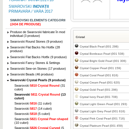
SWAROVSKI
INOVAȚII
PRIMAVARA / VARA 2017
SWAROVSKI ELEMENTS CATEGORII
(2434 DE PRODUSE)
Click pentru marire
Produse de Swarovski fabricate în mod
individual (3 produse)
Cristal
Swarovski Round Stones (9 produse)
Crystal Black Pearl (001 298)
Swarovski Flat Backs No Hotfix (28
produse)
Crystal Bordeaux Pearl (001 538)
Swarovski Flat Backs Hotfix (9 produse)
Crystal Bright Gold Pearl (001 306)
Swarovski Fancy Stones & Settings
Click pentru marire
Crystal Copper Pearl (001 159)
Swarovski Sew-on Stones (17 produse)
Swarovski Beads (46 produse)
Crystal Coral Pearl (001 816)
Swarovski Crystal Pearls (9 produse)
Crystal Cream Pearl (001 620)
Swarovski
5810 Crystal Round
(31
culori)
Crystal Gold Pearl (001 296)
Swarovski
5811 Crystal Round
(13
Click pentru marire
Crystal Ivory Pearl (001 708)
culori)
Swarovski
5816
(11 culori)
Crystal Light Green Pearl (001 293)
Swarovski
5817
(14 culori)
Crystal Light Grey Pearl (001 616)
Swarovski
5818
(5 culori)
Crystal Pink Coral Pearl (001 716)
Swarovski
5821 Crystal Pear-shaped
(10 culori)
Crystal Platinum Pearl (001 459)
Swarovski
5826 Crystal Curved
(5
Click pentru marire