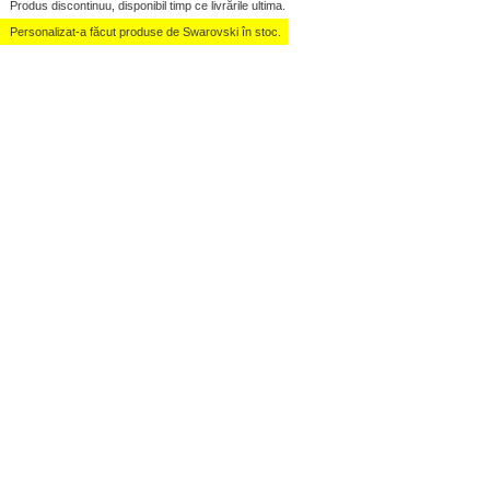
Produs discontinuu, disponibil timp ce livrările ultima.
Personalizat-a făcut produse de Swarovski în stoc.