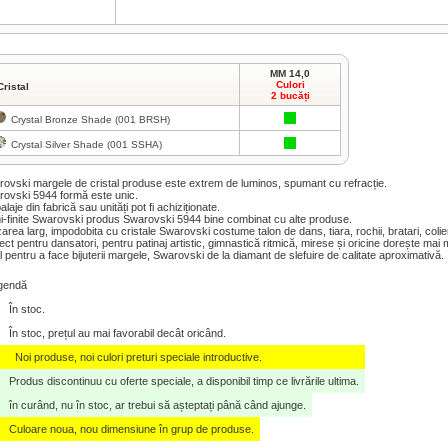
MM 14,0
Culori
Cristal
2 bucăți
Crystal Bronze Shade (001 BRSH)
Crystal Silver Shade (001 SSHA)
ovski margele de cristal produse este extrem de luminos, spumant cu refracție.
ovski 5944 formă este unic.
laje din fabrică sau unități pot fi achiziționate.
-finite Swarovski produs Swarovski 5944 bine combinat cu alte produse.
izarea larg, impodobita cu cristale Swarovski costume talon de dans, tiara, rochii, bratari, col
ect pentru dansatori, pentru patinaj artistic, gimnastică ritmică, mirese și oricine dorește mai m
l pentru a face bijuterii margele, Swarovski de la diamant de slefuire de calitate aproximativă.
gendă
În stoc.
În stoc, prețul au mai favorabil decât oricând.
Noi produse, noi culori preturi speciale introductive.
Produs discontinuu cu oferte speciale, a disponibil timp ce livrările ultima.
în curând, nu în stoc, ar trebui să așteptați până când ajunge.
Culoare noua, nou dimensiune în grup de produse.