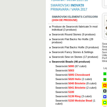
SWAROVSKI
INOVAȚII
PRIMAVARA / VARA 2017
SWAROVSKI ELEMENTS CATEGORII
(2434 DE PRODUSE)
Produse de Swarovski fabricate în mod
individual (3 produse)
Swarovski Round Stones (9 produse)
Swarovski Flat Backs No Hotfix (28
produse)
Swar
Swar
Swarovski Flat Backs Hotfix (9 produse)
Amba
Swarovski Fancy Stones & Settings
Semi
Util
Swarovski Sew-on Stones (17 produse)
Perf
Idea
Swarovski Beads (46 produse)
Swarovski
5000
(67 culori)
Le
Swarovski
5003
Swarovski
5005 Chessboard
Swarovski
5020 Helix
(2 culori)
Swarovski
5040 Briolette
(8 culori)
Swarovski
5041 Briolette
(2 culori)
Swarovski
5100
Swarovski
5139 Ring
(3 culori)
Swarovski
5150 Modular Bead
(1
culori)