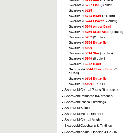
Swarovski
5727 Fish
(3 culori)
Swarovski
5728
Swarovski
5743 Heart
(2 culori)
Swarovski
5744 Flower
(2 culori)
Swarovski
5748 Arrow Bead
Swarovski
5750 Skull Bead
(1 culori)
Swarovski
5752
(2 culori)
Swarovski
5754 Butterfly
Swarovski
5900
Swarovski
5914 Star
(1 culori)
Swarovski
5940
(9 culori)
Swarovski
5942 Heart
Swarovski
5944 Flower Bead
(3
culori)
Swarovski
5954 Butterfly
Swarovski
86001
(9 culori)
Swarovski Crystal Pearls (9 produse)
Swarovski Pendants (56 produse)
Swarovski Plastic Trimmings
Swarovski Buttons
Swarovski Metal Trimmings
Swarovski Crystal Mesh
Swarovski Cupchains & Findings
Swarovski Knobs, Handles & Co (15