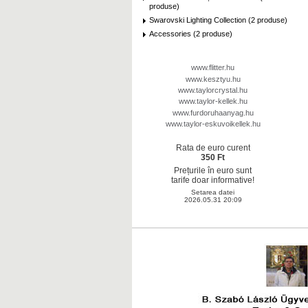
produse)
Swarovski Lighting Collection (2 produse)
Accessories (2 produse)
www.flitter.hu
www.kesztyu.hu
www.taylorcrystal.hu
www.taylor-kellek.hu
www.furdoruhaanyag.hu
www.taylor-eskuvoikellek.hu
Rata de euro curent
350 Ft
Prețurile în euro sunt
tarife doar informative!
Setarea datei
2026.05.31 20:09