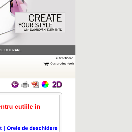
 DE UTILIZARE
Autentificare
Coş
produs
(gol)
ntru cutiile în
t
|
Orele de deschidere