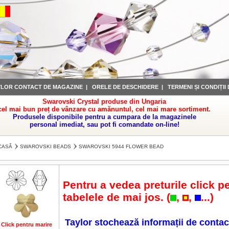
YLOR CONTACT DE MAGAZINE
|
ORELE DE DESCHIDERE
|
TERMENI ȘI CONDIȚII
Swarovski Crystal produse din Ungaria
cel mai bun preț de vânzare cu amănuntul, cel mai mare sortiment.
Produsele disponibile pentru a cumpara de la magazinele
personal imediat, sau pot fi comandate on-line!
CASĂ
SWAROVSKI BEADS
SWAROVSKI 5944 FLOWER BEAD
Pentru a vedea preturile click pe
tabelele de mai jos. (
,
,
...)
Taylor stochează informații de contac
Click pentru marire
Click pentru marire
Click pentru marire