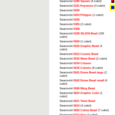
Swarovski
5180 Square
(4 culori)
Swarovski
5181 Keystone
(3 culori)
Swarovski
5200
Swarovski
5203 Polygon
(1 culori)
Swarovski
5205
Swarovski
5305
(2 culori)
Swarovski
5308
Swarovski
5328 XILION Bead
(100
culori)
Swarovski
5500
(1 culori)
Swarovski
5520 Graphic Bead
(4
culori)
Swarovski
5523 Cosmic Bead
Swarovski
5525 Wave Bead
(2 culori)
Swarovski
5534 Column
Swarovski
5535 Column
(8 culori)
Swarovski
5541 Dome Bead large
(2
culori)
Swarovski
5542 Dome Bead small
(4
culori)
Swarovski
5590 Wing Bead
Swarovski
5603 Graphic Cube
(1
culori)
Swarovski
5621 Twist Bead
Swarovski
5624
(4 culori)
Swarovski
5650 Cubist Bead
(7 culori)
Swarovski
5714 Star
(2 culori)