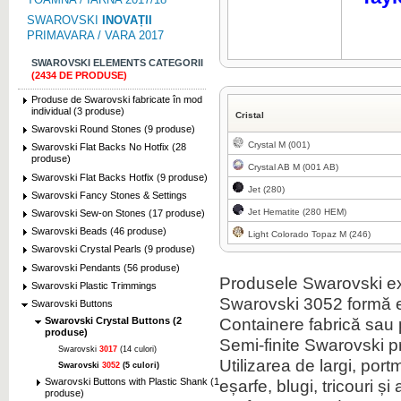
SWAROVSKI
INOVAȚII
PRIMAVARA / VARA 2017
SWAROVSKI ELEMENTS CATEGORII
(2434 DE PRODUSE)
Produse de Swarovski fabricate în mod
individual (3 produse)
Cristal
Swarovski Round Stones (9 produse)
Crystal M (001)
Swarovski Flat Backs No Hotfix (28
produse)
Crystal AB M (001 AB)
Swarovski Flat Backs Hotfix (9 produse)
Jet (280)
Swarovski Fancy Stones & Settings
Jet Hematite (280 HEM)
Swarovski Sew-on Stones (17 produse)
Swarovski Beads (46 produse)
Light Colorado Topaz M (246)
Swarovski Crystal Pearls (9 produse)
Swarovski Pendants (56 produse)
Produsele Swarovski ext
Swarovski Plastic Trimmings
Swarovski 3052 formă e
Swarovski Buttons
Containere fabrică sau p
Swarovski Crystal Buttons (2
produse)
Semi-finite Swarovski 
Swarovski
3017
(14 culori)
Utilizarea de largi, por
Swarovski
3052
(5 culori)
Swarovski Buttons with Plastic Shank (1
eșarfe, blugi, tricouri și
produse)