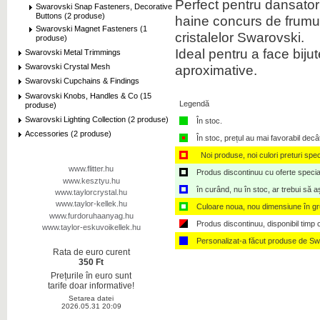
Perfect pentru dansatori,
Swarovski Snap Fasteners, Decorative
Buttons (2 produse)
haine concurs de frumus
Swarovski Magnet Fasteners (1
cristalelor Swarovski.
produse)
Ideal pentru a face biju
Swarovski Metal Trimmings
aproximative.
Swarovski Crystal Mesh
Swarovski Cupchains & Findings
Swarovski Knobs, Handles & Co (15
Legendă
produse)
Swarovski Lighting Collection (2 produse)
În stoc.
Accessories (2 produse)
În stoc, prețul au mai favorabil decâ
Noi produse, noi culori preturi spec
www.flitter.hu
Produs discontinuu cu oferte speciale,
www.kesztyu.hu
în curând, nu în stoc, ar trebui să 
www.taylorcrystal.hu
www.taylor-kellek.hu
Culoare noua, nou dimensiune în g
www.furdoruhaanyag.hu
Produs discontinuu, disponibil timp ce
www.taylor-eskuvoikellek.hu
Personalizat-a făcut produse de Sw
Rata de euro curent
350 Ft
Prețurile în euro sunt
tarife doar informative!
Setarea datei
2026.05.31 20:09