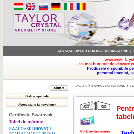
CRYSTAL TAYLOR CONTACT DE MAGAZINE
|
Swarovski Cryst
cel mai bun preț de vânzare c
Produsele disponibile pe
personal imediat, s
ACASĂ
SWAROVSKI BUTTONS
SW
Pentr
Certificate Swarovski
tabel
Tabel de mărime
SWAROVSKI
INOVAȚII
Tayl
Click pentru marire
Click pentru 
TOAMNA / IARNA 2017/18