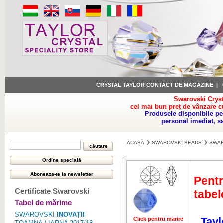
CRYSTAL TAYLOR CONTACT DE MAGAZINE
|
Swarovski Cryst
cel mai bun preț de vânzare c
Produsele disponibile pe
personal imediat, s
ACASĂ
SWAROVSKI BEADS
SWAR
Pentr
Certificate Swarovski
tabel
Tabel de mărime
SWAROVSKI
INOVAȚII
Tayl
Click pentru marire
Click pentru 
TOAMNA / IARNA 2017/18