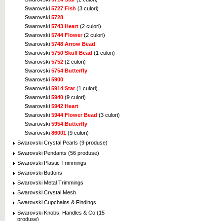
Swarovski
5727 Fish
(3 culori)
Swarovski
5728
Swarovski
5743 Heart
(2 culori)
Swarovski
5744 Flower
(2 culori)
Swarovski
5748 Arrow Bead
Swarovski
5750 Skull Bead
(1 culori)
Swarovski
5752
(2 culori)
Swarovski
5754 Butterfly
Swarovski
5900
Swarovski
5914 Star
(1 culori)
Swarovski
5940
(9 culori)
Swarovski
5942 Heart
Swarovski
5944 Flower Bead
(3 culori)
Swarovski
5954 Butterfly
Swarovski
86001
(9 culori)
Swarovski Crystal Pearls (9 produse)
Swarovski Pendants (56 produse)
Swarovski Plastic Trimmings
Swarovski Buttons
Swarovski Metal Trimmings
Swarovski Crystal Mesh
Swarovski Cupchains & Findings
Swarovski Knobs, Handles & Co (15
produse)