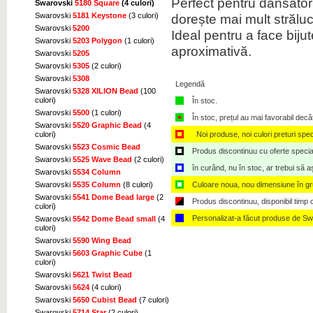
Perfect pentru dansatori,
Swarovski
5180 Square
(4 culori)
dorește mai mult străluc
Swarovski
5181 Keystone
(3 culori)
Swarovski
5200
Ideal pentru a face biju
Swarovski
5203 Polygon
(1 culori)
aproximativă.
Swarovski
5205
Swarovski
5305
(2 culori)
Swarovski
5308
Legendă
Swarovski
5328 XILION Bead
(100
culori)
În stoc.
Swarovski
5500
(1 culori)
În stoc, prețul au mai favorabil decâ
Swarovski
5520 Graphic Bead
(4
Noi produse, noi culori preturi spec
culori)
Swarovski
5523 Cosmic Bead
Produs discontinuu cu oferte speciale,
Swarovski
5525 Wave Bead
(2 culori)
în curând, nu în stoc, ar trebui să 
Swarovski
5534 Column
Culoare noua, nou dimensiune în g
Swarovski
5535 Column
(8 culori)
Swarovski
5541 Dome Bead large
(2
Produs discontinuu, disponibil timp ce
culori)
Personalizat-a făcut produse de Sw
Swarovski
5542 Dome Bead small
(4
culori)
Swarovski
5590 Wing Bead
Swarovski
5603 Graphic Cube
(1
culori)
Swarovski
5621 Twist Bead
Swarovski
5624
(4 culori)
Swarovski
5650 Cubist Bead
(7 culori)
Swarovski
5714 Star
(2 culori)