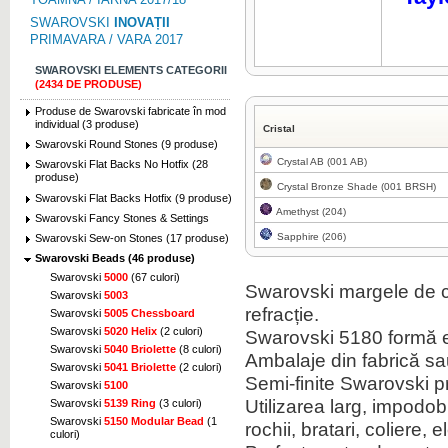
SWAROVSKI
INOVAȚII
PRIMAVARA / VARA 2017
SWAROVSKI ELEMENTS CATEGORII
(2434 DE PRODUSE)
Produse de Swarovski fabricate în mod
individual (3 produse)
Cristal
Swarovski Round Stones (9 produse)
Crystal AB (001 AB)
Swarovski Flat Backs No Hotfix (28
produse)
Crystal Bronze Shade (001 BRSH)
Swarovski Flat Backs Hotfix (9 produse)
Amethyst (204)
Swarovski Fancy Stones & Settings
Sapphire (206)
Swarovski Sew-on Stones (17 produse)
Swarovski Beads (46 produse)
Swarovski
5000
(67 culori)
Swarovski margele de c
Swarovski
5003
refracție.
Swarovski
5005 Chessboard
Swarovski
5020 Helix
(2 culori)
Swarovski 5180 formă e
Swarovski
5040 Briolette
(8 culori)
Ambalaje din fabrică sau 
Swarovski
5041 Briolette
(2 culori)
Semi-finite Swarovski 
Swarovski
5100
Utilizarea larg, impodob
Swarovski
5139 Ring
(3 culori)
Swarovski
5150 Modular Bead
(1
rochii, bratari, coliere
culori)