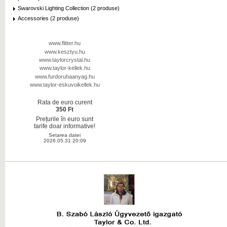
Swarovski Lighting Collection (2 produse)
Accessories (2 produse)
www.flitter.hu
www.kesztyu.hu
www.taylorcrystal.hu
www.taylor-kellek.hu
www.furdoruhaanyag.hu
www.taylor-eskuvoikellek.hu
Rata de euro curent
350 Ft
Prețurile în euro sunt
tarife doar informative!
Setarea datei
2026.05.31 20:09