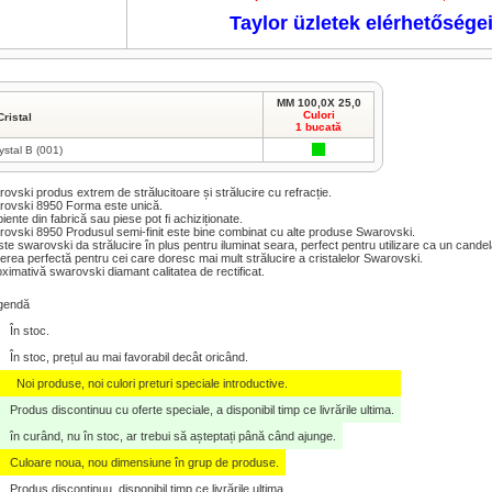
Taylor üzletek elérhetősége
MM 100,0X 25,0
Culori
Cristal
1 bucată
ystal B (001)
ovski produs extrem de strălucitoare și strălucire cu refracție.
rovski 8950 Forma este unică.
piente din fabrică sau piese pot fi achiziționate.
ovski 8950 Produsul semi-finit este bine combinat cu alte produse Swarovski.
te swarovski da strălucire în plus pentru iluminat seara, perfect pentru utilizare ca un cande
erea perfectă pentru cei care doresc mai mult strălucire a cristalelor Swarovski.
ximativă swarovski diamant calitatea de rectificat.
gendă
În stoc.
În stoc, prețul au mai favorabil decât oricând.
Noi produse, noi culori preturi speciale introductive.
Produs discontinuu cu oferte speciale, a disponibil timp ce livrările ultima.
în curând, nu în stoc, ar trebui să așteptați până când ajunge.
Culoare noua, nou dimensiune în grup de produse.
Produs discontinuu, disponibil timp ce livrările ultima.