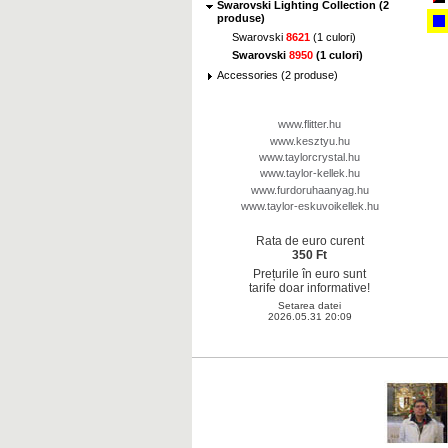
Swarovski Lighting Collection (2
produse)
Swarovski
8621
(1 culori)
Swarovski
8950
(1 culori)
Accessories (2 produse)
www.flitter.hu
www.kesztyu.hu
www.taylorcrystal.hu
www.taylor-kellek.hu
www.furdoruhaanyag.hu
www.taylor-eskuvoikellek.hu
Rata de euro curent
350 Ft
Prețurile în euro sunt
tarife doar informative!
Setarea datei
2026.05.31 20:09