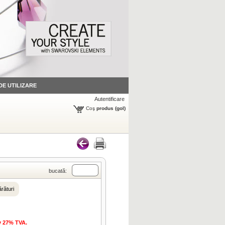
 DE UTILIZARE
Autentificare
Coş
produs
(gol)
bucată:
rături
iv 27% TVA.