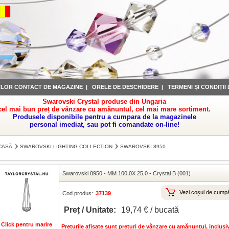
YLOR CONTACT DE MAGAZINE
|
ORELE DE DESCHIDERE
|
TERMENI ȘI CONDIȚII
Swarovski Crystal produse din Ungaria
cel mai bun preț de vânzare cu amănuntul, cel mai mare sortiment.
Produsele disponibile pentru a cumpara de la magazinele
personal imediat, sau pot fi comandate on-line!
CASĂ
SWAROVSKI LIGHTING COLLECTION
SWAROVSKI 8950
Swarovski 8950
-
MM 100,0X 25,0
-
Crystal B (001)
Vezi coșul de cumpă
Cod produs:
37139
Preț / Unitate:
19,74 € / bucată
Click pentru marire
Preturile afisate sunt preturi de vânzare cu amănuntul, inclus