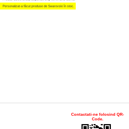
Personalizat-a făcut produse de Swarovski în stoc.
Contactati-ne folosind QR-
Code.