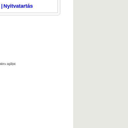
i
|
Nyitvatartás
labru agățat.