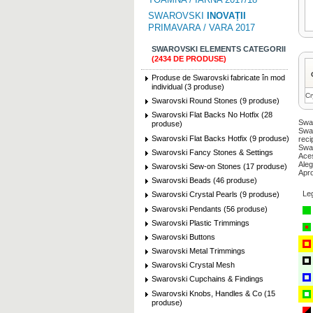
SWAROVSKI
INOVAȚII
PRIMAVARA / VARA 2017
SWAROVSKI ELEMENTS CATEGORII
(2434 DE PRODUSE)
Produse de Swarovski fabricate în mod
individual (3 produse)
Cr
Swarovski Round Stones (9 produse)
Swarovski Flat Backs No Hotfix (28
Swar
produse)
Swa
Swarovski Flat Backs Hotfix (9 produse)
reci
Swar
Swarovski Fancy Stones & Settings
Aces
Aleg
Swarovski Sew-on Stones (17 produse)
Apro
Swarovski Beads (46 produse)
Le
Swarovski Crystal Pearls (9 produse)
Swarovski Pendants (56 produse)
Swarovski Plastic Trimmings
Swarovski Buttons
Swarovski Metal Trimmings
Swarovski Crystal Mesh
Swarovski Cupchains & Findings
Swarovski Knobs, Handles & Co (15
produse)