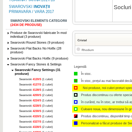
Socluri
SWAROVSKI
INOVAȚII
PRIMAVARA / VARA 2017
SWAROVSKI ELEMENTS CATEGORII
(2434 DE PRODUSE)
Produse de Swarovski fabricate în mod
individual (3 produse)
Cristal
Swarovski Round Stones (9 produse)
Swarovski Flat Backs No Hotfix (28
Rhodium
produse)
Swarovski Flat Backs Hotfix (9 produse)
Swarovski Fancy Stones & Settings
Legendă
Swarovski Fancy Settings (31
produse)
În stoc.
Swarovski
4120/S
(1 culori)
În stoc, prețul au mai favorabil decâ
Swarovski
4127/S
(1 culori)
Noi produse, noi culori preturi spec
Swarovski
4128/S
(1 culori)
Produs discontinuu cu oferte speciale,
Swarovski
4200/S
(2 culori)
Swarovski
4224/S
(1 culori)
în curând, nu în stoc, ar trebui să 
Swarovski
4228/S
(3 culori)
Culoare noua, nou dimensiune în g
Swarovski
4230/S
(1 culori)
Produs discontinuu, disponibil timp ce
Swarovski
4320/S
(1 culori)
Swarovski
4327/S
(1 culori)
Personalizat-a făcut produse de Sw
Swarovski
4328/S
(2 culori)