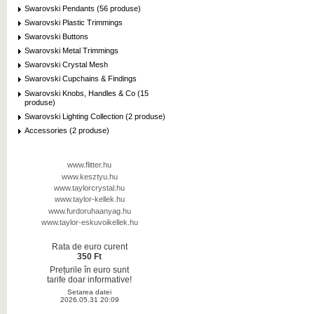
Swarovski Pendants (56 produse)
Swarovski Plastic Trimmings
Swarovski Buttons
Swarovski Metal Trimmings
Swarovski Crystal Mesh
Swarovski Cupchains & Findings
Swarovski Knobs, Handles & Co (15
produse)
Swarovski Lighting Collection (2 produse)
Accessories (2 produse)
www.flitter.hu
www.kesztyu.hu
www.taylorcrystal.hu
www.taylor-kellek.hu
www.furdoruhaanyag.hu
www.taylor-eskuvoikellek.hu
Rata de euro curent
350 Ft
Prețurile în euro sunt
tarife doar informative!
Setarea datei
2026.05.31 20:09