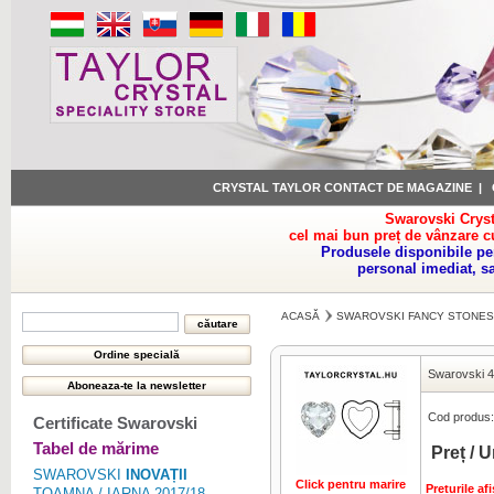
CRYSTAL TAYLOR CONTACT DE MAGAZINE
|
Swarovski Cryst
cel mai bun preț de vânzare c
Produsele disponibile pe
personal imediat, s
ACASĂ
SWAROVSKI FANCY STONES
Swarovski 
Cod produs:
Certificate Swarovski
Tabel de mărime
Preț / U
SWAROVSKI
INOVAȚII
Click pentru marire
Preturile a
TOAMNA / IARNA 2017/18