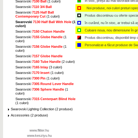
În stoc, prețul au mai favorabil decâ
Swarovski
7100 Ball
(1 culori)
Swarovski
7110 3/4 Ball
Noi produse, noi culori preturi spec
Swarovski
7125 Half Ball
Produs discontinuu cu oferte speciale,
Contemporary Cut
(1 culori)
Swarovski
7130 Half Ball With Hole
(1
în curând, nu în stoc, ar trebui să 
culori)
Culoare noua, nou dimensiune în g
Swarovski
7150 Chaton Handle
Swarovski
7155 Globe Handle
(1
Produs discontinuu, disponibil timp ce
culori)
Personalizat-a făcut produse de Sw
Swarovski
7156 Globe Handle
(1
culori)
Swarovski
7157 Globe Handle
Swarovski
7160 Tube Handle
(2 culori)
Swarovski
7165 Inlay
(3 culori)
Swarovski
7170 Insert
(1 culori)
Swarovski
7300 Pin
(1 culori)
Swarovski
7305 Round Lever Handle
Swarovski
7306 Sphere Handle
(1
culori)
Swarovski
7315 Centerpart Blind Hole
(1 culori)
Swarovski Lighting Collection (2 produse)
Accessories (2 produse)
www.flitter.hu
www.kesztyu.hu