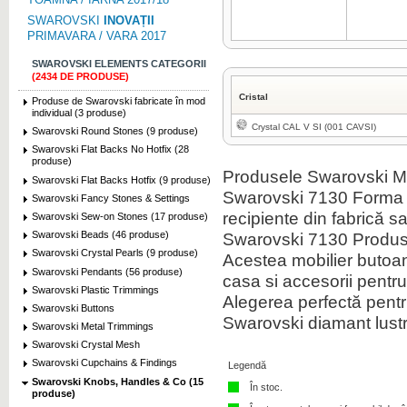
SWAROVSKI
INOVAȚII
PRIMAVARA / VARA 2017
SWAROVSKI ELEMENTS CATEGORII
(2434 DE PRODUSE)
Cristal
Produse de Swarovski fabricate în mod
individual (3 produse)
Crystal CAL V SI (001 CAVSI)
Swarovski Round Stones (9 produse)
Swarovski Flat Backs No Hotfix (28
produse)
Produsele Swarovski Ma
Swarovski Flat Backs Hotfix (9 produse)
Swarovski 7130 Forma 
Swarovski Fancy Stones & Settings
recipiente din fabrică sa
Swarovski Sew-on Stones (17 produse)
Swarovski 7130 Produsul
Swarovski Beads (46 produse)
Swarovski Crystal Pearls (9 produse)
Acestea mobilier butoan
Swarovski Pendants (56 produse)
casa si accesorii pentr
Swarovski Plastic Trimmings
Alegerea perfectă pentr
Swarovski Buttons
Swarovski diamant lustr
Swarovski Metal Trimmings
Swarovski Crystal Mesh
Swarovski Cupchains & Findings
Legendă
Swarovski Knobs, Handles & Co (15
În stoc.
produse)