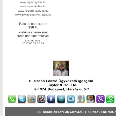
www.taylorcrystal.hu
www.taylor-kellek.hu
www.furdoruhaanyag.hu
www.taylor-eskuvoikellek.hu
Rata de euro curent
350 Ft
Prețurile în euro sunt
tarife doar informative!
Setarea datei
2026.05.31 20:09
DISTRIBUITOR TAYLOR CRYSTAL
|
CONTACT DE MAGA