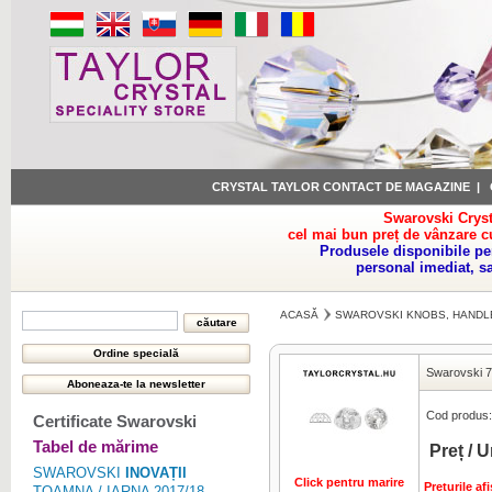
CRYSTAL TAYLOR CONTACT DE MAGAZINE
|
Swarovski Cryst
cel mai bun preț de vânzare c
Produsele disponibile pe
personal imediat, s
ACASĂ
SWAROVSKI KNOBS, HANDL
Swarovski 71
Cod produs:
Certificate Swarovski
Tabel de mărime
Preț / U
SWAROVSKI
INOVAȚII
Click pentru marire
Preturile a
TOAMNA / IARNA 2017/18