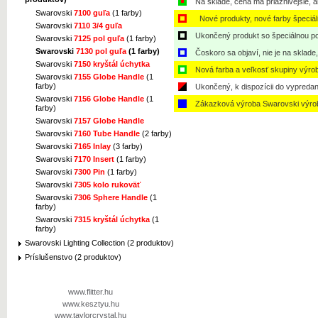
Na sklade, cena má priaznivejšie, a
Swarovski
7100 guľa
(1 farby)
Nové produkty, nové farby špeciá
Swarovski
7110 3/4 guľa
Ukončený produkt so špeciálnou po
Swarovski
7125 pol guľa
(1 farby)
Swarovski
7130 pol guľa
(1 farby)
Čoskoro sa objaví, nie je na sklade
Swarovski
7150 kryštál úchytka
Nová farba a veľkosť skupiny výro
Swarovski
7155 Globe Handle
(1
farby)
Ukončený, k dispozícii do vypredan
Swarovski
7156 Globe Handle
(1
Zákazková výroba Swarovski výro
farby)
Swarovski
7157 Globe Handle
Swarovski
7160 Tube Handle
(2 farby)
Swarovski
7165 Inlay
(3 farby)
Swarovski
7170 Insert
(1 farby)
Swarovski
7300 Pin
(1 farby)
Swarovski
7305 kolo rukoväť
Swarovski
7306 Sphere Handle
(1
farby)
Swarovski
7315 kryštál úchytka
(1
farby)
Swarovski Lighting Collection (2 produktov)
Príslušenstvo (2 produktov)
www.flitter.hu
www.kesztyu.hu
www.taylorcrystal.hu