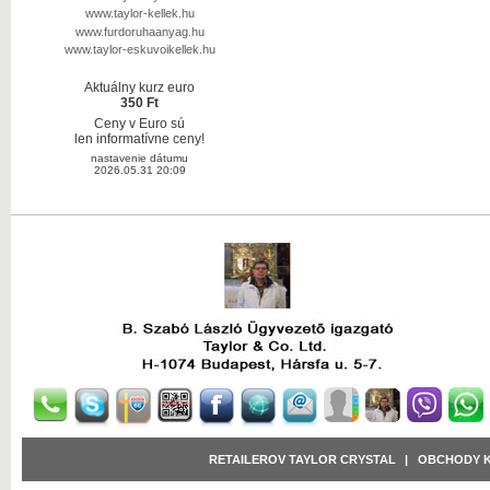
www.taylor-kellek.hu
www.furdoruhaanyag.hu
www.taylor-eskuvoikellek.hu
Aktuálny kurz euro
350 Ft
Ceny v Euro sú
len informatívne ceny!
nastavenie dátumu
2026.05.31 20:09
RETAILEROV TAYLOR CRYSTAL
|
OBCHODY 