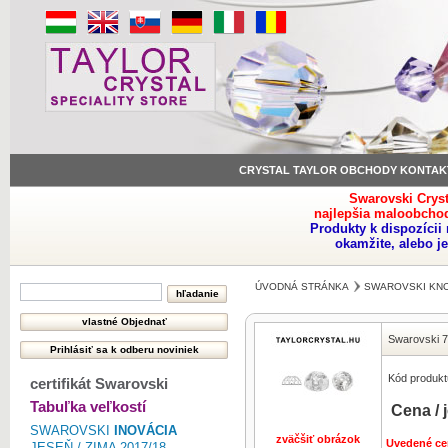
CRYSTAL TAYLOR OBCHODY KONTAK
Swarovski Crys
najlepšia maloobchod
Produkty k dispozíci
okamžite, alebo j
ÚVODNÁ STRÁNKA
SWAROVSKI KNO
Swarovski 7
Kód produkt
certifikát Swarovski
Tabuľka veľkostí
Cena / 
SWAROVSKI
INOVÁCIA
zväčšiť obrázok
Uvedené ce
JESEŇ / ZIMA 2017/18