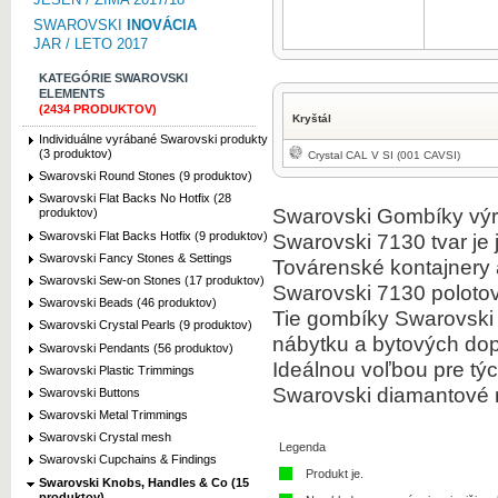
SWAROVSKI
INOVÁCIA
JAR / LETO 2017
KATEGÓRIE SWAROVSKI
ELEMENTS
(2434 PRODUKTOV)
Kryštál
Individuálne vyrábané Swarovski produkty
(3 produktov)
Crystal CAL V SI (001 CAVSI)
Swarovski Round Stones (9 produktov)
Swarovski Flat Backs No Hotfix (28
Swarovski Gombíky výro
produktov)
Swarovski Flat Backs Hotfix (9 produktov)
Swarovski 7130 tvar je 
Swarovski Fancy Stones & Settings
Továrenské kontajnery
Swarovski Sew-on Stones (17 produktov)
Swarovski 7130 polotov
Swarovski Beads (46 produktov)
Tie gombíky Swarovski
Swarovski Crystal Pearls (9 produktov)
nábytku a bytových dop
Swarovski Pendants (56 produktov)
Ideálnou voľbou pre týc
Swarovski Plastic Trimmings
Swarovski diamantové ná
Swarovski Buttons
Swarovski Metal Trimmings
Swarovski Crystal mesh
Legenda
Swarovski Cupchains & Findings
Produkt je.
Swarovski Knobs, Handles & Co (15
produktov)