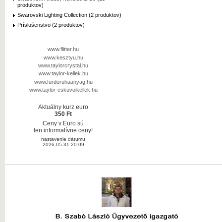
produktov)
Swarovski Lighting Collection (2 produktov)
Príslušenstvo (2 produktov)
www.flitter.hu
www.kesztyu.hu
www.taylorcrystal.hu
www.taylor-kellek.hu
www.furdoruhaanyag.hu
www.taylor-eskuvoikellek.hu
Aktuálny kurz euro
350 Ft
Ceny v Euro sú
len informatívne ceny!
nastavenie dátumu
2026.05.31 20:09