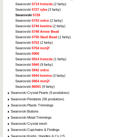
Swarovski
5714 hviezda
(2 farby)
Swarovski
5727 ryba
(3 farby)
Swarovski
5728
Swarovski
5743 srdce
(2 farby)
Swarovski
5744 kvetina
(2 farby)
Swarovski
5748 Arrow Bead
Swarovski
5750 Skull Bead
(1 farby)
Swarovski
5752
(2 farby)
Swarovski
5754 motýľ
Swarovski
5900
Swarovski
5914 hviezda
(1 farby)
Swarovski
5940
(9 farby)
Swarovski
5942 srdce
Swarovski
5944 kvetina
(3 farby)
Swarovski
5954 motýľ
Swarovski
86001
(9 farby)
Swarovski Crystal Pearls (9 produktov)
Swarovski Pendants (56 produktov)
Swarovski Plastic Trimmings
Swarovski Buttons
Swarovski Metal Trimmings
Swarovski Crystal mesh
Swarovski Cupchains & Findings
Swarovski Knobs, Handles & Co (15