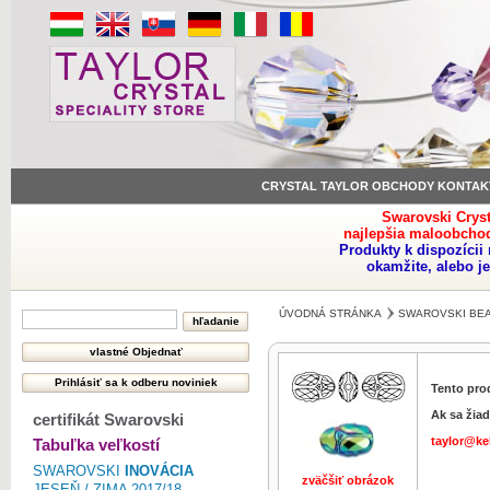
CRYSTAL TAYLOR OBCHODY KONTAK
Swarovski Crys
najlepšia maloobchod
Produkty k dispozíci
okamžite, alebo j
ÚVODNÁ STRÁNKA
SWAROVSKI BE
Tento pro
Ak sa žiad
certifikát Swarovski
taylor@ke
Tabuľka veľkostí
SWAROVSKI
INOVÁCIA
zväčšiť obrázok
JESEŇ / ZIMA 2017/18