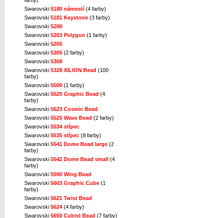
farby)
Swarovski
5180 námestí
(4 farby)
Swarovski
5181 Keystone
(3 farby)
Swarovski
5200
Swarovski
5203 Polygon
(1 farby)
Swarovski
5205
Swarovski
5305
(2 farby)
Swarovski
5308
Swarovski
5328 XILION Bead
(100
farby)
Swarovski
5500
(1 farby)
Swarovski
5520 Graphic Bead
(4
farby)
Swarovski
5523 Cosmic Bead
Swarovski
5525 Wave Bead
(2 farby)
Swarovski
5534 stĺpec
Swarovski
5535 stĺpec
(8 farby)
Swarovski
5541 Dome Bead large
(2
farby)
Swarovski
5542 Dome Bead small
(4
farby)
Swarovski
5590 Wing Bead
Swarovski
5603 Graphic Cube
(1
farby)
Swarovski
5621 Twist Bead
Swarovski
5624
(4 farby)
Swarovski
5650 Cubist Bead
(7 farby)