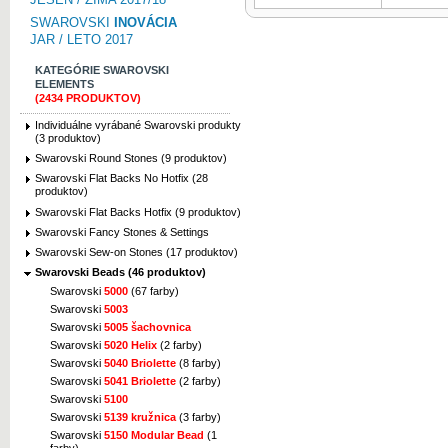
SWAROVSKI
INOVÁCIA
JAR / LETO 2017
KATEGÓRIE SWAROVSKI
ELEMENTS
(2434 PRODUKTOV)
Individuálne vyrábané Swarovski produkty
(3 produktov)
Swarovski Round Stones (9 produktov)
Swarovski Flat Backs No Hotfix (28
produktov)
Swarovski Flat Backs Hotfix (9 produktov)
Swarovski Fancy Stones & Settings
Swarovski Sew-on Stones (17 produktov)
Swarovski Beads (46 produktov)
Swarovski
5000
(67 farby)
Swarovski
5003
Swarovski
5005 šachovnica
Swarovski
5020 Helix
(2 farby)
Swarovski
5040 Briolette
(8 farby)
Swarovski
5041 Briolette
(2 farby)
Swarovski
5100
Swarovski
5139 kružnica
(3 farby)
Swarovski
5150 Modular Bead
(1