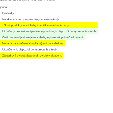
genda
Produkt je.
Na sklade, cena má priaznivejšie, ako inokedy.
Nové produkty, nové farby špeciálne uvádzacie ceny.
Ukončený produkt so špeciálnou ponukou, k dispozícii do vypredania zásob.
Čoskoro sa objaví, nie je na sklade, je potrebné počkať, až dorazí.
Nová farba a veľkosť skupiny výrobkov, skladom.
Ukončený, k dispozícii do vypredania zásob.
Zákazková výroba Swarovski výrobky skladom.