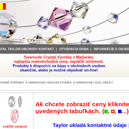
STAL TAYLOR OBCHODY KONTAKT
|
OTVÁRACIA DOBA
|
INFORMÁCIE O OBJE
Swarovski Crystal Výrobky v Maďarsku
najlepšia maloobchodná cena, najväčší sortiment.
Produkty k dispozícii na kúpu v obchodoch osobne
okamžite, alebo je možné objednať on-line!
VODNÁ STRÁNKA
SWAROVSKI SEW-ON STONES
SWAROVSKI 3231 OWLET
Ak chcete zobraziť ceny kliknite
uvedených tabuľkách. (
,
,
...)
Taylor ukladá kontaktné údaje
zväčšiť obrázok
zväčšiť obrázok
zväčšiť obrázok
zväčšiť obrázok