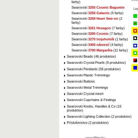
farby)
Swarovski
3255 Cosmic Baguette
Le
Swarovski
3256 Galactic
(5 farby)
Swarovski
3259 Heart Sew-on
(2
farby)
Swarovski
3261 Hexagon
(7 farby)
Swarovski
3265 Cosmic
(7 farby)
Swarovski
3270 trojuholník
(1 farby)
Swarovski
3400 námestí
(4 farby)
Swarovski
3700 Margaréta
(11 farby)
Swarovski Beads (46 produktov)
Swarovski Crystal Pearls (9 produktov)
Swarovski Pendants (56 produktov)
Swarovski Plastic Trimmings
Swarovski Buttons
Swarovski Metal Trimmings
Swarovski Crystal mesh
Swarovski Cupchains & Findings
Swarovski Knobs, Handles & Co (15
produktov)
Swarovski Lighting Collection (2 produktov)
Príslušenstvo (2 produktov)
www.flitter.hu