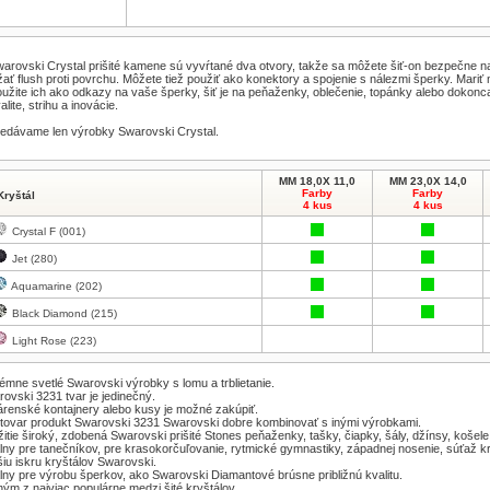
warovski
Crystal
prišité
kamene
sú vyvŕtané
dva
otvory
,
takže
sa
môžete
šiť
-
on
bezpečne
n
žať
flush
proti
povrchu
.
Môžete
tiež
použiť
ako
konektory
a
spojenie
s
nálezmi
šperky
.
Mariť
užite ich
ako
odkazy
na
vaše
šperky
,
šiť
je
na
peňaženky,
oblečenie
, topánky
alebo
dokonc
alite
,
strihu
a
inovácie
.
redávame
len výrobky
Swarovski
Crystal
.
MM 18,0X 11,0
MM 23,0X 14,0
Farby
Farby
Kryštál
4 kus
4 kus
Crystal F (001)
Jet (280)
Aquamarine (202)
Black Diamond (215)
Light Rose (223)
émne svetlé Swarovski výrobky s lomu a trblietanie.
ovski 3231 tvar je jedinečný.
renské kontajnery alebo kusy je možné zakúpiť.
tovar produkt Swarovski 3231 Swarovski dobre kombinovať s inými výrobkami.
itie široký, zdobená Swarovski prišité Stones peňaženky, tašky, čiapky, šály, džínsy, košele
lny pre tanečníkov, pre krasokorčuľovanie, rytmické gymnastiky, západnej nosenie, súťaž k
iu iskru kryštálov Swarovski.
lny pre výrobu šperkov, ako Swarovski Diamantové brúsne približnú kvalitu.
ým z najviac populárne medzi šité kryštálov.