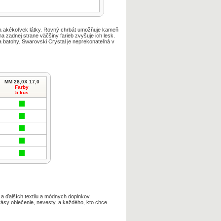
a
akékoľvek
látky
.
Rovný chrbát
umožňuje
kameň
na
zadnej
strane väčšiny
farieb
zvyšuje ich
lesk
.
a
batohy
.
Swarovski
Crystal
je
neprekonateľná
v
MM 28,0X 17,0
Farby
5 kus
 a ďalších textilu a módnych doplnkov.
rásy oblečenie, nevesty, a každého, kto chce