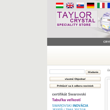
CRY
Ú
certifikát Swarovski
Tabuľka veľkostí
SWAROVSKI
INOVÁCIA
JESEŇ / ZIMA 2017/18