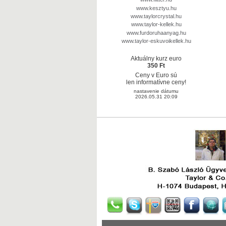
www.kesztyu.hu
www.taylorcrystal.hu
www.taylor-kellek.hu
www.furdoruhaanyag.hu
www.taylor-eskuvoikellek.hu
Aktuálny kurz euro
350 Ft
Ceny v Euro sú
len informatívne ceny!
nastavenie dátumu
2026.05.31 20:09