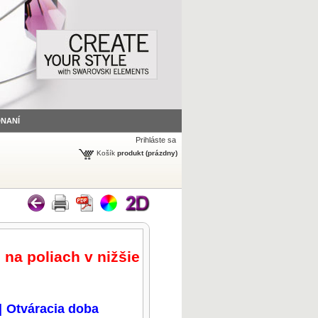
DNANÍ
Prihláste sa
Košík
produkt
(prázdny)
 na poliach v nižšie
|
Otváracia doba
zväčšiť obrázok