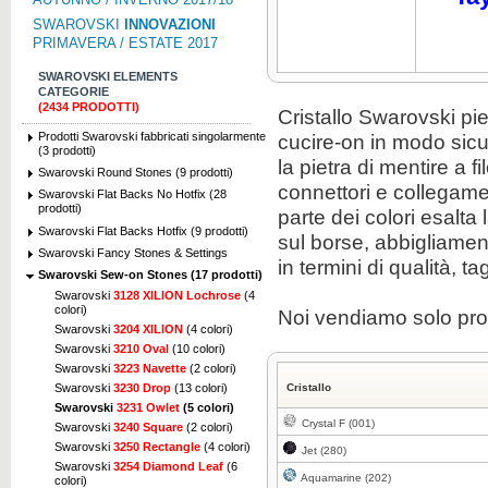
SWAROVSKI
INNOVAZIONI
PRIMAVERA / ESTATE 2017
SWAROVSKI ELEMENTS
CATEGORIE
(2434 PRODOTTI)
Cristallo Swarovski
pie
Prodotti Swarovski fabbricati singolarmente
cucire-
on
in modo sicu
(3 prodotti)
la pietra
di mentire
a fi
Swarovski Round Stones (9 prodotti)
connettori e
collegame
Swarovski Flat Backs No Hotfix (28
prodotti)
parte dei
colori
esalta
Swarovski Flat Backs Hotfix (9 prodotti)
sul
borse,
abbigliamen
Swarovski Fancy Stones & Settings
in termini di qualità
,
tag
Swarovski Sew-on Stones (17 prodotti)
Swarovski
3128 XILION Lochrose
(4
colori)
Noi vendiamo solo pro
Swarovski
3204 XILION
(4 colori)
Swarovski
3210 Oval
(10 colori)
Swarovski
3223 Navette
(2 colori)
Swarovski
3230 Drop
(13 colori)
Cristallo
Swarovski
3231 Owlet
(5 colori)
Crystal F (001)
Swarovski
3240 Square
(2 colori)
Swarovski
3250 Rectangle
(4 colori)
Jet (280)
Swarovski
3254 Diamond Leaf
(6
Aquamarine (202)
colori)