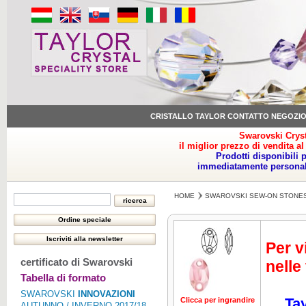
CRISTALLO TAYLOR CONTATTO NEGOZI
Swarovski Cryst
il miglior prezzo di vendita al
Prodotti disponibili 
immediatamente personale
HOME
SWAROVSKI SEW-ON STONE
Per v
certificato di Swarovski
nelle
Tabella di formato
SWAROVSKI
INNOVAZIONI
Tay
Clicca per ingrandire
Clicca per ing
AUTUNNO / INVERNO 2017/18