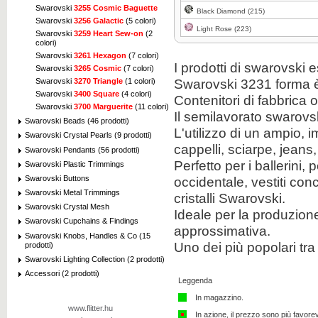
Swarovski
3255 Cosmic Baguette
Black Diamond (215)
Swarovski
3256 Galactic
(5 colori)
Light Rose (223)
Swarovski
3259 Heart Sew-on
(2
colori)
Swarovski
3261 Hexagon
(7 colori)
I prodotti di swarovski 
Swarovski
3265 Cosmic
(7 colori)
Swarovski 3231 forma è
Swarovski
3270 Triangle
(1 colori)
Swarovski
3400 Square
(4 colori)
Contenitori di fabbrica 
Swarovski
3700 Marguerite
(11 colori)
Il semilavorato swarovs
Swarovski Beads (46 prodotti)
L'utilizzo di un ampio, 
Swarovski Crystal Pearls (9 prodotti)
cappelli, sciarpe, jeans
Swarovski Pendants (56 prodotti)
Perfetto per i ballerini, p
Swarovski Plastic Trimmings
Swarovski Buttons
occidentale, vestiti con
Swarovski Metal Trimmings
cristalli Swarovski.
Swarovski Crystal Mesh
Ideale per la produzione
Swarovski Cupchains & Findings
approssimativa.
Swarovski Knobs, Handles & Co (15
Uno dei più popolari tra i 
prodotti)
Swarovski Lighting Collection (2 prodotti)
Accessori (2 prodotti)
Leggenda
In magazzino.
www.flitter.hu
In azione, il prezzo sono più favore