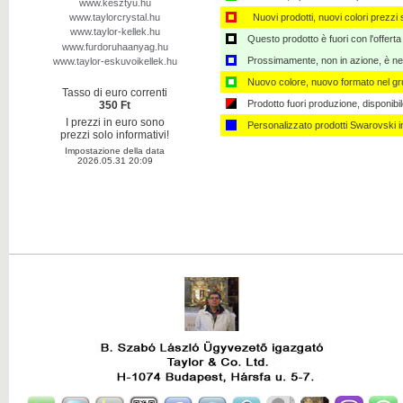
www.kesztyu.hu
www.taylorcrystal.hu
Nuovi prodotti, nuovi colori prezzi s
www.taylor-kellek.hu
Questo prodotto è fuori con l'offerta
www.furdoruhaanyag.hu
Prossimamente, non in azione, è nec
www.taylor-eskuvoikellek.hu
Nuovo colore, nuovo formato nel gru
Tasso di euro correnti
Prodotto fuori produzione, disponibi
350 Ft
I prezzi in euro sono
Personalizzato ​​prodotti Swarovski 
prezzi solo informativi!
Impostazione della data
2026.05.31 20:09