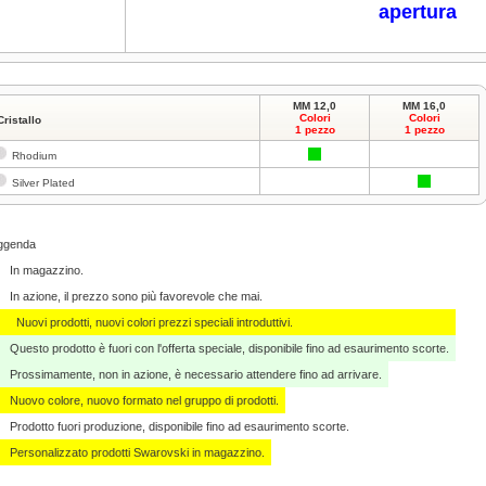
apertura
MM 12,0
MM 16,0
Colori
Colori
Cristallo
1 pezzo
1 pezzo
Rhodium
Silver Plated
ggenda
In magazzino.
In azione, il prezzo sono più favorevole che mai.
Nuovi prodotti, nuovi colori prezzi speciali introduttivi.
Questo prodotto è fuori con l'offerta speciale, disponibile fino ad esaurimento scorte.
Prossimamente, non in azione, è necessario attendere fino ad arrivare.
Nuovo colore, nuovo formato nel gruppo di prodotti.
Prodotto fuori produzione, disponibile fino ad esaurimento scorte.
Personalizzato ​​prodotti Swarovski in magazzino.