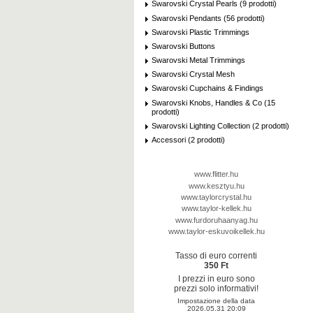
Swarovski Crystal Pearls (9 prodotti)
Swarovski Pendants (56 prodotti)
Swarovski Plastic Trimmings
Swarovski Buttons
Swarovski Metal Trimmings
Swarovski Crystal Mesh
Swarovski Cupchains & Findings
Swarovski Knobs, Handles & Co (15
prodotti)
Swarovski Lighting Collection (2 prodotti)
Accessori (2 prodotti)
www.flitter.hu
www.kesztyu.hu
www.taylorcrystal.hu
www.taylor-kellek.hu
www.furdoruhaanyag.hu
www.taylor-eskuvoikellek.hu
Tasso di euro correnti
350 Ft
I prezzi in euro sono
prezzi solo informativi!
Impostazione della data
2026.05.31 20:09