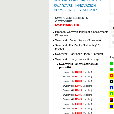
SWAROVSKI
INNOVAZIONI
PRIMAVERA / ESTATE 2017
SWAROVSKI ELEMENTS
CATEGORIE
(2434 PRODOTTI)
Prodotti Swarovski fabbricati singolarmente
(3 prodotti)
Swarovski Round Stones (9 prodotti)
Swarovski Flat Backs No Hotfix (28
prodotti)
Swarovski Flat Backs Hotfix (9 prodotti)
Le
Swarovski Fancy Stones & Settings
Swarovski Fancy Settings (31
prodotti)
Swarovski
4120/S
(1 colori)
Swarovski
4127/S
(1 colori)
Swarovski
4128/S
(1 colori)
Swarovski
4200/S
(2 colori)
Swarovski
4224/S
(1 colori)
Swarovski
4228/S
(3 colori)
Swarovski
4230/S
(1 colori)
Swarovski
4320/S
(1 colori)
Swarovski
4327/S
(1 colori)
Swarovski
4328/S
(2 colori)