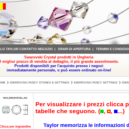
LLO TAYLOR CONTATTO NEGOZIO
|
ORARI DI APERTURA
|
TERMINI E CONDIZIO
Swarovski Crystal prodotti in Ungheria
il miglior prezzo di vendita al dettaglio, il più grande assortimento.
Prodotti disponibili per l'acquisto presso i negozi
immediatamente personale, o può essere ordinato on-line!
OME
SWAROVSKI FANCY STONES & SETTINGS
SWAROVSKI FANCY SETTINGS
SWAR
Per visualizzare i prezzi clicca p
tabelle che seguono. (
,
,
...)
Taylor memorizza le informazioni d
Clicca per ingrandire