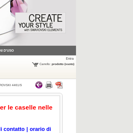
NI D'USO
Entra
Carrello:
prodotto
(vuoto)
OVSKI 4461/S
er le caselle nelle
i contatto
|
orario di