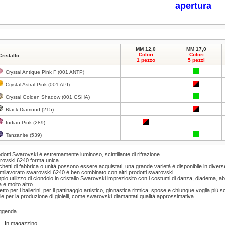
apertura
MM 12,0
MM 17,0
Colori
Colori
Cristallo
1 pezzo
5 pezzi
Crystal Antique Pink F (001 ANTP)
Crystal Astral Pink (001 API)
Crystal Golden Shadow (001 GSHA)
Black Diamond (215)
Indian Pink (289)
Tanzanite (539)
odotti Swarovski è estremamente luminoso, scintillante di rifrazione.
ovski 6240 forma unica.
hetti di fabbrica o unità possono essere acquistati, una grande varietà è disponibile in divers
emilavorato swarovski 6240 è ben combinato con altri prodotti swarovski.
pio utilizzo di ciondolo in cristallo Swarovski impreziosito con i costumi di danza, diadema, abit
 e molto altro.
etto per i ballerini, per il pattinaggio artistico, ginnastica ritmica, spose e chiunque voglia più sci
le per la produzione di gioielli, come swarovski diamantati qualità approssimativa.
ggenda
In magazzino.