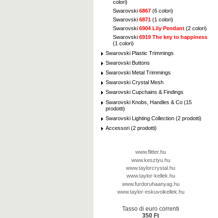
colori)
Swarovski
6867
(6 colori)
Swarovski
6871
(1 colori)
Swarovski
6904 Lily Pendant
(2 colori)
Swarovski
6919 The key to happiness
(1 colori)
Swarovski Plastic Trimmings
Swarovski Buttons
Swarovski Metal Trimmings
Swarovski Crystal Mesh
Swarovski Cupchains & Findings
Swarovski Knobs, Handles & Co (15
prodotti)
Swarovski Lighting Collection (2 prodotti)
Accessori (2 prodotti)
www.flitter.hu
www.kesztyu.hu
www.taylorcrystal.hu
www.taylor-kellek.hu
www.furdoruhaanyag.hu
www.taylor-eskuvoikellek.hu
Tasso di euro correnti
350 Ft