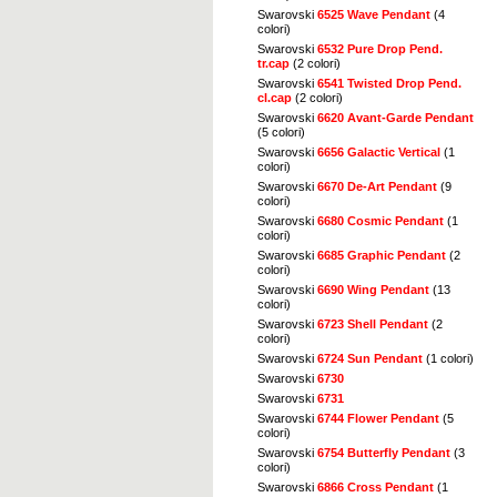
Swarovski
6525 Wave Pendant
(4
colori)
Swarovski
6532 Pure Drop Pend.
tr.cap
(2 colori)
Swarovski
6541 Twisted Drop Pend.
cl.cap
(2 colori)
Swarovski
6620 Avant-Garde Pendant
(5 colori)
Swarovski
6656 Galactic Vertical
(1
colori)
Swarovski
6670 De-Art Pendant
(9
colori)
Swarovski
6680 Cosmic Pendant
(1
colori)
Swarovski
6685 Graphic Pendant
(2
colori)
Swarovski
6690 Wing Pendant
(13
colori)
Swarovski
6723 Shell Pendant
(2
colori)
Swarovski
6724 Sun Pendant
(1 colori)
Swarovski
6730
Swarovski
6731
Swarovski
6744 Flower Pendant
(5
colori)
Swarovski
6754 Butterfly Pendant
(3
colori)
Swarovski
6866 Cross Pendant
(1