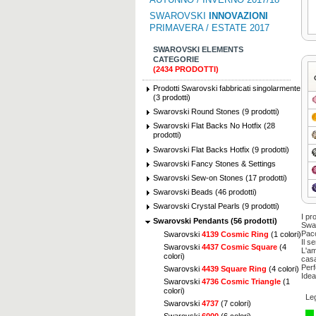
SWAROVSKI
INNOVAZIONI
PRIMAVERA / ESTATE 2017
SWAROVSKI ELEMENTS
CATEGORIE
(2434 PRODOTTI)
Prodotti Swarovski fabbricati singolarmente
(3 prodotti)
Swarovski Round Stones (9 prodotti)
Swarovski Flat Backs No Hotfix (28
prodotti)
Swarovski Flat Backs Hotfix (9 prodotti)
Swarovski Fancy Stones & Settings
Swarovski Sew-on Stones (17 prodotti)
Swarovski Beads (46 prodotti)
Swarovski Crystal Pearls (9 prodotti)
I pr
Swarovski Pendants (56 prodotti)
Swar
Pacc
Swarovski
4139 Cosmic Ring
(1 colori)
Il s
Swarovski
4437 Cosmic Square
(4
L'am
colori)
casa
Perf
Swarovski
4439 Square Ring
(4 colori)
Idea
Swarovski
4736 Cosmic Triangle
(1
colori)
Le
Swarovski
4737
(7 colori)
Swarovski
6000
(6 colori)