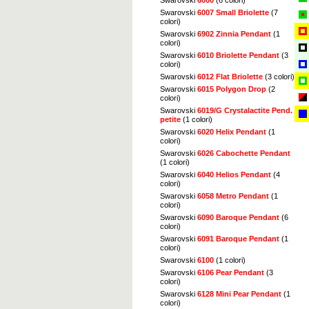
Swarovski
6007 Small Briolette
(7
colori)
Swarovski
6902 Zinnia Pendant
(1
colori)
Swarovski
6010 Briolette Pendant
(3
colori)
Swarovski
6012 Flat Briolette
(3 colori)
Swarovski
6015 Polygon Drop
(2
colori)
Swarovski
6019/G Crystalactite Pend.
petite
(1 colori)
Swarovski
6020 Helix Pendant
(1
colori)
Swarovski
6026 Cabochette Pendant
(1 colori)
Swarovski
6040 Helios Pendant
(4
colori)
Swarovski
6058 Metro Pendant
(1
colori)
Swarovski
6090 Baroque Pendant
(6
colori)
Swarovski
6091 Baroque Pendant
(1
colori)
Swarovski
6100
(1 colori)
Swarovski
6106 Pear Pendant
(3
colori)
Swarovski
6128 Mini Pear Pendant
(1
colori)