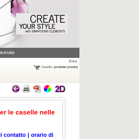
NI D'USO
Entra
Carrello:
prodotto
(vuoto)
er le caselle nelle
i contatto
|
orario di
icca per ingrandire
Clicca per ingrandire
Clicca per ingrandire