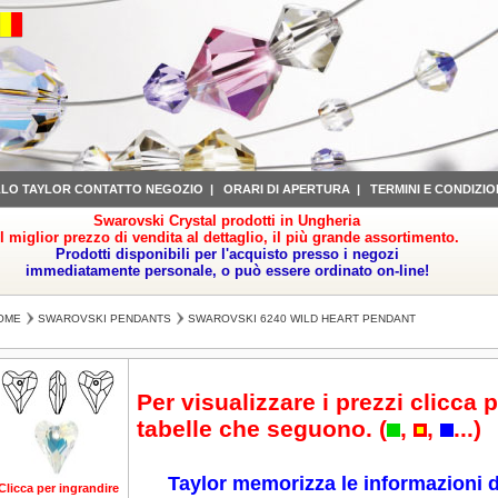
LLO TAYLOR CONTATTO NEGOZIO
|
ORARI DI APERTURA
|
TERMINI E CONDIZIO
Swarovski Crystal prodotti in Ungheria
il miglior prezzo di vendita al dettaglio, il più grande assortimento.
Prodotti disponibili per l'acquisto presso i negozi
immediatamente personale, o può essere ordinato on-line!
OME
SWAROVSKI PENDANTS
SWAROVSKI 6240 WILD HEART PENDANT
Per visualizzare i prezzi clicca p
tabelle che seguono. (
,
,
...)
Taylor memorizza le informazioni d
Clicca per ingrandire
Clicca per ingrandire
Clicca per ingrandire
Clicca per ingrandire
Cl