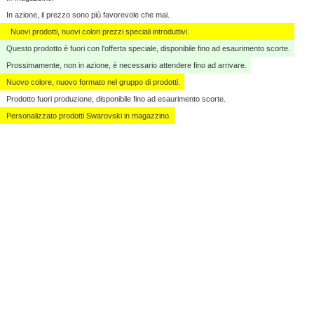
In azione, il prezzo sono più favorevole che mai.
Nuovi prodotti, nuovi colori prezzi speciali introduttivi.
Questo prodotto è fuori con l'offerta speciale, disponibile fino ad esaurimento scorte.
Prossimamente, non in azione, è necessario attendere fino ad arrivare.
Nuovo colore, nuovo formato nel gruppo di prodotti.
Prodotto fuori produzione, disponibile fino ad esaurimento scorte.
Personalizzato ​​prodotti Swarovski in magazzino.