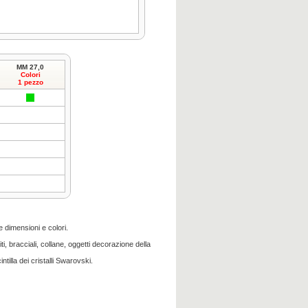
MM 27,0
Colori
1 pezzo
e dimensioni e colori.
i, bracciali, collane, oggetti decorazione della
ntilla dei cristalli Swarovski.