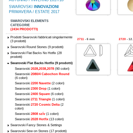
SWAROVSKI
INNOVAZIONI
PRIMAVERA / ESTATE 2017
SWAROVSKI ELEMENTS
CATEGORIE
(2434 PRODOTTI)
Prodotti Swarovski fabbricati singolarmente
2711
- 6 mm
2720
- 12
(3 prodotti)
Swarovski Round Stones (9 prodotti)
Swarovski Flat Backs No Hotfix (28
prodotti)
Swarovski Flat Backs Hotfix (9 prodotti)
Swarovski
2028,2038,2078
(90 colori)
Swarovski
2080/4 Cabochon Round
(6 colori)
Swarovski
2200 Navette
(2 colori)
Swarovski
2300 Drop
(1 colori)
Swarovski
2400 Square
(6 colori)
Swarovski
2711 Triangle
(1 colori)
Swarovski
2720 Cosmic Delta
(2
colori)
Swarovski
2808 szív
(1 colori)
Swarovski
2028 Hotfix
(13 colori)
Swarovski Fancy Stones & Settings
Swarovski Sew-on Stones (17 prodotti)