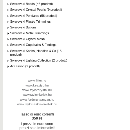
Swarovski Beads (46 prodotti)
Swarovski Crystal Pearls (9 prodotti)
Swarovski Pendants (56 prodotti)
Swarovski Plastic Trimmings
Swarovski Buttons
Swarovski Metal Trimmings
Swarovski Crystal Mesh
Swarovski Cupchains & Findings
Swarovski Knobs, Handles & Co (15
prodotti)
Swarovski Lighting Collection (2 prodotti)
Accessori (2 prodotti)
www.flitter.hu
www.kesztyu.hu
www.taylorcrystal.hu
www.taylor-kellek.hu
www.furdoruhaanyag.hu
www.taylor-eskuvoikellek.hu
Tasso di euro correnti
350 Ft
I prezzi in euro sono
prezzi solo informativi!