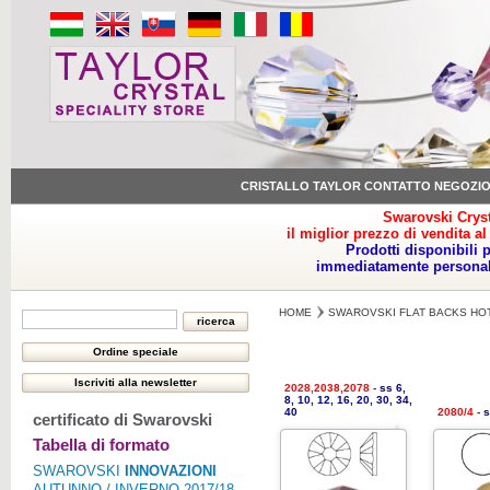
CRISTALLO TAYLOR CONTATTO NEGOZI
Swarovski Cryst
il miglior prezzo di vendita al
Prodotti disponibili 
immediatamente personale
HOME
SWAROVSKI FLAT BACKS HO
2028,2038,2078
-
ss 6,
8, 10, 12, 16, 20, 30, 34,
40
2080/4
-
s
certificato di Swarovski
Tabella di formato
SWAROVSKI
INNOVAZIONI
AUTUNNO / INVERNO 2017/18