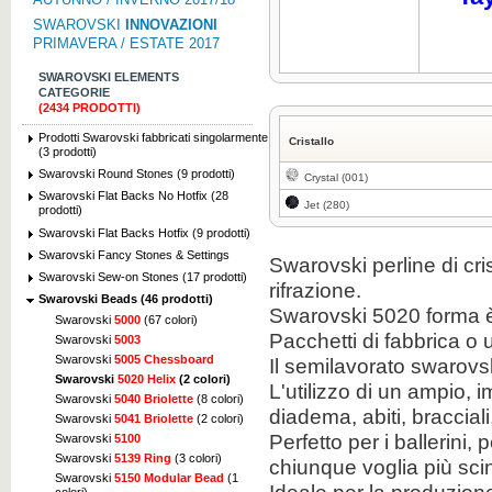
SWAROVSKI
INNOVAZIONI
PRIMAVERA / ESTATE 2017
SWAROVSKI ELEMENTS
CATEGORIE
(2434 PRODOTTI)
Prodotti Swarovski fabbricati singolarmente
Cristallo
(3 prodotti)
Swarovski Round Stones (9 prodotti)
Crystal (001)
Swarovski Flat Backs No Hotfix (28
Jet (280)
prodotti)
Swarovski Flat Backs Hotfix (9 prodotti)
Swarovski Fancy Stones & Settings
Swarovski perline di cri
Swarovski Sew-on Stones (17 prodotti)
rifrazione.
Swarovski Beads (46 prodotti)
Swarovski 5020 forma è
Swarovski
5000
(67 colori)
Pacchetti di fabbrica o 
Swarovski
5003
Swarovski
5005 Chessboard
Il semilavorato swarovs
Swarovski
5020 Helix
(2 colori)
L'utilizzo di un ampio, 
Swarovski
5040 Briolette
(8 colori)
diadema, abiti, braccial
Swarovski
5041 Briolette
(2 colori)
Perfetto per i ballerini, 
Swarovski
5100
Swarovski
5139 Ring
(3 colori)
chiunque voglia più scint
Swarovski
5150 Modular Bead
(1