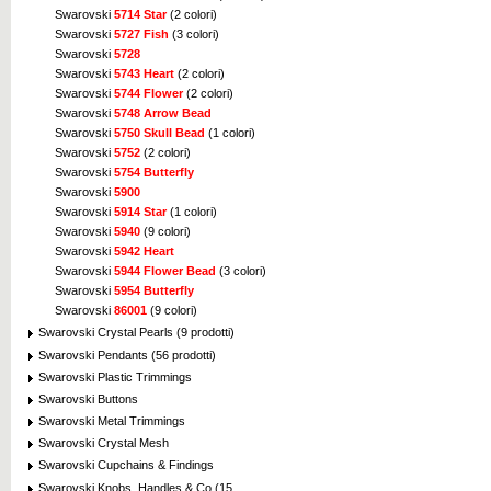
Swarovski
5714 Star
(2 colori)
Swarovski
5727 Fish
(3 colori)
Swarovski
5728
Swarovski
5743 Heart
(2 colori)
Swarovski
5744 Flower
(2 colori)
Swarovski
5748 Arrow Bead
Swarovski
5750 Skull Bead
(1 colori)
Swarovski
5752
(2 colori)
Swarovski
5754 Butterfly
Swarovski
5900
Swarovski
5914 Star
(1 colori)
Swarovski
5940
(9 colori)
Swarovski
5942 Heart
Swarovski
5944 Flower Bead
(3 colori)
Swarovski
5954 Butterfly
Swarovski
86001
(9 colori)
Swarovski Crystal Pearls (9 prodotti)
Swarovski Pendants (56 prodotti)
Swarovski Plastic Trimmings
Swarovski Buttons
Swarovski Metal Trimmings
Swarovski Crystal Mesh
Swarovski Cupchains & Findings
Swarovski Knobs, Handles & Co (15