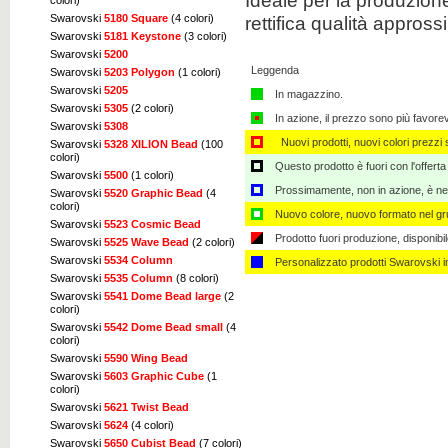
Ideale per la produzione 
colori)
rettifica qualità appross
Swarovski
5180 Square
(4 colori)
Swarovski
5181 Keystone
(3 colori)
Swarovski
5200
Leggenda
Swarovski
5203 Polygon
(1 colori)
Swarovski
5205
In magazzino.
Swarovski
5305
(2 colori)
In azione, il prezzo sono più favore
Swarovski
5308
Nuovi prodotti, nuovi colori prezzi s
Swarovski
5328 XILION Bead
(100
colori)
Questo prodotto è fuori con l'offerta
Swarovski
5500
(1 colori)
Prossimamente, non in azione, è nec
Swarovski
5520 Graphic Bead
(4
colori)
Nuovo colore, nuovo formato nel gru
Swarovski
5523 Cosmic Bead
Prodotto fuori produzione, disponibi
Swarovski
5525 Wave Bead
(2 colori)
Swarovski
5534 Column
Personalizzato ​​prodotti Swarovski 
Swarovski
5535 Column
(8 colori)
Swarovski
5541 Dome Bead large
(2
colori)
Swarovski
5542 Dome Bead small
(4
colori)
Swarovski
5590 Wing Bead
Swarovski
5603 Graphic Cube
(1
colori)
Swarovski
5621 Twist Bead
Swarovski
5624
(4 colori)
Swarovski
5650 Cubist Bead
(7 colori)