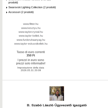
prodotti)
Swarovski Lighting Collection (2 prodotti)
Accessori (2 prodotti)
www.flitter.hu
www.kesztyu.hu
www.taylorcrystal.hu
www.taylor-kellek.hu
www.furdoruhaanyag.hu
www.taylor-eskuvoikellek.hu
Tasso di euro correnti
350 Ft
I prezzi in euro sono
prezzi solo informativi!
Impostazione della data
2026.05.31 20:09