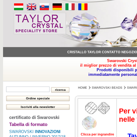
CRISTALLO TAYLOR CONTATTO NEGOZI
Swarovski Cryst
il miglior prezzo di vendita al
Prodotti disponibili 
immediatamente personale
HOME
SWAROVSKI BEADS
SWARO
Per v
certificato di Swarovski
nelle
Tabella di formato
SWAROVSKI
INNOVAZIONI
Tay
Clicca per ingrandire
Clicca per ing
AUTUNNO / INVERNO 2017/18