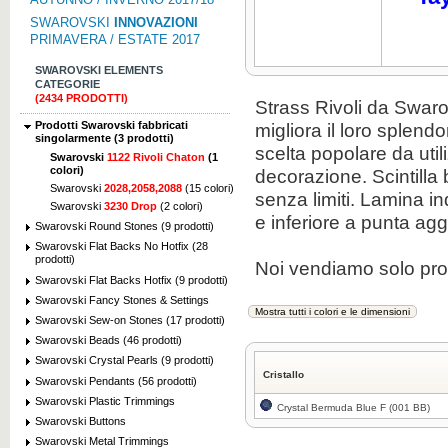
SWAROVSKI
INNOVAZIONI
PRIMAVERA / ESTATE 2017
SWAROVSKI ELEMENTS
CATEGORIE
(2434 PRODOTTI)
Strass
Rivoli
da
Swaro
Prodotti Swarovski fabbricati
migliora
il loro splendo
singolarmente (3 prodotti)
scelta popolare
da util
Swarovski
1122 Rivoli Chaton
(1
colori)
decorazione
.
Scintilla
Swarovski
2028,2058,2088
(15 colori)
senza limiti
.
Lamina
in
Swarovski
3230 Drop
(2 colori)
e inferiore
a punta
agg
Swarovski Round Stones (9 prodotti)
Swarovski Flat Backs No Hotfix (28
prodotti)
Noi vendiamo solo pro
Swarovski Flat Backs Hotfix (9 prodotti)
Swarovski Fancy Stones & Settings
Swarovski Sew-on Stones (17 prodotti)
Swarovski Beads (46 prodotti)
Swarovski Crystal Pearls (9 prodotti)
Cristallo
Swarovski Pendants (56 prodotti)
Swarovski Plastic Trimmings
Crystal Bermuda Blue F (001 BB)
Swarovski Buttons
Swarovski Metal Trimmings