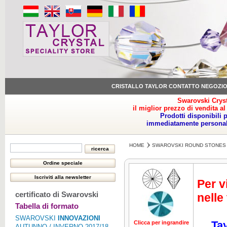
CRISTALLO TAYLOR CONTATTO NEGOZI
Swarovski Cryst
il miglior prezzo di vendita al
Prodotti disponibili 
immediatamente personale
HOME
SWAROVSKI ROUND STONES
Per v
certificato di Swarovski
nelle
Tabella di formato
SWAROVSKI
INNOVAZIONI
Tay
Clicca per ingrandire
Clicca per ing
AUTUNNO / INVERNO 2017/18