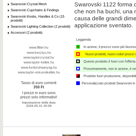
Swarovski
1122
forma
Swarovski Crystal Mesh
che
non ha
buchi
,
una 
Swarovski Cupchains & Findings
Swarovski Knobs, Handles & Co (15
causa
delle grandi dim
prodotti)
applicazione
sventato
.
Swarovski Lighting Collection (2 prodotti)
Accessori (2 prodotti)
Leggenda
In azione, il prezzo sono più favore
www.flitter.hu
www.kesztyu.hu
Nuovi prodotti, nuovi colori prezzi s
www.taylorcrystal.hu
Questo prodotto è fuori con l'offerta
www.taylor-kellek.hu
www.furdoruhaanyag.hu
Prossimamente, non in azione, è nec
www.taylor-eskuvoikellek.hu
Prodotto fuori produzione, disponibi
Tasso di euro correnti
Personalizzato ​​prodotti Swarovski i
350 Ft
I prezzi in euro sono
prezzi solo informativi!
Impostazione della data
2026.05.31 20:09