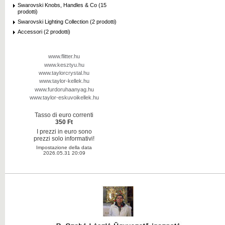
Swarovski Knobs, Handles & Co (15
prodotti)
Swarovski Lighting Collection (2 prodotti)
Accessori (2 prodotti)
www.flitter.hu
www.kesztyu.hu
www.taylorcrystal.hu
www.taylor-kellek.hu
www.furdoruhaanyag.hu
www.taylor-eskuvoikellek.hu
Tasso di euro correnti
350 Ft
I prezzi in euro sono
prezzi solo informativi!
Impostazione della data
2026.05.31 20:09