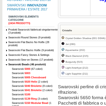
SWAROVSKI
INNOVAZIONI
PRIMAVERA / ESTATE 2017
SWAROVSKI ELEMENTS
CATEGORIE
(2434 PRODOTTI)
Prodotti Swarovski fabbricati singolarmente
Cristallo
(3 prodotti)
Swarovski Round Stones (9 prodotti)
Crystal Golden Shadow (001 GSHA)
Swarovski Flat Backs No Hotfix (28
Jet (280)
prodotti)
Swarovski Flat Backs Hotfix (9 prodotti)
Aquamarine (202)
Swarovski Fancy Stones & Settings
Black Diamond (215)
Swarovski Sew-on Stones (17 prodotti)
Burgundy (515)
Swarovski Beads (46 prodotti)
Light Amethyst (212)
Swarovski
5000
(67 colori)
Swarovski
5003
Light Sapphire (211)
Swarovski
5005 Chessboard
Swarovski
5020 Helix
(2 colori)
Swarovski perline di cri
Swarovski
5040 Briolette
(8 colori)
Swarovski
5041 Briolette
(2 colori)
rifrazione.
Swarovski
5100
Swarovski 5650 forma è
Swarovski
5139 Ring
(3 colori)
Pacchetti di fabbrica o 
Swarovski
5150 Modular Bead
(1