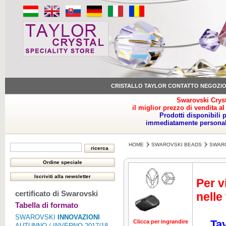
CRISTALLO TAYLOR CONTATTO NEGOZI
Swarovski Cryst
il miglior prezzo di vendita al
Prodotti disponibili 
immediatamente personale
HOME
SWAROVSKI BEADS
SWARO
Per v
certificato di Swarovski
nelle
Tabella di formato
SWAROVSKI
INNOVAZIONI
Tay
Clicca per ingrandire
Clicca per ing
AUTUNNO / INVERNO 2017/18