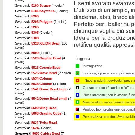
colori)
Il semilavorato swarovs
Swarovski
5180 Square
(4 colori)
L'utilizzo di un ampio, 
Swarovski
5181 Keystone
(3 colori)
diadema, abiti, braccial
Swarovski
5200
Swarovski
5203 Polygon
(1 colori)
Perfetto per i ballerini, 
Swarovski
5205
chiunque voglia più scint
Swarovski
5305
(2 colori)
Ideale per la produzione 
Swarovski
5308
rettifica qualità appross
Swarovski
5328 XILION Bead
(100
colori)
Swarovski
5500
(1 colori)
Swarovski
5520 Graphic Bead
(4
Leggenda
colori)
In magazzino.
Swarovski
5523 Cosmic Bead
Swarovski
5525 Wave Bead
(2 colori)
In azione, il prezzo sono più favore
Swarovski
5534 Column
Nuovi prodotti, nuovi colori prezzi s
Swarovski
5535 Column
(8 colori)
Questo prodotto è fuori con l'offerta
Swarovski
5541 Dome Bead large
(2
colori)
Prossimamente, non in azione, è nec
Swarovski
5542 Dome Bead small
(4
Nuovo colore, nuovo formato nel gru
colori)
Swarovski
5590 Wing Bead
Prodotto fuori produzione, disponibi
Swarovski
5603 Graphic Cube
(1
Personalizzato ​​prodotti Swarovski 
colori)
Swarovski
5621 Twist Bead
Swarovski
5624
(4 colori)
Swarovski
5650 Cubist Bead
(7