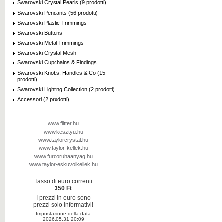
Swarovski Crystal Pearls (9 prodotti)
Swarovski Pendants (56 prodotti)
Swarovski Plastic Trimmings
Swarovski Buttons
Swarovski Metal Trimmings
Swarovski Crystal Mesh
Swarovski Cupchains & Findings
Swarovski Knobs, Handles & Co (15
prodotti)
Swarovski Lighting Collection (2 prodotti)
Accessori (2 prodotti)
www.flitter.hu
www.kesztyu.hu
www.taylorcrystal.hu
www.taylor-kellek.hu
www.furdoruhaanyag.hu
www.taylor-eskuvoikellek.hu
Tasso di euro correnti
350 Ft
I prezzi in euro sono
prezzi solo informativi!
Impostazione della data
2026.05.31 20:09