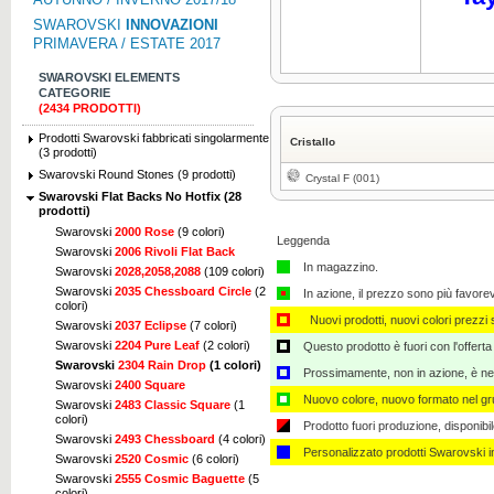
SWAROVSKI
INNOVAZIONI
PRIMAVERA / ESTATE 2017
SWAROVSKI ELEMENTS
CATEGORIE
(2434 PRODOTTI)
Prodotti Swarovski fabbricati singolarmente
Cristallo
(3 prodotti)
Swarovski Round Stones (9 prodotti)
Crystal F (001)
Swarovski Flat Backs No Hotfix (28
prodotti)
Swarovski
2000 Rose
(9 colori)
Leggenda
Swarovski
2006 Rivoli Flat Back
In magazzino.
Swarovski
2028,2058,2088
(109 colori)
Swarovski
2035 Chessboard Circle
(2
In azione, il prezzo sono più favore
colori)
Nuovi prodotti, nuovi colori prezzi s
Swarovski
2037 Eclipse
(7 colori)
Swarovski
2204 Pure Leaf
(2 colori)
Questo prodotto è fuori con l'offerta
Swarovski
2304 Rain Drop
(1 colori)
Prossimamente, non in azione, è nec
Swarovski
2400 Square
Nuovo colore, nuovo formato nel gru
Swarovski
2483 Classic Square
(1
colori)
Prodotto fuori produzione, disponibi
Swarovski
2493 Chessboard
(4 colori)
Personalizzato ​​prodotti Swarovski 
Swarovski
2520 Cosmic
(6 colori)
Swarovski
2555 Cosmic Baguette
(5
colori)