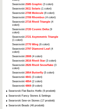
Swarovski
2585 Graphic
(3 colori)
Swarovski
2611 Solaris
(1 colori)
Swarovski
2708 Molecule
(8 colori)
Swarovski
2709 Rhombus
(4 colori)
Swarovski
2716 Rivoli Triangle
(4
colori)
Swarovski
2720 Cosmic Delta
(9
colori)
Swarovski
2721 Asymmetric Triangle
(1 colori)
Swarovski
2770 Wing
(6 colori)
Swarovski
2797 Diamond Leaf
(4
colori)
Swarovski
2808
(4 colori)
Swarovski
2816 Rivoli Star
(3 colori)
Swarovski
2826 Rivoli Snowflake
(3
colori)
Swarovski
2854 Butterfly
(5 colori)
Swarovski
4841
(3 colori)
Swarovski
4854
(2 colori)
Swarovski
4869
(9 colori)
Swarovski Flat Backs Hotfix (9 prodotti)
Swarovski Fancy Stones & Settings
Swarovski Sew-on Stones (17 prodotti)
Swarovski Beads (46 prodotti)