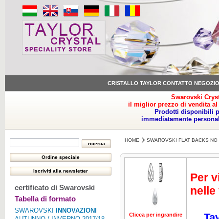
CRISTALLO TAYLOR CONTATTO NEGOZI
Swarovski Cryst
il miglior prezzo di vendita al
Prodotti disponibili 
immediatamente personale
HOME
SWAROVSKI FLAT BACKS NO 
Per v
certificato di Swarovski
nelle
Tabella di formato
SWAROVSKI
INNOVAZIONI
Tay
Clicca per ingrandire
Clicca per ing
AUTUNNO / INVERNO 2017/18