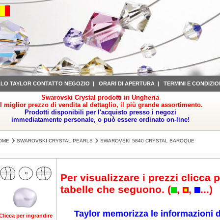
LLO TAYLOR CONTATTO NEGOZIO
|
ORARI DI APERTURA
|
TERMINI E CONDIZIO
Swarovski Crystal prodotti in Ungheria
il miglior prezzo di vendita al dettaglio, il più grande assortimento.
Prodotti disponibili per l'acquisto presso i negozi
immediatamente personale, o può essere ordinato on-line!
OME
SWAROVSKI CRYSTAL PEARLS
SWAROVSKI 5840 CRYSTAL BAROQUE
Per visualizzare i prezzi clicca p
tabelle che seguono. (
,
,
...)
Taylor memorizza le informazioni d
Clicca per ingrandire
Clicca per ingrandire
Clicca per ingrandire
Clicca per ingrandire
Cl