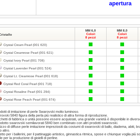
apertura
MM 6,0
MM 8,0
Colori
Colori
Cristallo
8 pezzi
8 pezzi
Crystal Cream Pearl (001 620)
Crystal Creamrose Pearl (001 621)
Crystal Ivory Pearl (001 708)
Crystal Lavender Pearl (001 524)
Crystal Lt. Creamrose Pearl (001 618)
Crystal Red Coral Pearl (001 718)
Crystal Rosaline Pearl (001 294)
Crystal Rose Peach Pearl (001 674)
odotti di imitazione di perle Swarovski molto luminoso.
ovski 5840 figura della perla più realistico di altra forma di riproduzione.
hetti di fabbrica o unità possono essere acquistati, una grande varietà è disponibile in divers
rodotto swarovski semilavorati 5840 ben combinato con altri prodotti swarovski.
ilizzo di diffuse perle imitazione impreziositi da costumi di swarovski di ballo, diadema, abiti, b
o altro.
etto per i ballerini, per il pattinaggio artistico, ginnastica ritmica, spose e chiunque voglia più sc
le per la produzione di gioielli di perline.