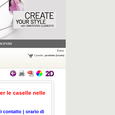
NI D'USO
Entra
Carrello:
prodotto
(vuoto)
er le caselle nelle
i contatto
|
orario di
icca per ingrandire
Clicca per ingrandire
Clicca per ingrandire
Clicca per ingrandire