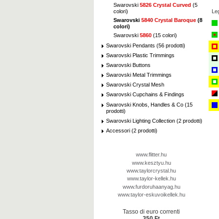
Swarovski
5826 Crystal Curved
(5
Le
colori)
Swarovski
5840 Crystal Baroque
(8
colori)
Swarovski
5860
(15 colori)
Swarovski Pendants (56 prodotti)
Swarovski Plastic Trimmings
Swarovski Buttons
Swarovski Metal Trimmings
Swarovski Crystal Mesh
Swarovski Cupchains & Findings
Swarovski Knobs, Handles & Co (15
prodotti)
Swarovski Lighting Collection (2 prodotti)
Accessori (2 prodotti)
www.flitter.hu
www.kesztyu.hu
www.taylorcrystal.hu
www.taylor-kellek.hu
www.furdoruhaanyag.hu
www.taylor-eskuvoikellek.hu
Tasso di euro correnti
350 Ft