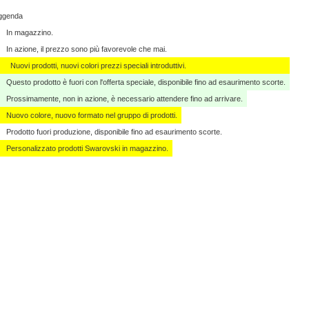
ggenda
In magazzino.
In azione, il prezzo sono più favorevole che mai.
Nuovi prodotti, nuovi colori prezzi speciali introduttivi.
Questo prodotto è fuori con l'offerta speciale, disponibile fino ad esaurimento scorte.
Prossimamente, non in azione, è necessario attendere fino ad arrivare.
Nuovo colore, nuovo formato nel gruppo di prodotti.
Prodotto fuori produzione, disponibile fino ad esaurimento scorte.
Personalizzato ​​prodotti Swarovski in magazzino.