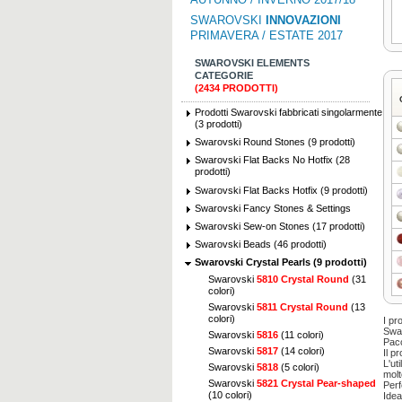
SWAROVSKI
INNOVAZIONI
PRIMAVERA / ESTATE 2017
SWAROVSKI ELEMENTS
CATEGORIE
(2434 PRODOTTI)
Prodotti Swarovski fabbricati singolarmente
(3 prodotti)
Swarovski Round Stones (9 prodotti)
Swarovski Flat Backs No Hotfix (28
prodotti)
Swarovski Flat Backs Hotfix (9 prodotti)
Swarovski Fancy Stones & Settings
Swarovski Sew-on Stones (17 prodotti)
Swarovski Beads (46 prodotti)
Swarovski Crystal Pearls (9 prodotti)
Swarovski
5810 Crystal Round
(31
colori)
Swarovski
5811 Crystal Round
(13
colori)
I pr
Swar
Swarovski
5816
(11 colori)
Pacc
Swarovski
5817
(14 colori)
Il p
L'ut
Swarovski
5818
(5 colori)
molt
Swarovski
5821 Crystal Pear-shaped
Perf
(10 colori)
Idea